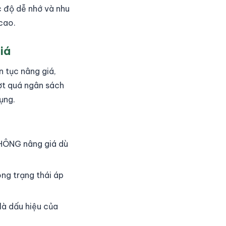
 độ dễ nhớ và nhu
 cao.
iá
n tục nâng giá,
ượt quá ngân sách
ụng.
KHÔNG nâng giá dù
ong trạng thái áp
là dấu hiệu của