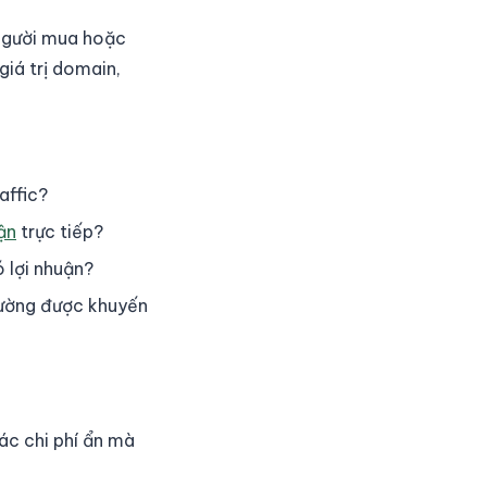
 người mua hoặc
giá trị domain,
affic?
ận
trực tiếp?
 lợi nhuận?
hường được khuyến
các chi phí ẩn mà