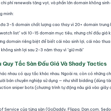
 chi phí renewals tăng vọt, và phần lớn domain không sinh
g minh:
i đa 3-5 domain chất lượng cao thay vì 20+ domain trung 
watch list" với 10-15 domain mục tiêu, nhưng chỉ đấu giá k
ng domain riêng biệt để biết cái nào sinh lợi, cái nào thua 
không sinh lợi sau 2-3 năm thay vì "giữ mãi"
u Quy Tắc Sàn Đấu Giá Và Shady Tactics
hác nhau có quy tắc khác nhau. Ngoài ra, còn có những c
ời bán chuyên nghiệp sử dụng — như shill bidding (dùng tà
ction sniper bots (chương trình tự động nâu giá vào giây c
f Service của từng sàn (GoDaddy, Flippa, Dan.com, Sedo