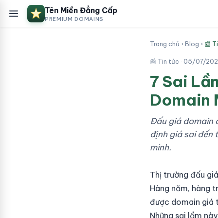
Tên Miền Đẳng Cấp
PREMIUM DOMAINS
Trang chủ
›
Blog
›
📰 T
📰 Tin tức ·
05/07/20
7 Sai Lầ
Domain 
Đấu giá domain c
định giá sai đến 
minh.
Thị trường đấu giá
Hàng năm, hàng tr
được domain giá t
Những sai lầm này