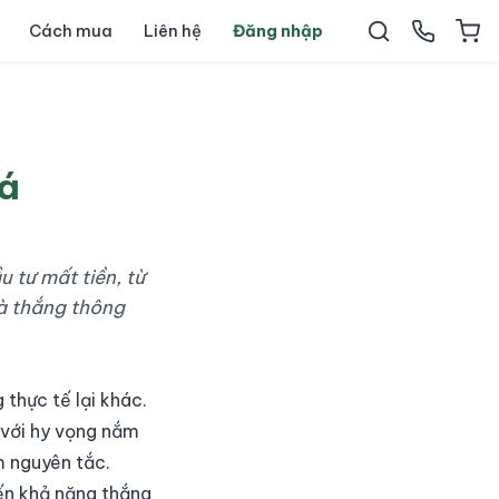
Cách mua
Liên hệ
Đăng nhập
iá
 tư mất tiền, từ
và thắng thông
 thực tế lại khác.
 với hy vọng nắm
m nguyên tắc.
ến khả năng thắng