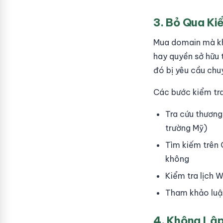
3. Bỏ Qua Ki
Mua domain mà khô
hay quyền sở hữu t
đó bị yêu cầu chu
Các bước kiểm tra
Tra cứu thương
trường Mỹ)
Tìm kiếm trên 
không
Kiểm tra lịch 
Tham khảo luật
4. Không Lập