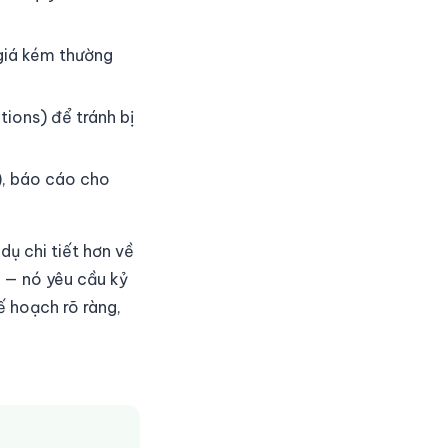
giá kém thường
tions) để tránh bị
), báo cáo cho
dụ chi tiết hơn về
i — nó yêu cầu kỷ
ế hoạch rõ ràng,