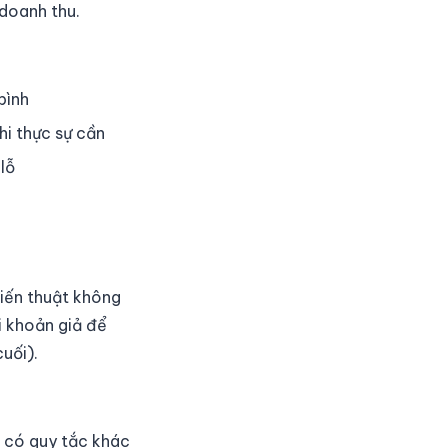
 doanh thu.
bình
hi thực sự cần
lỗ
hiến thuật không
i khoản giả để
uối).
 có quy tắc khác