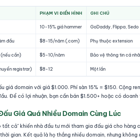
PHẠM VI ĐIỂN HÌNH
GHI CHÚ
10-15% giá hammer
GoDaddy, Flippa, Sedo
ăm đầu
$8-15/năm (.com)
Phụ thuộc extension
 (nếu cần)
$5-10/năm
Bảo vệ thông tin cá nh
huyển registrar)
$8-12
Một lần
đấu giá domain với giá $1.000. Phí sàn 15% = $150. Cộng re
đầu. Để có lợi nhuận, bạn cần bán $1.500+ hoặc có doanh 
 Đấu Giá Quá Nhiều Domain Cùng Lúc
 tất cả" khiến nhà đầu tư mới tham gia đấu giá cho hàng
hời gian. Kết quả là họ thắng nhiều domain, nhưng không