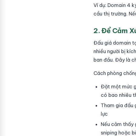
Ví dụ: Domain 4 k
cầu thị trường. Nế
2. Để Cảm X
Đấu giá domain tạo
nhiều người bị kí
ban đầu. Đây là c
Cách phòng chốn
Đặt một mức gi
có bao nhiêu t
Tham gia đấu g
lực
Nếu cảm thấy g
sniping hoặc b