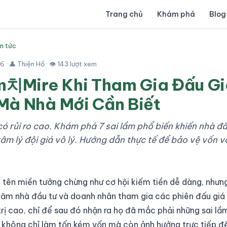
Trang chủ
Khám phá
Blog
in tức
26
· 👤 Thiện Hồ · 👁 143 lượt xem
m치Mire Khi Tham Gia Đấu G
Mà Nhà Mới Cần Biết
ó rủi ro cao. Khám phá 7 sai lầm phổ biến khiến nhà đầu
tâm lý đội giá vô lý. Hướng dẫn thực tế để bảo vệ vốn 
 tên miền tưởng chừng như cơ hội kiếm tiền dễ dàng, nhưng
ăm nhà đầu tư và doanh nhân tham gia các phiên đấu giá
rị cao, chỉ để sau đó nhận ra họ đã mắc phải những sai lầ
 không chỉ làm tốn kém vốn mà còn ảnh hưởng trực tiếp đ