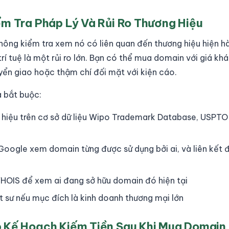
ểm Tra Pháp Lý Và Rủi Ro Thương Hiệu
ng kiểm tra xem nó có liên quan đến thương hiệu hiện h
rí tuệ là một rủi ro lớn. Bạn có thể mua domain với giá kh
yển giao hoặc thậm chí đối mặt với kiện cáo.
 bắt buộc:
 hiệu trên cơ sở dữ liệu Wipo Trademark Database, USPTO 
Google xem domain từng được sử dụng bởi ai, và liên kết
WHOIS để xem ai đang sở hữu domain đó hiện tại
 sư nếu mục đích là kinh doanh thương mại lớn
 Kế Hoạch Kiếm Tiền Sau Khi Mua Domain