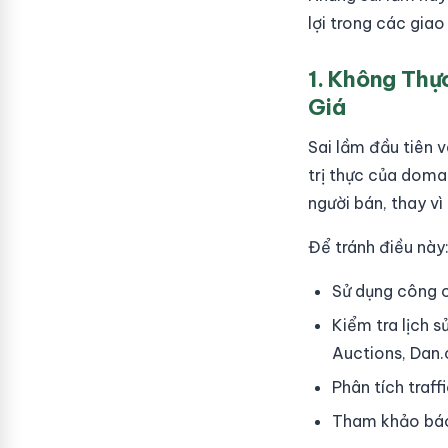
lợi trong các giao
1. Không Thự
Giá
Sai lầm đầu tiên 
trị thực của doma
người bán, thay vì
Để tránh điều này
Sử dụng công 
Kiểm tra lịch 
Auctions, Dan
Phân tích traf
Tham khảo báo