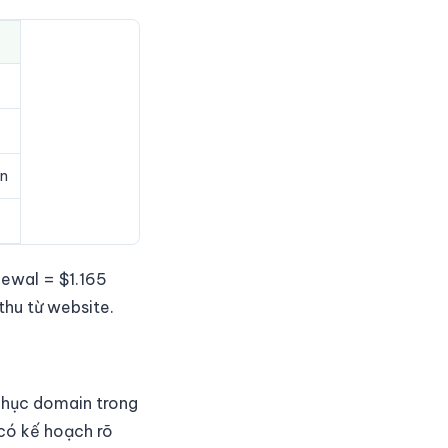
ân
newal = $1.165
thu từ website.
 chục domain trong
 có kế hoạch rõ