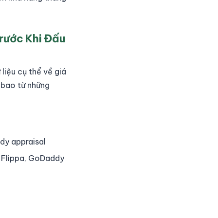
Trước Khi Đấu
liệu cụ thể về giá
 bao từ những
dy appraisal
á Flippa, GoDaddy