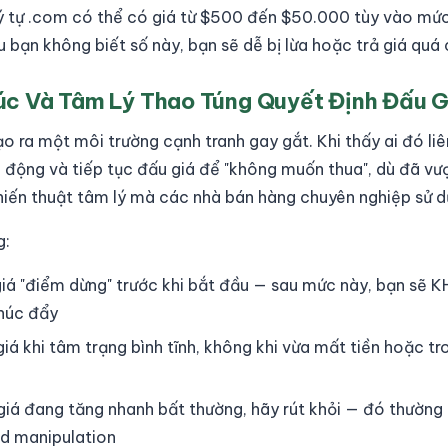
ý tự .com có thể có giá từ $500 đến $50.000 tùy vào mức
u bạn không biết số này, bạn sẽ dễ bị lừa hoặc trả giá quá
úc Và Tâm Lý Thao Túng Quyết Định Đấu G
 ra một môi trường cạnh tranh gay gắt. Khi thấy ai đó liê
ch động và tiếp tục đấu giá để "không muốn thua", dù đã v
hiến thuật tâm lý mà các nhà bán hàng chuyên nghiệp sử d
g:
á "điểm dừng" trước khi bắt đầu — sau mức này, bạn sẽ 
húc đẩy
iá khi tâm trạng bình tĩnh, không khi vừa mất tiền hoặc tr
iá đang tăng nhanh bất thường, hãy rút khỏi — đó thường 
id manipulation