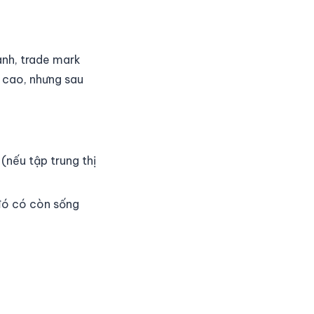
ành, trade mark
á cao, nhưng sau
(nếu tập trung thị
 đó có còn sống