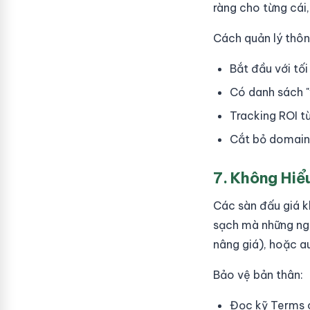
ràng cho từng cái,
Cách quản lý thôn
Bắt đầu với tố
Có danh sách "
Tracking ROI từ
Cắt bỏ domain 
7. Không Hiể
Các sàn đấu giá k
sạch mà những ngư
nâng giá), hoặc au
Bảo vệ bản thân:
Đọc kỹ Terms o