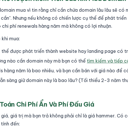
domain mua vì tin rằng chỉ cần chứa domain lâu lâu sẽ có
cần". Nhưng nếu không có chiến lược cụ thể để phát triển 
o chi phí renewals hàng năm mà không có lợi nhuận.
 khi mua:
thể được phát triển thành website hay landing page có tr
ường nào cần domain này mà bạn có thể
tìm kiếm và tiếp c
ls hàng năm là bao nhiêu, và bạn cần bán với giá nào để có
sẵn sàng giữ domain này là bao lâu? (Tối thiểu 2-3 năm t
 Toán Chi Phí Ẩn Và Phí Đấu Giá
giá, giá trị mà bạn trả không phải chỉ là giá hammer. Có 
tính đến: