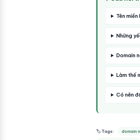
Tên miền 
Những yếu
Domain ng
Làm thế n
Có nên đ
🏷 Tags:
domain 