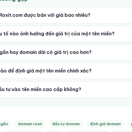
Roxit.com được bán với giá bao nhiêu?
 tố nào ảnh hưởng đến giá trị của một tên miền?
ắn hay domain dài có giá trị cao hơn?
ào để định giá một tên miền chính xác?
ầu tư vào tên miền cao cấp không?
ngắn
domain roxit
đầu tư domain
định giá domain