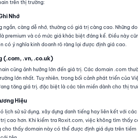
in trên thị trường:
 Ghi Nhớ
 ngắn, càng dễ nhớ, thường có giá trị càng cao. Những d
là premium và có mức giá khác biệt đáng kể. Điều này cũng
 có ý nghĩa kinh doanh rõ ràng lại được định giá cao.
 (.com, .vn, .co.uk)
in cũng ảnh hưởng lớn đến giá trị. Các domain .com thườ
 trường lớn nhất. Tuy nhiên, trong bối cảnh phát triển của V
ng tăng giá trị, đặc biệt là các tên miền dành cho thị tr
hương Hiệu
 lịch sử sử dụng, xây dựng danh tiếng hay liên kết với các
 trị cao hơn. Khi kiểm tra Roxit.com, việc không tìm thấy 
 cho thấy domain này có thể được định giá dựa trên tiềm
cái tên.