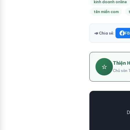
kinh doanh online
tên miền com
📣 Chia sẻ:
FB
Thiện 
⭐
Chủ sàn T
D