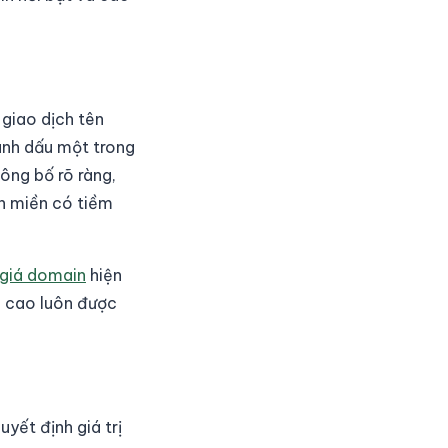
 giao dịch tên
ánh dấu một trong
ông bố rõ ràng,
ên miền có tiềm
 giá domain
hiện
g cao luôn được
yết định giá trị