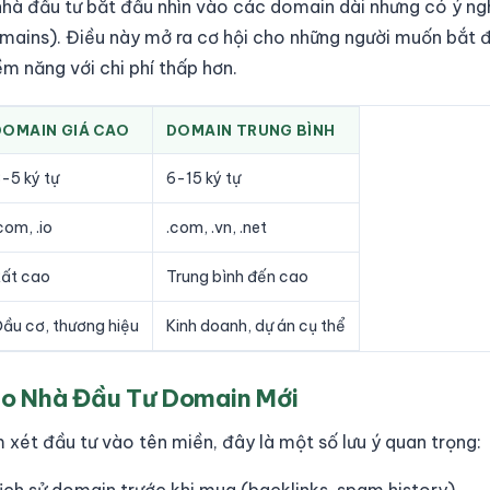
nhà đầu tư bắt đầu nhìn vào các domain dài nhưng có ý ng
omains). Điều này mở ra cơ hội cho những người muốn bắt
m năng với chi phí thấp hơn.
DOMAIN GIÁ CAO
DOMAIN TRUNG BÌNH
-5 ký tự
6-15 ký tự
com, .io
.com, .vn, .net
ất cao
Trung bình đến cao
ầu cơ, thương hiệu
Kinh doanh, dự án cụ thể
o Nhà Đầu Tư Domain Mới
xét đầu tư vào tên miền, đây là một số lưu ý quan trọng: