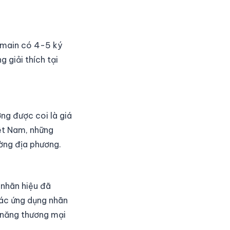
omain có 4-5 ký
 giải thích tại
ng được coi là giá
iệt Nam, những
ường địa phương.
 nhãn hiệu đã
các ứng dụng nhãn
 năng thương mại