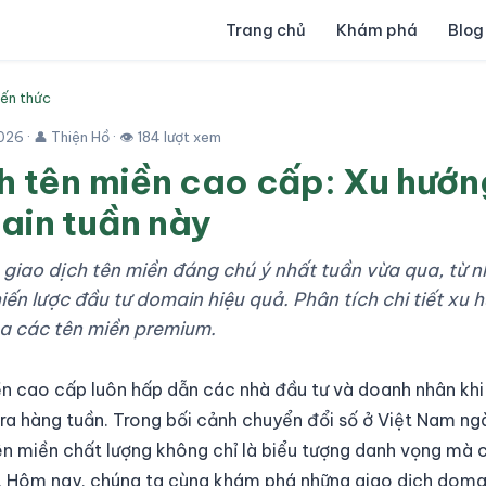
Trang chủ
Khám phá
Blog
iến thức
026
· 👤 Thiện Hồ · 👁 184 lượt xem
h tên miền cao cấp: Xu hướ
ain tuần này
iao dịch tên miền đáng chú ý nhất tuần vừa qua, từ 
ến lược đầu tư domain hiệu quả. Phân tích chi tiết xu 
của các tên miền premium.
ền cao cấp luôn hấp dẫn các nhà đầu tư và doanh nhân khi 
n ra hàng tuần. Trong bối cảnh chuyển đổi số ở Việt Nam 
ên miền chất lượng không chỉ là biểu tượng danh vọng mà c
rị. Hôm nay, chúng ta cùng khám phá những giao dịch doma