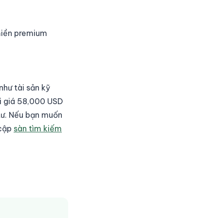
 miền premium
như tài sản kỹ
ới giá 58,000 USD
tư. Nếu bạn muốn
 cập
sàn tìm kiếm