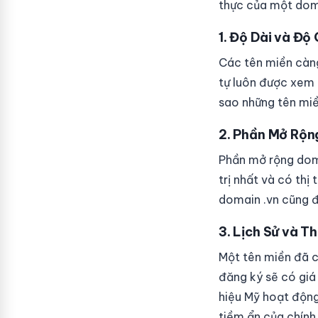
thực của một doma
1. Độ Dài và Độ
Các tên miền càng
tự luôn được xem 
sao những tên miền
2. Phần Mở Rộng
Phần mở rộng doma
trị nhất và có thị
domain .vn cũng đa
3. Lịch Sử và T
Một tên miền đã có
đăng ký sẽ có giá
hiệu Mỹ hoạt động
tiềm ẩn của chính 