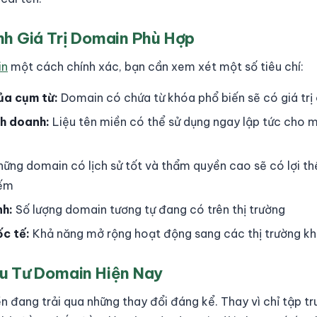
h Giá Trị Domain Phù Hợp
in
một cách chính xác, bạn cần xem xét một số tiêu chí:
ủa cụm từ:
Domain có chứa từ khóa phổ biến sẽ có giá trị
nh doanh:
Liệu tên miền có thể sử dụng ngay lập tức cho m
ững domain có lịch sử tốt và thẩm quyền cao sẽ có lợi thế
iếm
nh:
Số lượng domain tương tự đang có trên thị trường
c tế:
Khả năng mở rộng hoạt động sang các thị trường k
u Tư Domain Hiện Nay
ền đang trải qua những thay đổi đáng kể. Thay vì chỉ tập t