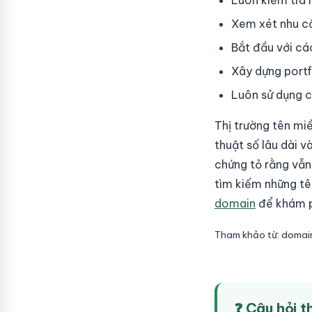
Luôn kiểm tra 
Xem xét nhu cầu
Bắt đầu với cá
Xây dựng portf
Luôn sử dụng c
Thị trường tên mi
thuật số lâu dài 
chứng tỏ rằng vẫn
tìm kiếm những tê
domain
để khám p
Tham khảo từ: doma
❓ Câu hỏi 