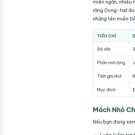
miền ngắn, nhiều 
ràng (long-tail d
những tên miền tiề
TIÊU CHÍ
Độ dài
3
Phần mở rộng
.
Tính ghi nhớ
R
Mục đích
Đ
Mách Nhỏ Ch
Nếu bạn đang xem 