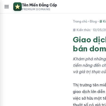
Tên Miền Đẳng Cấp
PREMIUM DOMAINS
Trang chủ
›
Blog
›
📘 K
📘 Kiến thức ·
13/05/2
Giao dịc
bán dom
Khám phá những g
tiềm năng đến chi
và giá trị thực 
Thị trường tên mi
giao dịch lớn diễ
việc sở hữu một t
thuật số có giá t