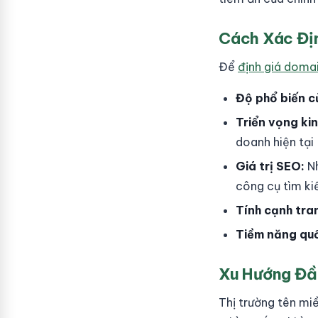
Cách Xác Địn
Để
định giá doma
Độ phổ biến c
Triển vọng ki
doanh hiện tại
Giá trị SEO:
Nh
công cụ tìm k
Tính cạnh tra
Tiềm năng quố
Xu Hướng Đầ
Thị trường tên mi