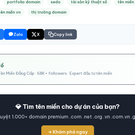
portfolio domain
sedo
tài sản kỹ thuật số
tên miền
tên miền vn
thị trường domain
Zalo
X
Copy link
Hồ
ên Miền Đẳng Cấp · 68K+ followers · Expert đầu tư tên miền
💎 Tìm tên miền cho dự án của bạn?
uyệt 1.000+ domain premium .com .net .org .vn .com.vn .
→ Khám phá ngay