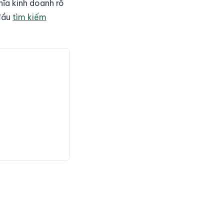
hĩa kinh doanh rõ
 đầu
tìm kiếm