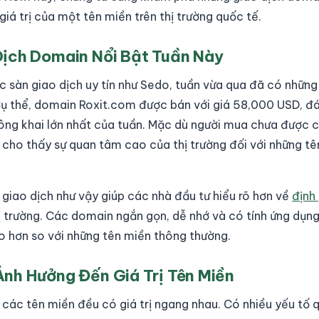
giá trị của một tên miền trên thị trường quốc tế.
ịch Domain Nổi Bật Tuần Này
c sàn giao dịch uy tín như Sedo, tuần vừa qua đã có những
Cụ thể, domain Roxit.com được bán với giá 58,000 USD, đ
ông khai lớn nhất của tuần. Mặc dù người mua chưa được c
 cho thấy sự quan tâm cao của thị trường đối với những t
 giao dịch như vậy giúp các nhà đầu tư hiểu rõ hơn về
định
hị trường. Các domain ngắn gọn, dễ nhớ và có tính ứng dụn
o hơn so với những tên miền thông thường.
nh Hưởng Đến Giá Trị Tên Miền
các tên miền đều có giá trị ngang nhau. Có nhiều yếu tố qu