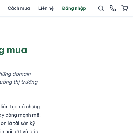
Cách mua
Liên hệ
Đăng nhập
ng mua
những domain
hướng thị trường
liên tục có những
ngày càng mạnh mẽ,
òn là tài sản kỹ
in nổi bật và các