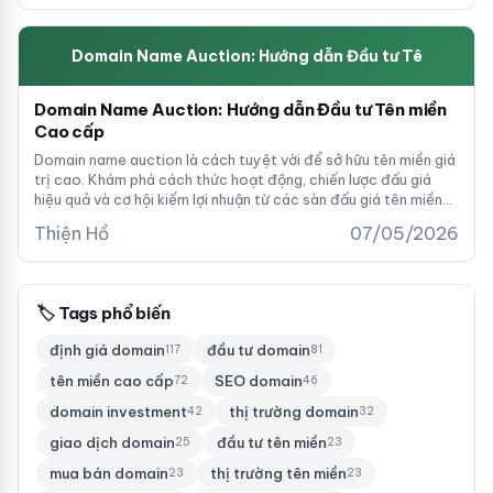
Domain Name Auction: Hướng dẫn Đầu tư Tê
Domain Name Auction: Hướng dẫn Đầu tư Tên miền
Cao cấp
Domain name auction là cách tuyệt vời để sở hữu tên miền giá
trị cao. Khám phá cách thức hoạt động, chiến lược đấu giá
hiệu quả và cơ hội kiếm lợi nhuận từ các sàn đấu giá tên miền
hàng đầu.
Thiện Hồ
07/05/2026
🏷 Tags phổ biến
định giá domain
đầu tư domain
117
81
tên miền cao cấp
SEO domain
72
46
domain investment
thị trường domain
42
32
giao dịch domain
đầu tư tên miền
25
23
mua bán domain
thị trường tên miền
23
23