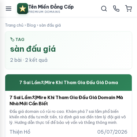
Tên Miền Đẳng Cấp
PREMIUM DOMAINS
Trang chủ
›
Blog
›
sàn đấu giá
🏷 TAG
sàn đấu giá
2 bài · 2 kết quả
7 Sai Lầm치Mire Khi Tham Gia Đấu Giá Doma
7 Sai Lầm치Mire Khi Tham Gia Đấu Giá Domain Mà
Nhà Mới Cần Biết
Đấu giá domain có rủi ro cao. Khám phá 7 sai lầm phổ biến
khiến nhà đầu tư mất tiền, từ định giá sai đến tâm lý đội giá vô
lý. Hướng dẫn thực tế để bảo vệ vốn và thắng thông minh.
Thiện Hồ
05/07/2026