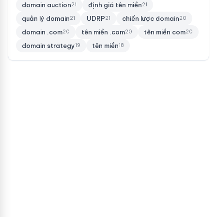
domain auction
định giá tên miền
21
21
quản lý domain
UDRP
chiến lược domain
21
21
20
domain .com
tên miền .com
tên miền com
20
20
20
domain strategy
tên miền
19
18