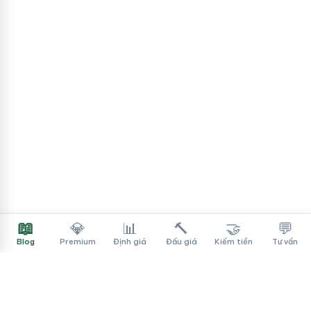
📖
💎
📊
🔨
🤝
💬
Blog
Premium
Định giá
Đấu giá
Kiếm tiền
Tư vấn