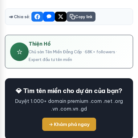
📣 Chia sẻ:
Copy link
Thiện Hồ
⭐
Chủ sàn Tên Miền Đẳng Cấp · 68K+ followers ·
Expert đầu tư tên miền
💎 Tìm tên miền cho dự án của bạn?
Duyệt 1.000+ domain premium .com .net .org
.vn .com.vn .gd
→ Khám phá ngay