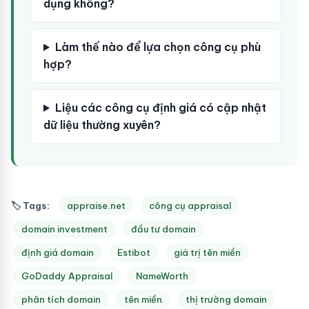
dụng không?
Làm thế nào để lựa chọn công cụ phù
hợp?
Liệu các công cụ định giá có cập nhật
dữ liệu thường xuyên?
🏷 Tags:
appraise.net
công cụ appraisal
domain investment
đầu tư domain
định giá domain
Estibot
giá trị tên miền
GoDaddy Appraisal
NameWorth
phân tích domain
tên miền
thị trường domain