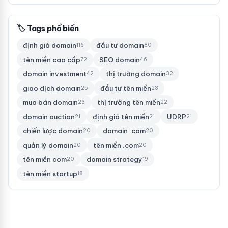
🏷 Tags phổ biến
định giá domain
đầu tư domain
116
80
tên miền cao cấp
SEO domain
72
46
domain investment
thị trường domain
42
32
giao dịch domain
đầu tư tên miền
25
23
mua bán domain
thị trường tên miền
23
22
domain auction
định giá tên miền
UDRP
21
21
21
chiến lược domain
domain .com
20
20
quản lý domain
tên miền .com
20
20
tên miền com
domain strategy
20
19
tên miền startup
18