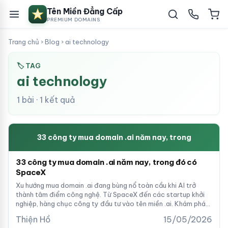
Tên Miền Đẳng Cấp
PREMIUM DOMAINS
Trang chủ
›
Blog
›
ai technology
🏷 TAG
ai technology
1 bài · 1 kết quả
33 công ty mua domain .ai năm nay, trong
33 công ty mua domain .ai năm nay, trong đó có
SpaceX
Xu hướng mua domain .ai đang bùng nổ toàn cầu khi AI trở
thành tâm điểm công nghệ. Từ SpaceX đến các startup khởi
nghiệp, hàng chục công ty đầu tư vào tên miền .ai. Khám phá
danh sách và cơ hội đầu tư domain AI cho doanh nghiệp Việt.
Thiện Hồ
15/05/2026