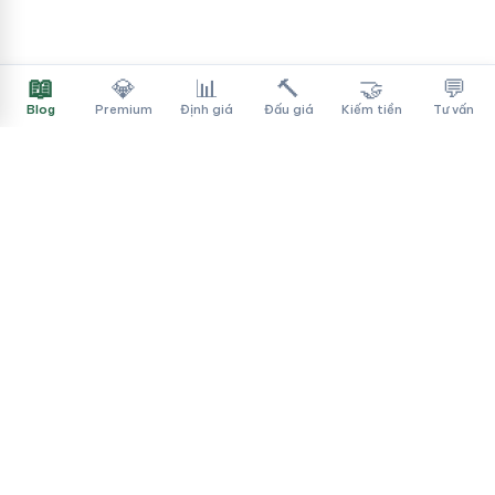
📖
💎
📊
🔨
🤝
💬
Blog
Premium
Định giá
Đấu giá
Kiếm tiền
Tư vấn
Tên Miền Đẳng Cấp
✓
Sàn mua bán tên miền cao cấp cho người Việt
f
▶
♪
Dịch vụ
Tìm tên miền
Theo ngành
Cách mua