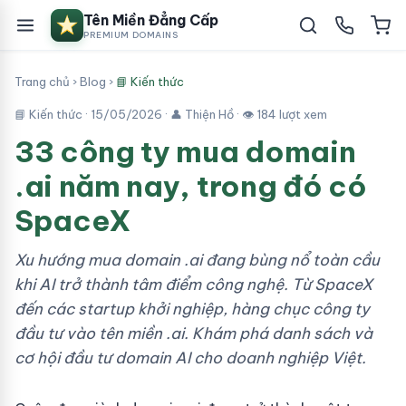
Tên Miền Đẳng Cấp
PREMIUM DOMAINS
Trang chủ
›
Blog
›
📘 Kiến thức
📘 Kiến thức ·
15/05/2026
· 👤 Thiện Hồ · 👁 184 lượt xem
33 công ty mua domain
.ai năm nay, trong đó có
SpaceX
Xu hướng mua domain .ai đang bùng nổ toàn cầu
khi AI trở thành tâm điểm công nghệ. Từ SpaceX
đến các startup khởi nghiệp, hàng chục công ty
đầu tư vào tên miền .ai. Khám phá danh sách và
cơ hội đầu tư domain AI cho doanh nghiệp Việt.