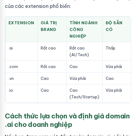
của các extension phổ biến:
EXTENSION
GIÁ TRỊ
TÍNH NGÀNH
ĐỘ SẴN
BRAND
CÔNG
CÓ
NGHIỆP
.ai
Rất cao
Rất cao
Thấp
(AI/Tech)
.com
Rất cao
Cao
Vừa phải
.vn
Cao
Vừa phải
Cao
.io
Cao
Cao
Vừa phải
(Tech/Startup)
Cách thức lựa chọn và định giá domain
.ai cho doanh nghiệp