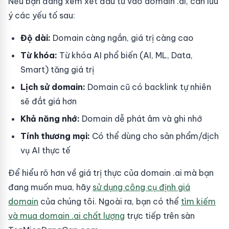
Nếu bạn đang xem xét đầu tư vào domain .ai, cần lưu
ý các yếu tố sau:
Độ dài:
Domain càng ngắn, giá trị càng cao
Từ khóa:
Từ khóa AI phổ biến (AI, ML, Data,
Smart) tăng giá trị
Lịch sử domain:
Domain cũ có backlink tự nhiên
sẽ đắt giá hơn
Khả năng nhớ:
Domain dễ phát âm và ghi nhớ
Tính thương mại:
Có thể dùng cho sản phẩm/dịch
vụ AI thực tế
Để hiểu rõ hơn về giá trị thực của domain .ai mà bạn
đang muốn mua, hãy
sử dụng công cụ định giá
domain
của chúng tôi. Ngoài ra, bạn có thể
tìm kiếm
và mua domain .ai chất lượng
trực tiếp trên sàn