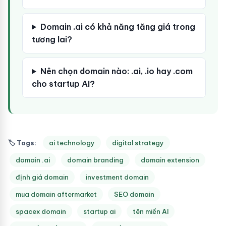
Domain .ai có khả năng tăng giá trong
tương lai?
Nên chọn domain nào: .ai, .io hay .com
cho startup AI?
🏷 Tags:
ai technology
digital strategy
domain .ai
domain branding
domain extension
định giá domain
investment domain
mua domain aftermarket
SEO domain
spacex domain
startup ai
tên miền AI