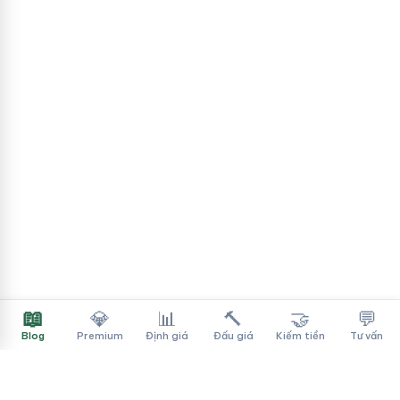
📖
💎
📊
🔨
🤝
💬
Blog
Premium
Định giá
Đấu giá
Kiếm tiền
Tư vấn