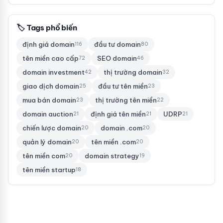
🏷 Tags phổ biến
định giá domain
đầu tư domain
116
80
tên miền cao cấp
SEO domain
72
46
domain investment
thị trường domain
42
32
giao dịch domain
đầu tư tên miền
25
23
mua bán domain
thị trường tên miền
23
22
domain auction
định giá tên miền
UDRP
21
21
21
chiến lược domain
domain .com
20
20
quản lý domain
tên miền .com
20
20
tên miền com
domain strategy
20
19
tên miền startup
18