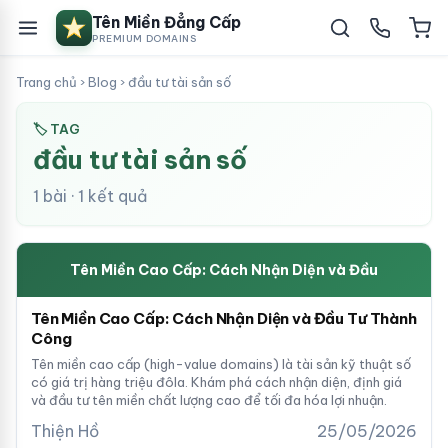
Tên Miền Đẳng Cấp
PREMIUM DOMAINS
Trang chủ
›
Blog
›
đầu tư tài sản số
🏷 TAG
đầu tư tài sản số
1 bài · 1 kết quả
Tên Miền Cao Cấp: Cách Nhận Diện và Đầu
Tên Miền Cao Cấp: Cách Nhận Diện và Đầu Tư Thành
Công
Tên miền cao cấp (high-value domains) là tài sản kỹ thuật số
có giá trị hàng triệu đôla. Khám phá cách nhận diện, định giá
và đầu tư tên miền chất lượng cao để tối đa hóa lợi nhuận.
Thiện Hồ
25/05/2026