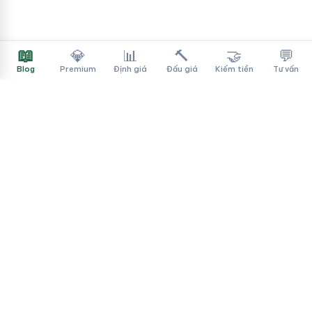
📖
💎
📊
🔨
🤝
💬
Blog
Premium
Định giá
Đấu giá
Kiếm tiền
Tư vấn
Tên Miền Đẳng Cấp
✓
Sàn mua bán tên miền cao cấp cho người Việt
f
▶
♪
Dịch vụ
Tìm tên miền
Theo ngành
Cách mua