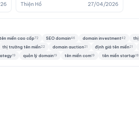
gia đầu tư tên miền.
026
Thiện Hồ
27/04/2026
tên miền cao cấp
SEO domain
domain investment
th
72
46
42
thị trường tên miền
domain auction
định giá tên miền
22
21
21
rategy
quản lý domain
tên miền com
tên miền startup
19
19
19
18