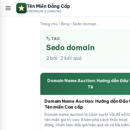
Tên Miền Đẳng Cấp
PREMIUM DOMAINS
Trang chủ
›
Blog
›
Sedo domain
🏷 TAG
Sedo domain
2 bài · 2 kết quả
Domain Name Auction: Hướng dẫn Đầu 
Tê
Domain Name Auction: Hướng dẫn Đầu 
Tên miền Cao cấp
Domain name auction là cách tuyệt vời để sở h
tên miền giá trị cao. Khám phá cách thức hoạt
động, chiến lược đấu giá hiệu quả và cơ hội kiếm 