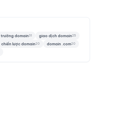
ị trường domain
giao dịch domain
31
25
chiến lược domain
domain .com
20
20