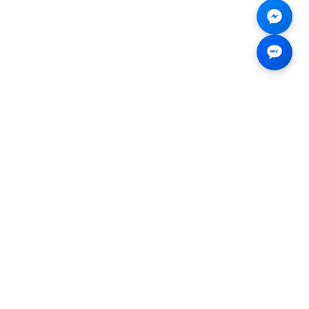
Liên hệ
☎
0926.138.138
✉
tenmiendangcap@gmail.com
💬
Messenger
📍 2B Trần Hưng Đạo, Bến
Thành, Hồ Chí Minh