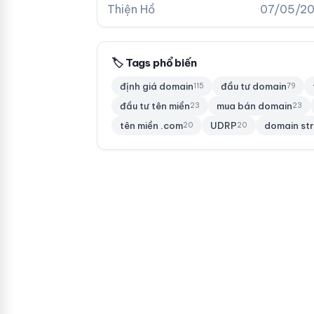
nhuận từ các sàn đấu giá tên miền hàng đầu.
Thiện Hồ
07/05/2
🏷 Tags phổ biến
định giá domain
đầu tư domain
115
79
đầu tư tên miền
mua bán domain
23
23
tên miền .com
UDRP
domain st
20
20