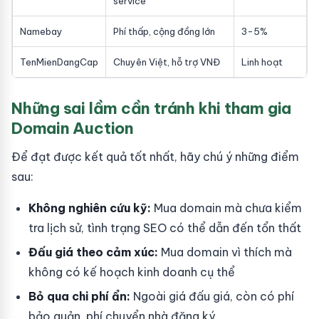
service
Namebay
Phí thấp, cộng đồng lớn
3-5%
TenMienDangCap
Chuyên Việt, hỗ trợ VNĐ
Linh hoạt
Những sai lầm cần tránh khi tham gia
Domain Auction
Để đạt được kết quả tốt nhất, hãy chú ý những điểm
sau:
Không nghiên cứu kỹ:
Mua domain mà chưa kiểm
tra lịch sử, tình trạng SEO có thể dẫn đến tổn thất
Đấu giá theo cảm xúc:
Mua domain vì thích mà
không có kế hoạch kinh doanh cụ thể
Bỏ qua chi phí ẩn:
Ngoài giá đấu giá, còn có phí
bảo quản, phí chuyển nhà đăng ký