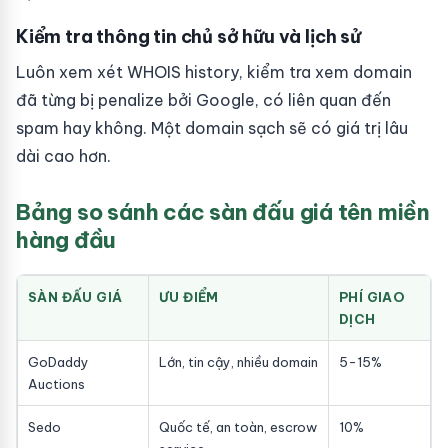
Kiểm tra thông tin chủ sở hữu và lịch sử
Luôn xem xét WHOIS history, kiểm tra xem domain
đã từng bị penalize bởi Google, có liên quan đến
spam hay không. Một domain sạch sẽ có giá trị lâu
dài cao hơn.
Bảng so sánh các sàn đấu giá tên miền
hàng đầu
SÀN ĐẤU GIÁ
ƯU ĐIỂM
PHÍ GIAO
DỊCH
GoDaddy
Lớn, tin cậy, nhiều domain
5-15%
Auctions
Sedo
Quốc tế, an toàn, escrow
10%