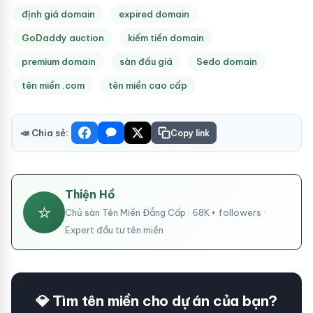
định giá domain
expired domain
GoDaddy auction
kiếm tiền domain
premium domain
sàn đấu giá
Sedo domain
tên miền .com
tên miền cao cấp
📣 Chia sẻ:
Copy link
Thiện Hồ
⭐
Chủ sàn Tên Miền Đẳng Cấp · 68K+ followers ·
Expert đầu tư tên miền
💎 Tìm tên miền cho dự án của bạn?