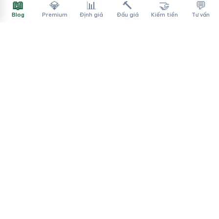
📖
💎
📊
🔨
🤝
💬
Blog
Premium
Định giá
Đấu giá
Kiếm tiền
Tư vấn
Tên Miền Đẳng Cấp
✓
Sàn mua bán tên miền cao cấp cho người Việt
f
▶
♪
Dịch vụ
Tìm tên miền
Theo ngành
Cách mua
Thanh toán
Chuyển giao