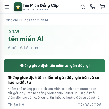
Tên Miền Đẳng Cấp
PREMIUM DOMAINS
Trang chủ
›
Blog
›
tên miền AI
🏷 TAG
tên miền AI
6 bài · 6 kết quả
Những giao dịch tên miền .ai gần đây: gi
Những giao dịch tên miền .ai gần đây: giá bán và xu
hướng đầu tư
Khám phá những giao dịch tên miền .ai đình đám được hoàn
tất gần đây trên nền tảng Spaceship Sellerhub. Từ giá khởi
điểm đến giá bán cuối cùng, tìm hiểu xu hướng đầu tư và cơ hội
kinh doanh trong thị trường domain AI sôi động.
Thiện Hồ
07/08/2026