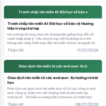
Tranh chấp tên miền AI: Bài học về bảo v
Tranh chấp tên miền AI: Bài học về bảo vệ thương
hiệu trong startup
Hai startup AI cùng chọn tên thương hiệu giống nhau dẫn tới
tranh chấp pháp lý. Câu chuyện này tiết lộ những rủi ro khi
không nắm vững chiến lược đặt tên miền và bảo vệ quyền sở
hữu trí tuệ trong lĩnh vực công nghệ.
Thiện Hồ
17/07/2026
Giao dịch tên miền từ các end user: Xu h
Giao dịch tên miền từ các end user: Xu hướng và bài
học
Phân tích các giao dịch tên miền thực tế từ các công ty end
user: công ty chăm sóc vết thương, kinh doanh nước ép,
startup AI... Tìm hiểu xu hướng đầu tư domain và chiến lược
định giá từ thị trường quốc tế.
Thiện Hồ
08/07/2026