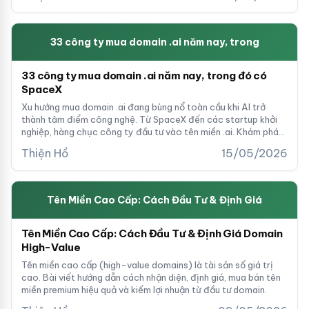
33 công ty mua domain .ai năm nay, trong
33 công ty mua domain .ai năm nay, trong đó có
SpaceX
Xu hướng mua domain .ai đang bùng nổ toàn cầu khi AI trở
thành tâm điểm công nghệ. Từ SpaceX đến các startup khởi
nghiệp, hàng chục công ty đầu tư vào tên miền .ai. Khám phá
danh sách và cơ hội đầu tư domain AI cho doanh nghiệp Việt.
Thiện Hồ
15/05/2026
Tên Miền Cao Cấp: Cách Đầu Tư & Định Giá
Tên Miền Cao Cấp: Cách Đầu Tư & Định Giá Domain
High-Value
Tên miền cao cấp (high-value domains) là tài sản số giá trị
cao. Bài viết hướng dẫn cách nhận diện, định giá, mua bán tên
miền premium hiệu quả và kiếm lợi nhuận từ đầu tư domain.