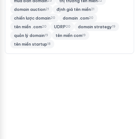
mua bán domain
thị trường tên miền
23
22
domain auction
định giá tên miền
21
21
chiến lược domain
domain .com
20
20
tên miền .com
UDRP
domain strategy
20
20
19
quản lý domain
tên miền com
19
19
tên miền startup
18