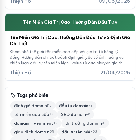
Thiện Hồ
09/05/2026
Tên Miền Giá Trị Cao: Hướng Dẫn Đầu Tư v
Tên Miền Giá Trị Cao: Hướng Dẫn Đầu Tư và Định Giá
Chi Tiết
Khám phá thế giới tên miền cao cấp với giá trị từ hàng tỷ
đồng. Hướng dẫn chi tiết cách định giá, yếu tố ảnh hưởng và
chiến lược đầu tư tên miền high-value từ các chuyên gia thị
trường.
Thiện Hồ
21/04/2026
🏷 Tags phổ biến
định giá domain
đầu tư domain
115
79
tên miền cao cấp
SEO domain
72
46
domain investment
thị trường domain
42
31
giao dịch domain
đầu tư tên miền
25
23