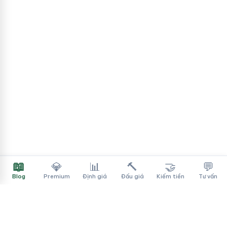
📖
💎
📊
🔨
🤝
💬
Blog
Premium
Định giá
Đấu giá
Kiếm tiền
Tư vấn