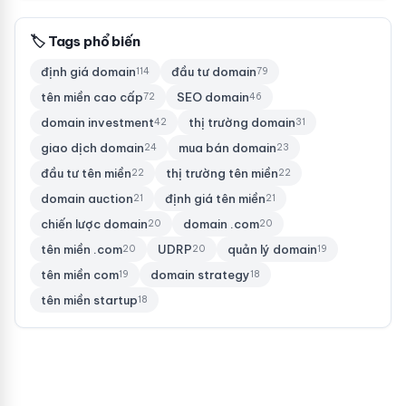
🏷 Tags phổ biến
định giá domain
đầu tư domain
114
79
tên miền cao cấp
SEO domain
72
46
domain investment
thị trường domain
42
31
giao dịch domain
mua bán domain
24
23
đầu tư tên miền
thị trường tên miền
22
22
domain auction
định giá tên miền
21
21
chiến lược domain
domain .com
20
20
tên miền .com
UDRP
quản lý domain
20
20
19
tên miền com
domain strategy
19
18
tên miền startup
18