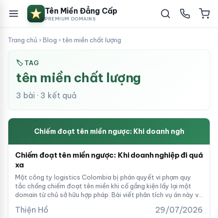
Tên Miền Đẳng Cấp
PREMIUM DOMAINS
Trang chủ
›
Blog
›
tên miền chất lượng
🏷 TAG
tên miền chất lượng
3 bài · 3 kết quả
Chiếm đoạt tên miền ngược: Khi doanh ngh
Chiếm đoạt tên miền ngược: Khi doanh nghiệp đi quá
xa
Một công ty logistics Colombia bị phán quyết vi phạm quy
tắc chống chiếm đoạt tên miền khi cố gắng kiện lấy lại một
domain từ chủ sở hữu hợp pháp. Bài viết phân tích vụ án này và
những bài học về bảo vệ quyền tên miền.
Thiện Hồ
29/07/2026