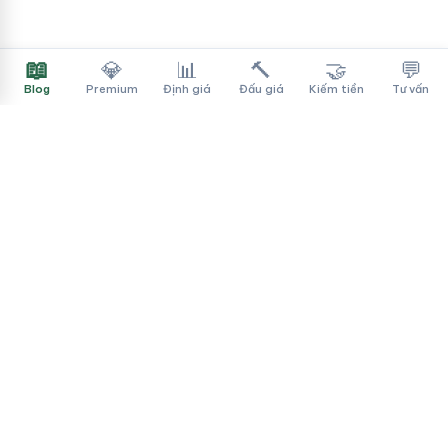
📖
💎
📊
🔨
🤝
💬
Blog
Premium
Định giá
Đấu giá
Kiếm tiền
Tư vấn
Tên Miền Đẳng Cấp
✓
Sàn mua bán tên miền cao cấp cho người Việt
f
▶
♪
Dịch vụ
Tìm tên miền
Theo ngành
Cách mua