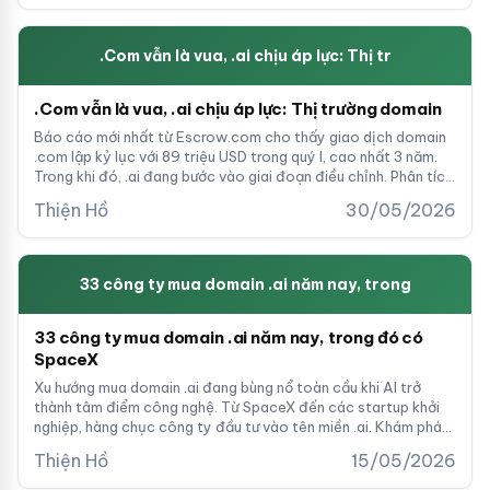
.Com vẫn là vua, .ai chịu áp lực: Thị tr
.Com vẫn là vua, .ai chịu áp lực: Thị trường domain
Báo cáo mới nhất từ Escrow.com cho thấy giao dịch domain
.com lập kỷ lục với 89 triệu USD trong quý I, cao nhất 3 năm.
Trong khi đó, .ai đang bước vào giai đoạn điều chỉnh. Phân tích
thị trường và cơ hội cho nhà đầu tư Việt.
Thiện Hồ
30/05/2026
33 công ty mua domain .ai năm nay, trong
33 công ty mua domain .ai năm nay, trong đó có
SpaceX
Xu hướng mua domain .ai đang bùng nổ toàn cầu khi AI trở
thành tâm điểm công nghệ. Từ SpaceX đến các startup khởi
nghiệp, hàng chục công ty đầu tư vào tên miền .ai. Khám phá
danh sách và cơ hội đầu tư domain AI cho doanh nghiệp Việt.
Thiện Hồ
15/05/2026