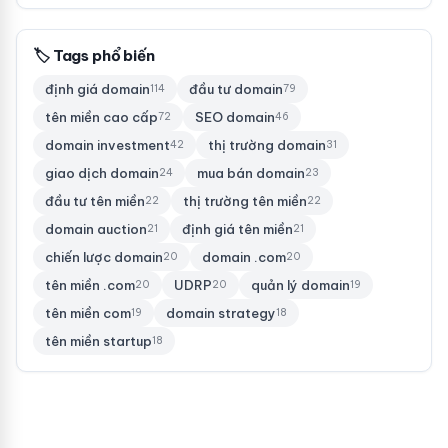
🏷 Tags phổ biến
định giá domain
đầu tư domain
114
79
tên miền cao cấp
SEO domain
72
46
domain investment
thị trường domain
42
31
giao dịch domain
mua bán domain
24
23
đầu tư tên miền
thị trường tên miền
22
22
domain auction
định giá tên miền
21
21
chiến lược domain
domain .com
20
20
tên miền .com
UDRP
quản lý domain
20
20
19
tên miền com
domain strategy
19
18
tên miền startup
18