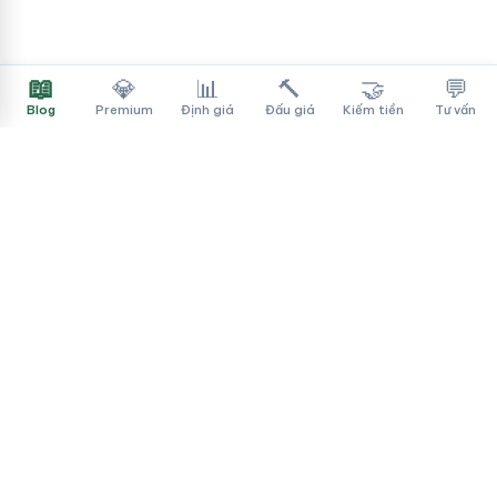
📖
💎
📊
🔨
🤝
💬
Blog
Premium
Định giá
Đấu giá
Kiếm tiền
Tư vấn
Tên Miền Đẳng Cấp
✓
Sàn mua bán tên miền cao cấp cho người Việt
f
▶
♪
Dịch vụ
Tìm tên miền
Theo ngành
Cách mua