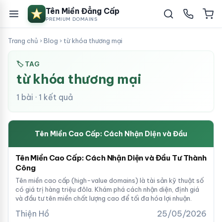
Tên Miền Đẳng Cấp
PREMIUM DOMAINS
Trang chủ
›
Blog
›
từ khóa thương mại
🏷 TAG
từ khóa thương mại
1 bài · 1 kết quả
Tên Miền Cao Cấp: Cách Nhận Diện và Đầu
Tên Miền Cao Cấp: Cách Nhận Diện và Đầu Tư Thành
Công
Tên miền cao cấp (high-value domains) là tài sản kỹ thuật số
có giá trị hàng triệu đôla. Khám phá cách nhận diện, định giá
và đầu tư tên miền chất lượng cao để tối đa hóa lợi nhuận.
Thiện Hồ
25/05/2026