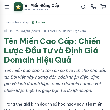
Tên Miền Đẳng Cấp
PREMIUM DOMAINS
Trang chủ
›
Blog
›
📰 Tin tức
📰 Tin tức ·
04/06/2026
· 👤 Thiện Hồ · 👁 192 lượt xem
Tên Miền Cao Cấp: Chiến
Lược Đầu Tư và Định Giá
Domain Hiệu Quả
Tên miền cao cấp là tài sản số hữu ích cho nhà đầu
tư. Bài viết này hướng dẫn cách nhận diện, định
giá và kinh doanh high-value domain names với
chiến lược thực tế, giúp bạn tối ưu lợi nhuận.
Trong thế giới kinh doanh số hóa ngày nay, tên miền