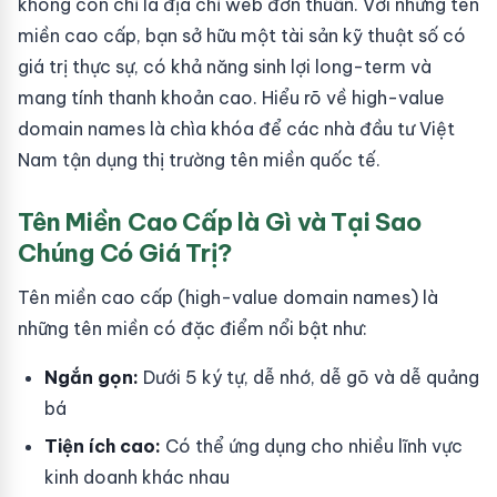
không còn chỉ là địa chỉ web đơn thuần. Với những tên
miền cao cấp, bạn sở hữu một tài sản kỹ thuật số có
giá trị thực sự, có khả năng sinh lợi long-term và
mang tính thanh khoản cao. Hiểu rõ về high-value
domain names là chìa khóa để các nhà đầu tư Việt
Nam tận dụng thị trường tên miền quốc tế.
Tên Miền Cao Cấp là Gì và Tại Sao
Chúng Có Giá Trị?
Tên miền cao cấp (high-value domain names) là
những tên miền có đặc điểm nổi bật như:
Ngắn gọn:
Dưới 5 ký tự, dễ nhớ, dễ gõ và dễ quảng
bá
Tiện ích cao:
Có thể ứng dụng cho nhiều lĩnh vực
kinh doanh khác nhau