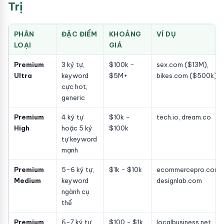
Trị
PHÂN
ĐẶC ĐIỂM
KHOẢNG
VÍ DỤ
LOẠI
GIÁ
Premium
3 ký tự,
$100k -
sex.com ($13M),
Ultra
keyword
$5M+
bikes.com ($500k)
cực hot,
generic
Premium
4 ký tự
$10k -
tech.io, dream.co
High
hoặc 5 ký
$100k
tự keyword
mạnh
Premium
5-6 ký tự,
$1k - $10k
ecommercepro.com,
Medium
keyword
designlab.com
ngành cụ
thể
Premium
6-7 ký tự,
$100 - $1k
localbusiness.net,