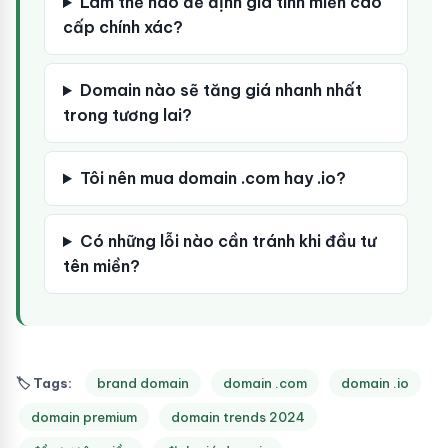
Làm thế nào để định giá tính miền cao
cấp chính xác?
Domain nào sẽ tăng giá nhanh nhất
trong tương lai?
Tôi nên mua domain .com hay .io?
Có những lỗi nào cần tránh khi đầu tư
tên miền?
🏷 Tags:
brand domain
domain .com
domain .io
domain premium
domain trends 2024