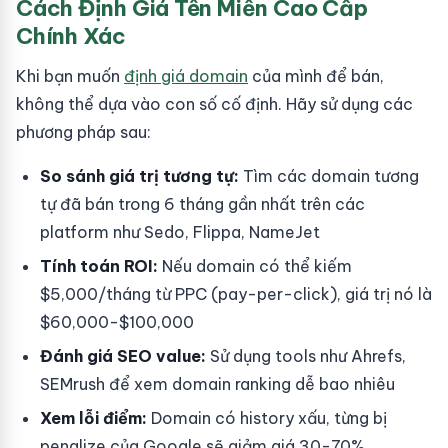
Cách Định Giá Tên Miền Cao Cấp
Chính Xác
Khi bạn muốn
định giá domain
của mình để bán,
không thể dựa vào con số cố định. Hãy sử dụng các
phương pháp sau:
So sánh giá trị tương tự:
Tìm các domain tương
tự đã bán trong 6 tháng gần nhất trên các
platform như Sedo, Flippa, NameJet
Tính toán ROI:
Nếu domain có thể kiếm
$5,000/tháng từ PPC (pay-per-click), giá trị nó là
$60,000-$100,000
Đánh giá SEO value:
Sử dụng tools như Ahrefs,
SEMrush để xem domain ranking dễ bao nhiêu
Xem lỗi điểm:
Domain có history xấu, từng bị
penalize của Google sẽ giảm giá 30-70%