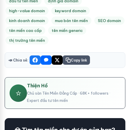
đầu tư tên miền
định giá domain
high-value domain
keyword domain
kinh doanh domain
mua bán tên miền
SEO domain
tên miền cao cấp
tên miền generic
thị trường tên miền
📣 Chia sẻ:
Copy link
Thiện Hồ
⭐
Chủ sàn Tên Miền Đẳng Cấp · 68K+ followers ·
Expert đầu tư tên miền
💎 Tìm tên miền cho dự án của bạn?