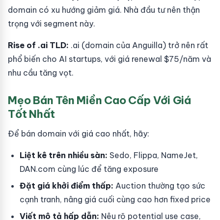
domain có xu hướng giảm giá. Nhà đầu tư nên thận
trọng với segment này.
Rise of .ai TLD:
.ai (domain của Anguilla) trở nên rất
phổ biến cho AI startups, với giá renewal $75/năm và
nhu cầu tăng vọt.
Mẹo Bán Tên Miền Cao Cấp Với Giá
Tốt Nhất
Để bán domain với giá cao nhất, hãy:
Liệt kê trên nhiều sàn:
Sedo, Flippa, NameJet,
DAN.com cùng lúc để tăng exposure
Đặt giá khởi điểm thấp:
Auction thường tạo sức
cạnh tranh, nâng giá cuối cùng cao hơn fixed price
Viết mô tả hấp dẫn:
Nêu rõ potential use case,