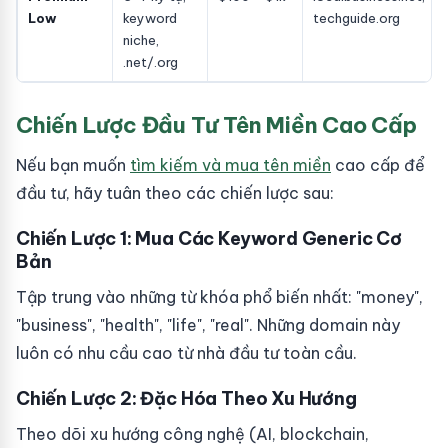
Low
keyword
techguide.org
niche,
.net/.org
Chiến Lược Đầu Tư Tên Miền Cao Cấp
Nếu bạn muốn
tìm kiếm và mua tên miền
cao cấp để
đầu tư, hãy tuân theo các chiến lược sau:
Chiến Lược 1: Mua Các Keyword Generic Cơ
Bản
Tập trung vào những từ khóa phổ biến nhất: "money",
"business", "health", "life", "real". Những domain này
luôn có nhu cầu cao từ nhà đầu tư toàn cầu.
Chiến Lược 2: Đặc Hóa Theo Xu Hướng
Theo dõi xu hướng công nghệ (AI, blockchain,