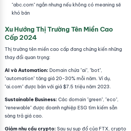
"abc.com" ngắn nhưng nếu không có meaning sẽ
khó bán
Xu Hướng Thị Trường Tên Miền Cao
Cấp 2024
Thị trường tên miền cao cấp đang chứng kiến những
thay đổi quan trọng:
AI và Automation:
Domain chứa "ai", "bot",
"automation" tăng giá 20-30% mỗi năm. Ví dụ,
"ai.com" được bán với giá $7.5 triệu năm 2023.
Sustainable Business:
Các domain "green", "eco",
"renewable" được doanh nghiệp ESG tìm kiếm sẵn
sàng trả giá cao.
Giảm nhu cầu crypto:
Sau sự sụp đổ của FTX, crypto