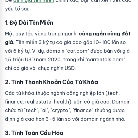
Để
định giá tên miền
chính xác, bạn cần xem xét các
yếu tố sau:
1. Độ Dài Tên Miền
Một quy tắc vàng trong ngành:
càng ngắn càng đắt
giá
. Tên miền 3 ký tự có giá cao gấp 10-100 lần so
với 6 ký tự. Ví dụ, domain "car.com" được bán với giá
1,5 triệu USD năm 2020, trong khi "carrentals.com"
chỉ có giá vài chục nghìn USD.
2. Tính Thanh Khoản Của Từ Khóa
Các từ khóa thuộc ngành công nghiệp lớn (tech,
finance, real estate, health) luôn có giá cao. Domain
chứa từ "tech", "ai", "crypto", "finance" thường được
định giá cao hơn 3-5 lần so với domain ngành nhỏ.
3. Tính Toàn Cầu Hóa