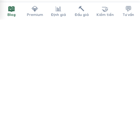
📖
💎
📊
🔨
🤝
💬
Blog
Premium
Định giá
Đấu giá
Kiếm tiền
Tư vấn
Tên Miền Đẳng Cấp
✓
Sàn mua bán tên miền cao cấp cho người Việt
f
▶
♪
Dịch vụ
Tìm tên miền
Theo ngành
Cách mua
Thanh toán