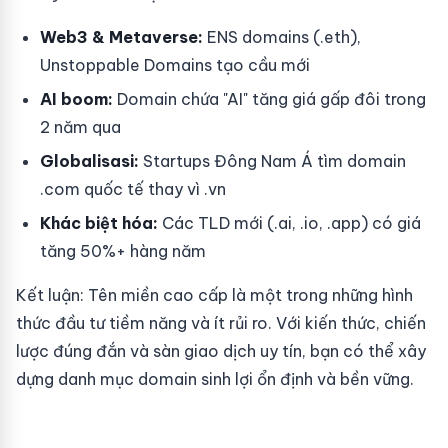
Web3 & Metaverse:
ENS domains (.eth),
Unstoppable Domains tạo cầu mới
AI boom:
Domain chứa "AI" tăng giá gấp đôi trong
2 năm qua
Globalisasi:
Startups Đông Nam Á tìm domain
.com quốc tế thay vì .vn
Khác biệt hóa:
Các TLD mới (.ai, .io, .app) có giá
tăng 50%+ hàng năm
Kết luận: Tên miền cao cấp là một trong những hình
thức đầu tư tiềm năng và ít rủi ro. Với kiến thức, chiến
lược đúng đắn và sàn giao dịch uy tín, bạn có thể xây
dựng danh mục domain sinh lợi ổn định và bền vững.