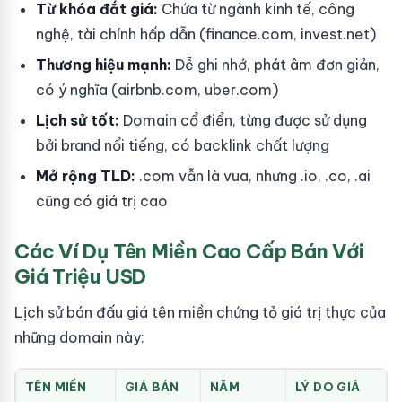
Từ khóa đắt giá:
Chứa từ ngành kinh tế, công
nghệ, tài chính hấp dẫn (finance.com, invest.net)
Thương hiệu mạnh:
Dễ ghi nhớ, phát âm đơn giản,
có ý nghĩa (airbnb.com, uber.com)
Lịch sử tốt:
Domain cổ điển, từng được sử dụng
bởi brand nổi tiếng, có backlink chất lượng
Mở rộng TLD:
.com vẫn là vua, nhưng .io, .co, .ai
cũng có giá trị cao
Các Ví Dụ Tên Miền Cao Cấp Bán Với
Giá Triệu USD
Lịch sử bán đấu giá tên miền chứng tỏ giá trị thực của
những domain này:
TÊN MIỀN
GIÁ BÁN
NĂM
LÝ DO GIÁ