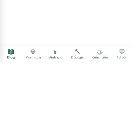
📖
💎
📊
🔨
🤝
💬
Blog
Premium
Định giá
Đấu giá
Kiếm tiền
Tư vấn
Tên Miền Đẳng Cấp
✓
Sàn mua bán tên miền cao cấp cho người Việt
f
▶
♪