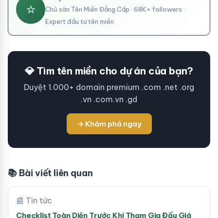
⭐
Chủ sàn Tên Miền Đẳng Cấp · 68K+ followers ·
Expert đầu tư tên miền
💎 Tìm tên miền cho dự án của bạn?
Duyệt 1.000+ domain premium .com .net .org
.vn .com.vn .gd
→ Khám phá ngay
📚 Bài viết liên quan
📰 Tin tức
Checklist Toàn Diện Trước Khi Tham Gia Đấu Giá