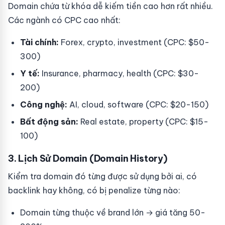
Domain chứa từ khóa dễ kiếm tiền cao hơn rất nhiều.
Các ngành có CPC cao nhất:
Tài chính:
Forex, crypto, investment (CPC: $50-
300)
Y tế:
Insurance, pharmacy, health (CPC: $30-
200)
Công nghệ:
AI, cloud, software (CPC: $20-150)
Bất động sản:
Real estate, property (CPC: $15-
100)
3. Lịch Sử Domain (Domain History)
Kiểm tra domain đó từng được sử dụng bởi ai, có
backlink hay không, có bị penalize từng nào:
Domain từng thuộc về brand lớn → giá tăng 50-