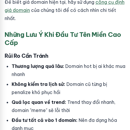
Để biết giá domain hiện tại, hãy sử dụng
công cụ định
giá domain
của chúng tôi để có cách nhìn chi tiết
nhất.
Những Lưu Ý Khi Đầu Tư Tên Miền Cao
Cấp
Rủi Ro Cần Tránh
Thương lượng quá lâu:
Domain hot bị ai khác mua
nhanh
Không kiểm tra lịch sử:
Domain cũ từng bị
penalize khó phục hồi
Quá lạc quan về trend:
Trend thay đổi nhanh,
domain "meme" sẽ lỗi thời
Đầu tư tất cả vào 1 domain:
Nên đa dạng hóa
danh mục