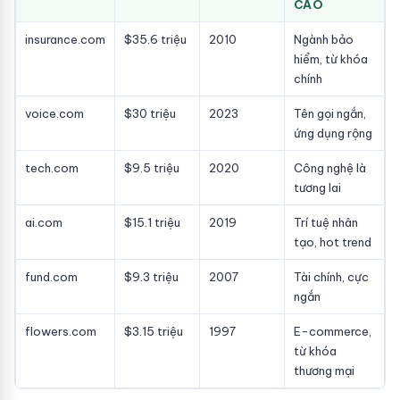
CAO
insurance.com
$35.6 triệu
2010
Ngành bảo
hiểm, từ khóa
chính
voice.com
$30 triệu
2023
Tên gọi ngắn,
ứng dụng rộng
tech.com
$9.5 triệu
2020
Công nghệ là
tương lai
ai.com
$15.1 triệu
2019
Trí tuệ nhân
tạo, hot trend
fund.com
$9.3 triệu
2007
Tài chính, cực
ngắn
flowers.com
$3.15 triệu
1997
E-commerce,
từ khóa
thương mại