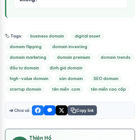
🏷 Tags:
business domain
digital asset
domain flipping
domain investing
domain marketing
domain premium
domain trends
đầu tư domain
định giá domain
high-value domain
sàn domain
SEO domain
startup domain
tên miền .com
tên miền cao cấp
📣 Chia sẻ:
Copy link
Thiện Hồ