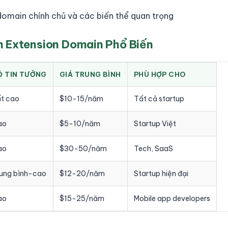
omain chính chủ và các biến thể quan trọng
 Extension Domain Phổ Biến
Ộ TIN TƯỞNG
GIÁ TRUNG BÌNH
PHÙ HỢP CHO
t cao
$10-15/năm
Tất cả startup
ao
$5-10/năm
Startup Việt
ao
$30-50/năm
Tech, SaaS
ung bình-cao
$12-20/năm
Startup hiện đại
ao
$15-25/năm
Mobile app developers