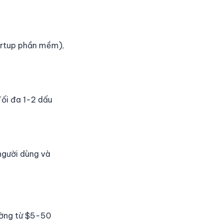
tartup phần mềm),
ối đa 1-2 dấu
người dùng và
ường từ $5-50