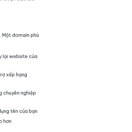
n. Một domain phù
 lại website của
trợ xếp hạng
g chuyên nghiệp
dụng tên của bạn
p hơn