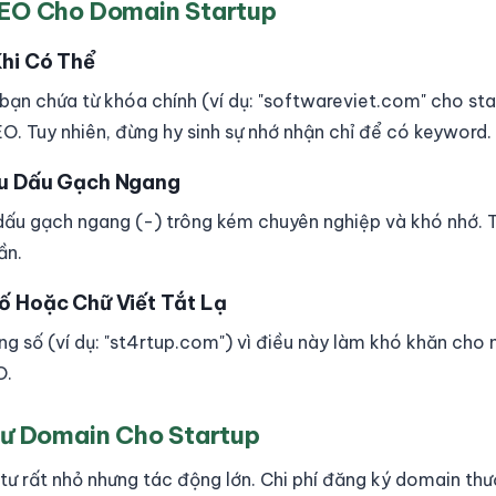
SEO Cho Domain Startup
hi Có Thể
bạn chứa từ khóa chính (ví dụ: "softwareviet.com" cho s
EO. Tuy nhiên, đừng hy sinh sự nhớ nhận chỉ để có keyword.
ều Dấu Gạch Ngang
ấu gạch ngang (-) trông kém chuyên nghiệp và khó nhớ. T
ần.
ố Hoặc Chữ Viết Tắt Lạ
ng số (ví dụ: "st4rtup.com") vì điều này làm khó khăn cho 
O.
Tư Domain Cho Startup
tư rất nhỏ nhưng tác động lớn. Chi phí đăng ký domain th