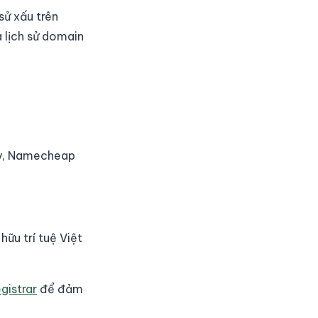
sử xấu trên
 lịch sử domain
ddy, Namecheap
ữu trí tuệ Việt
gistrar
để đảm