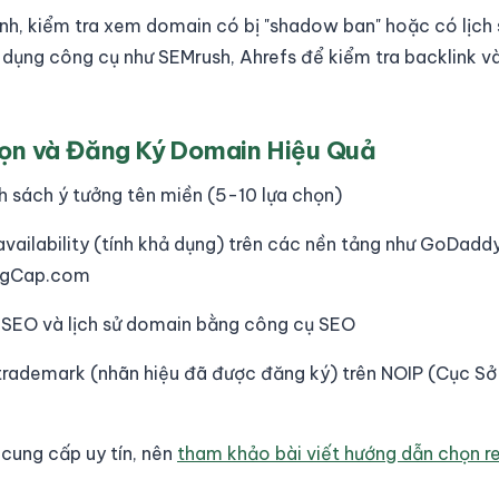
ịnh, kiểm tra xem domain có bị "shadow ban" hoặc có lịch 
dụng công cụ như SEMrush, Ahrefs để kiểm tra backlink và
ọn và Đăng Ký Domain Hiệu Quả
 sách ý tưởng tên miền (5-10 lựa chọn)
availability (tính khả dụng) trên các nền tảng như GoDa
ngCap.com
 SEO và lịch sử domain bằng công cụ SEO
trademark (nhãn hiệu đã được đăng ký) trên NOIP (Cục Sở h
cung cấp uy tín, nên
tham khảo bài viết hướng dẫn chọn re