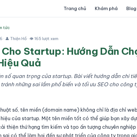
Trang chủ
Khám phá
Blog
in tức
26
· 👤 Thiện Hồ · 👁 165 lượt xem
 Cho Startup: Hướng Dẫn Ch
Hiệu Quả
ản số quan trọng của startup. Bài viết hướng dẫn chi ti
tránh những sai lầm phổ biến và tối ưu SEO cho công t
 thuật số, tên miền (domain name) không chỉ là địa chỉ we
hiệu của startup. Một tên miền tốt có thể giúp bạn xây dự
i thiện thứ hạng tìm kiếm và tạo ấn tượng chuyên nghiệp
n sai có thể làm hại đến sự phát triển của công ty trong gi