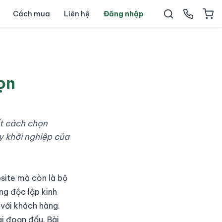
Cách mua
Liên hệ
Đăng nhập
ọn
ết cách chọn
y khởi nghiệp của
bsite mà còn là bộ
ng độc lập kinh
 với khách hàng.
ai đoạn đầu. Bài