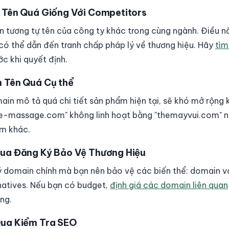
n Tên Quá Giống Với Competitors
 tương tự tên của công ty khác trong cùng ngành. Điều n
ó thể dẫn đến tranh chấp pháp lý về thương hiệu. Hãy
tìm
ớc khi quyết định.
n Tên Quá Cụ thể
in mô tả quá chi tiết sản phẩm hiện tại, sẽ khó mở rộng 
ghe-massage.com" không linh hoạt bằng "themayvui.com" 
ẩm khác.
Qua Đăng Ký Bảo Vệ Thương Hiệu
 domain chính mà bạn nên bảo vệ các biến thể: domain với
rnatives. Nếu bạn có budget,
định giá các domain liên quan
ụng.
Qua Kiểm Tra SEO