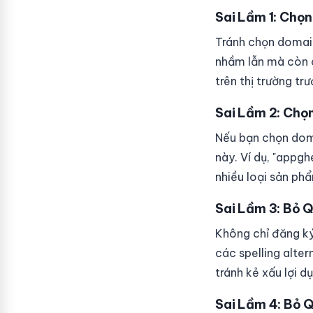
Sai Lầm 1: Chọ
Tránh chọn domain
nhầm lẫn mà còn c
trên thị trường trư
Sai Lầm 2: Chọ
Nếu bạn chọn doma
này. Ví dụ, "app
nhiều loại sản ph
Sai Lầm 3: Bỏ 
Không chỉ đăng ký
các spelling alte
tránh kẻ xấu lợi d
Sai Lầm 4: Bỏ 