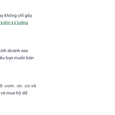
ày không chỉ gây
 kiếm kỹ lưỡng
kinh doanh sau
nếu bạn muốn bán
 .com, .vn, .co và
và mua hộ để