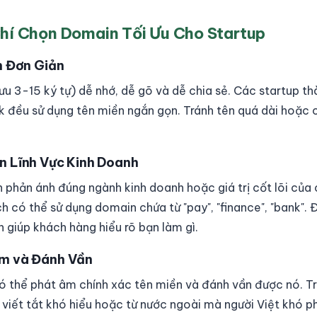
hí Chọn Domain Tối Ưu Cho Startup
nh Đơn Giản
ưu 3-15 ký tự) dễ nhớ, dễ gõ và dễ chia sẻ. Các startup t
ck đều sử dụng tên miền ngắn gọn. Tránh tên quá dài hoặc 
n Lĩnh Vực Kinh Doanh
 phản ánh đúng ngành kinh doanh hoặc giá trị cốt lõi của c
h có thể sử dụng domain chứa từ "pay", "finance", "bank". 
 giúp khách hàng hiểu rõ bạn làm gì.
Âm và Đánh Vần
 thể phát âm chính xác tên miền và đánh vần được nó. T
ữ viết tắt khó hiểu hoặc từ nước ngoài mà người Việt khó 