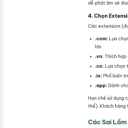
dễ phát âm sẽ đư
4. Chọn Extens
Các extension (đu
.com:
Lựa chọn
lớn
.vn:
Thích hợp 
.co:
Lựa chọn t
.io:
Phổ biến tr
.app:
Dành cho 
Hạn chế sử dụng c
thể). Khách hàng 
Các Sai Lầm 