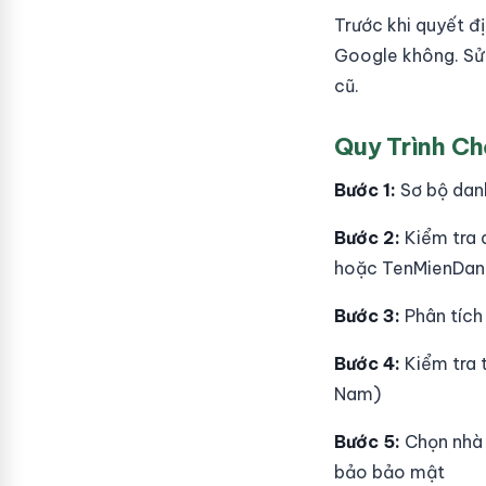
Trước khi quyết đ
Google không. Sử 
cũ.
Quy Trình Ch
Bước 1:
Sơ bộ danh
Bước 2:
Kiểm tra 
hoặc TenMienDa
Bước 3:
Phân tích
Bước 4:
Kiểm tra 
Nam)
Bước 5:
Chọn nhà 
bảo bảo mật