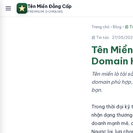
Tên Miền Đẳng Cấp
PREMIUM DOMAINS
Trang chủ
›
Blog
›
📰 T
📰 Tin tức ·
27/05/20
Tên Miền
Domain 
Tên miền là tài s
domain phù hợp, 
bạn.
Trong thời đại kỹ
nhận dạng thương 
doanh mạnh mẽ, cả
Ngược lại, lựa chọ