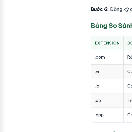
Bước 6:
Đăng ký d
Bảng So Sánh
EXTENSION
Đ
.com
Rấ
.vn
C
.io
C
.co
Tr
.app
C