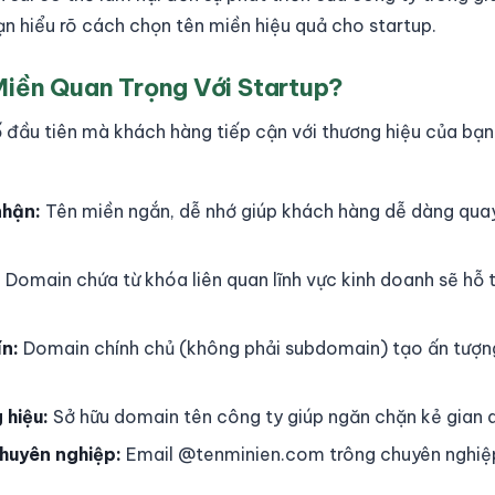
ạn hiểu rõ cách chọn tên miền hiệu quả cho startup.
Miền Quan Trọng Với Startup?
ố đầu tiên mà khách hàng tiếp cận với thương hiệu của bạ
nhận:
Tên miền ngắn, dễ nhớ giúp khách hàng dễ dàng quay
:
Domain chứa từ khóa liên quan lĩnh vực kinh doanh sẽ hỗ 
ín:
Domain chính chủ (không phải subdomain) tạo ấn tượn
 hiệu:
Sở hữu domain tên công ty giúp ngăn chặn kẻ gian 
chuyên nghiệp:
Email @tenminien.com trông chuyên nghiệ