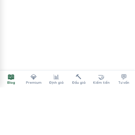
📖
💎
📊
🔨
🤝
💬
Blog
Premium
Định giá
Đấu giá
Kiếm tiền
Tư vấn
Tên Miền Đẳng Cấp
✓
Sàn mua bán tên miền cao cấp cho người Việt