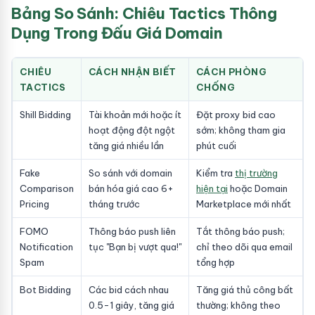
Bảng So Sánh: Chiêu Tactics Thông
Dụng Trong Đấu Giá Domain
CHIÊU
CÁCH NHẬN BIẾT
CÁCH PHÒNG
TACTICS
CHỐNG
Shill Bidding
Tài khoản mới hoặc ít
Đặt proxy bid cao
hoạt động đột ngột
sớm; không tham gia
tăng giá nhiều lần
phút cuối
Fake
So sánh với domain
Kiểm tra
thị trường
Comparison
bán hóa giá cao 6+
hiện tại
hoặc Domain
Pricing
tháng trước
Marketplace mới nhất
FOMO
Thông báo push liên
Tắt thông báo push;
Notification
tục "Bạn bị vượt qua!"
chỉ theo dõi qua email
Spam
tổng hợp
Bot Bidding
Các bid cách nhau
Tăng giá thủ công bất
0.5-1 giây, tăng giá
thường; không theo