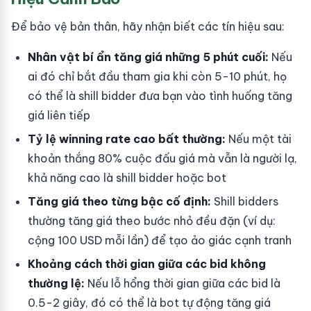
Để bảo vệ bản thân, hãy nhận biết các tín hiệu sau:
Nhân vật bí ẩn tăng giá những 5 phút cuối:
Nếu
ai đó chỉ bắt đầu tham gia khi còn 5-10 phút, họ
có thể là shill bidder đưa bạn vào tình huống tăng
giá liên tiếp
Tỷ lệ winning rate cao bất thường:
Nếu một tài
khoản thắng 80% cuộc đấu giá mà vẫn là người lạ,
khả năng cao là shill bidder hoặc bot
Tăng giá theo từng bậc cố định:
Shill bidders
thường tăng giá theo bước nhỏ đều đặn (ví dụ:
cộng 100 USD mỗi lần) để tạo ảo giác cạnh tranh
Khoảng cách thời gian giữa các bid không
thường lệ:
Nếu lỗ hổng thời gian giữa các bid là
0.5-2 giây, đó có thể là bot tự động tăng giá