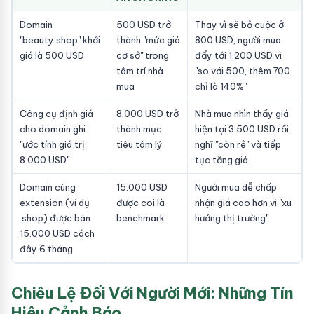
Domain
500 USD trở
Thay vì sẽ bỏ cuộc ở
"beauty.shop" khởi
thành "mức giá
800 USD, người mua
giá là 500 USD
cơ sở" trong
đẩy tới 1.200 USD vì
tâm trí nhà
"so với 500, thêm 700
mua
chỉ là 140%"
Công cụ định giá
8.000 USD trở
Nhà mua nhìn thấy giá
cho domain ghi
thành mục
hiện tại 3.500 USD rồi
"ước tính giá trị:
tiêu tâm lý
nghĩ "còn rẻ" và tiếp
8.000 USD"
tục tăng giá
Domain cùng
15.000 USD
Người mua dễ chấp
extension (ví dụ
được coi là
nhận giá cao hơn vì "xu
.shop) được bán
benchmark
hướng thị trường"
15.000 USD cách
đây 6 tháng
Chiêu Lệ Đối Với Người Mới: Những Tín
Hiệu Cảnh Báo