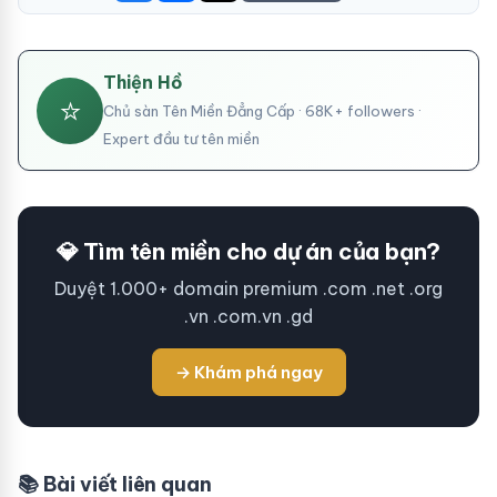
Thiện Hồ
⭐
Chủ sàn Tên Miền Đẳng Cấp · 68K+ followers ·
Expert đầu tư tên miền
💎 Tìm tên miền cho dự án của bạn?
Duyệt 1.000+ domain premium .com .net .org
.vn .com.vn .gd
→ Khám phá ngay
📚 Bài viết liên quan