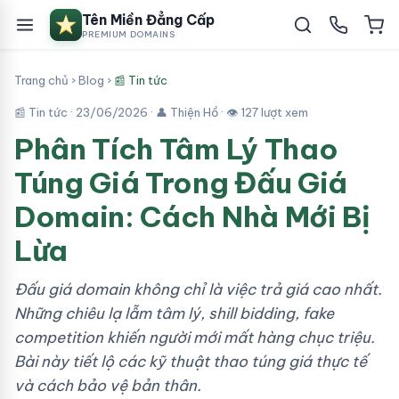
Tên Miền Đẳng Cấp
PREMIUM DOMAINS
Trang chủ
›
Blog
›
📰 Tin tức
📰 Tin tức ·
23/06/2026
· 👤 Thiện Hồ · 👁 127 lượt xem
Phân Tích Tâm Lý Thao
Túng Giá Trong Đấu Giá
Domain: Cách Nhà Mới Bị
Lừa
Đấu giá domain không chỉ là việc trả giá cao nhất.
Những chiêu lạ lẫm tâm lý, shill bidding, fake
competition khiến người mới mất hàng chục triệu.
Bài này tiết lộ các kỹ thuật thao túng giá thực tế
và cách bảo vệ bản thân.