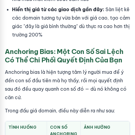
Hiển thị giá từ các giao dịch gần đây:
Sàn liệt kê
các domain tương tự vừa bán với giá cao, tạo cảm
giác "đây là giá bình thường" dù thực ra cao hơn thị
trường 200%
Anchoring Bias: Một Con Số Sai Lệch
Có Thể Chi Phối Quyết Định Của Bạn
Anchoring bias là hiện tượng tâm lý người mua để ý
đến con số đầu tiên mà họ thấy, rồi mọi quyết định
sau đó đều quay quanh con số đó — dù nó không có
căn cứ.
Trong đấu giá domain, điều này diễn ra như sau:
TÌNH HUỐNG
CON SỐ
ẢNH HƯỞNG
ANCHORING