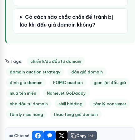
Có cách nào chắc chắn để tránh bị
lừa khi đấu giá domain không?
🏷 Tags:
chiến lược đầu tư domain
domain auction strategy
đấu giá domain
định giá domain
FOMO auction
gian lận đấu giá
mua tên miền
NameJet GoDaddy
nhà đầu tư domain
shill bidding
tâm lý consumer
tâm lý mua hàng
thao túng giá domain
📣 Chia sẻ:
Copy link