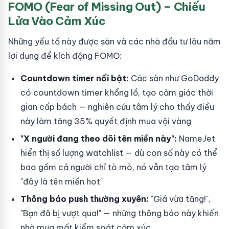
FOMO (Fear of Missing Out) – Chiếu
Lửa Vào Cảm Xúc
Những yếu tố này được sàn và các nhà đầu tư lâu năm
lợi dụng để kích động FOMO:
Countdown timer nổi bật:
Các sàn như GoDaddy
có countdown timer khổng lồ, tạo cảm giác thời
gian cấp bách — nghiên cứu tâm lý cho thấy điều
này làm tăng 35% quyết định mua vội vàng
"X người đang theo dõi tên miền này":
NameJet
hiển thị số lượng watchlist — dù con số này có thể
bao gồm cả người chỉ tò mò, nó vẫn tạo tâm lý
"đây là tên miền hot"
Thông báo push thường xuyên:
"Giá vừa tăng!",
"Bạn đã bị vượt qua!" — những thông báo này khiến
nhà mua mất kiểm soát cảm xúc