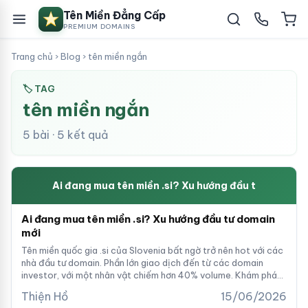
Tên Miền Đẳng Cấp
PREMIUM DOMAINS
Trang chủ
›
Blog
›
tên miền ngắn
🏷 TAG
tên miền ngắn
5 bài · 5 kết quả
Ai đang mua tên miền .si? Xu hướng đầu t
Ai đang mua tên miền .si? Xu hướng đầu tư domain
mới
Tên miền quốc gia .si của Slovenia bất ngờ trở nên hot với các
nhà đầu tư domain. Phần lớn giao dịch đến từ các domain
investor, với một nhân vật chiếm hơn 40% volume. Khám phá
nguyên nhân và cơ hội đầu tư trong bài viết này.
Thiện Hồ
15/06/2026