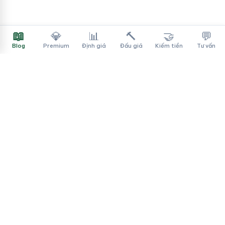
📖
💎
📊
🔨
🤝
💬
Blog
Premium
Định giá
Đấu giá
Kiếm tiền
Tư vấn
Tên Miền Đẳng Cấp
✓
Sàn mua bán tên miền cao cấp cho người Việt
f
▶
♪
Dịch vụ
Tìm tên miền
Theo ngành
Cách mua