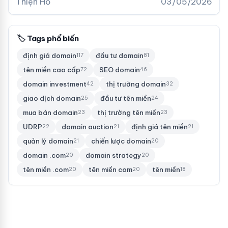
Thiện Hồ
03/05/2026
🏷 Tags phổ biến
định giá domain
đầu tư domain
117
81
tên miền cao cấp
SEO domain
72
46
domain investment
thị trường domain
42
32
giao dịch domain
đầu tư tên miền
25
24
mua bán domain
thị trường tên miền
23
23
UDRP
domain auction
định giá tên miền
22
21
21
quản lý domain
chiến lược domain
21
20
domain .com
domain strategy
20
20
tên miền .com
tên miền com
tên miền
20
20
18