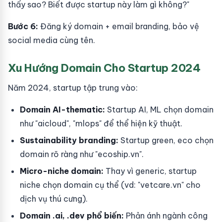
thấy sao? Biết được startup này làm gì không?"
Bước 6:
Đăng ký domain + email branding, bảo vệ
social media cùng tên.
Xu Hướng Domain Cho Startup 2024
Năm 2024, startup tập trung vào:
Domain AI-thematic:
Startup AI, ML chọn domain
như "aicloud", "mlops" để thể hiện kỹ thuật.
Sustainability branding:
Startup green, eco chọn
domain rõ ràng như "ecoship.vn".
Micro-niche domain:
Thay vì generic, startup
niche chọn domain cụ thể (vd: "vetcare.vn" cho
dịch vụ thú cưng).
Domain .ai, .dev phổ biến:
Phản ánh ngành công