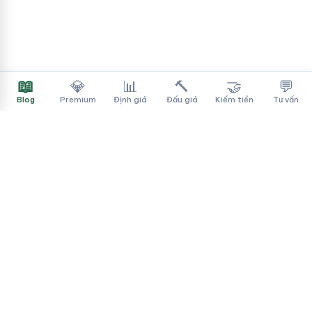
📖
💎
📊
🔨
🤝
💬
Blog
Premium
Định giá
Đấu giá
Kiếm tiền
Tư vấn
Tên Miền Đẳng Cấp
✓
Sàn mua bán tên miền cao cấp cho người Việt
f
▶
♪
Dịch vụ
Tìm tên miền