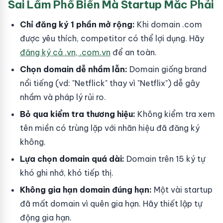
Sai Lầm Phổ Biến Mà Startup Mắc Phải
Chỉ đăng ký 1 phần mở rộng:
Khi domain .com
được yêu thích, competitor có thể lợi dụng. Hãy
đăng ký cả .vn, .com.vn
để an toàn.
Chọn domain dễ nhầm lẫn:
Domain giống brand
nổi tiếng (vd: "Netflick" thay vì "Netflix") dễ gây
nhầm và pháp lý rủi ro.
Bỏ qua kiểm tra thương hiệu:
Không kiểm tra xem
tên miền có trùng lặp với nhãn hiệu đã đăng ký
không.
Lựa chọn domain quá dài:
Domain trên 15 ký tự
khó ghi nhớ, khó tiếp thị.
Không gia hạn domain đúng hạn:
Một vài startup
đã mất domain vì quên gia hạn. Hãy thiết lập tự
động gia hạn.