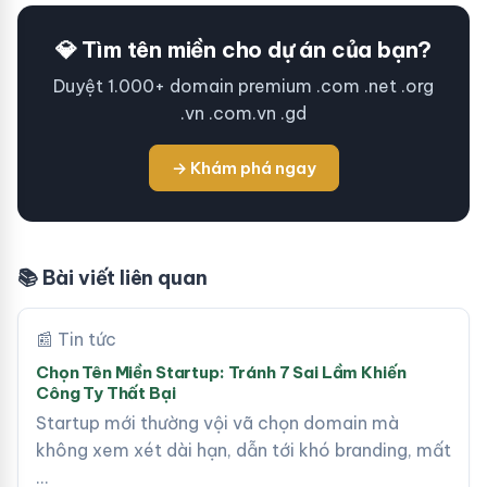
💎 Tìm tên miền cho dự án của bạn?
Duyệt 1.000+ domain premium .com .net .org
.vn .com.vn .gd
→ Khám phá ngay
📚 Bài viết liên quan
📰 Tin tức
Chọn Tên Miền Startup: Tránh 7 Sai Lầm Khiến
Công Ty Thất Bại
Startup mới thường vội vã chọn domain mà
không xem xét dài hạn, dẫn tới khó branding, mất
…