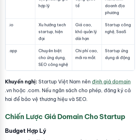
hợp lý
tế
doanh địa
phương
.io
Xu hướng tech
Giá cao,
Startup công
startup, hiện
khó quản lý
nghệ, SaaS
đại
dài hạn
.app
Chuyên biệt
Chi phí cao,
Startup ứng
cho ứng dụng,
mới ra mắt
dụng di động
SEO công nghệ
Khuyến nghị:
Startup Việt Nam nên
định giá domain
.vn hoặc .com. Nếu ngân sách cho phép, đăng ký cả
hai để bảo vệ thương hiệu và SEO.
Chiến Lược Giá Domain Cho Startup
Budget Hợp Lý