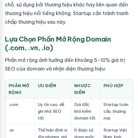
chỗ, sử dụng bởi thương hiệu khác hay liên quan đến
thương hiệu nổi tiếng không. Startup cần tránh tranh
chấp thương hiệu sau này.
Lựa Chọn Phần Mở Rộng Domain
(.com, .vn, .io)
Phần mở rộng ảnh hưởng đến khoảng 5-10% giá trị
SEO của domain và nhận diện thương hiệu:
PHẦN MỞ
ƯU ĐIỂM
NHƯỢC
PHÙ HỢP
RỘNG
ĐIỂM
.com
Uy tín cao, dễ
Giá đắt,
Startup toàn
ghi nhớ, SEO
khó kiếm
cầu, thương
tốt
domain tốt
mại
.vn
Thể hiện định vị
Ít được sử
Startup Việt
địa phương, giá
dụng quốc
Nam, kinh