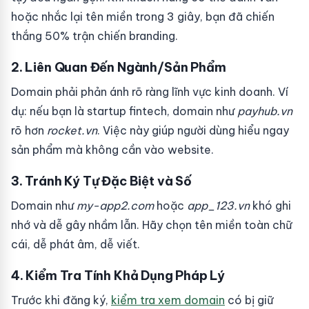
hoặc nhắc lại tên miền trong 3 giây, bạn đã chiến
thắng 50% trận chiến branding.
2. Liên Quan Đến Ngành/Sản Phẩm
Domain phải phản ánh rõ ràng lĩnh vực kinh doanh. Ví
dụ: nếu bạn là startup fintech, domain như
payhub.vn
rõ hơn
rocket.vn
. Việc này giúp người dùng hiểu ngay
sản phẩm mà không cần vào website.
3. Tránh Ký Tự Đặc Biệt và Số
Domain như
my-app2.com
hoặc
app_123.vn
khó ghi
nhớ và dễ gây nhầm lẫn. Hãy chọn tên miền toàn chữ
cái, dễ phát âm, dễ viết.
4. Kiểm Tra Tính Khả Dụng Pháp Lý
Trước khi đăng ký,
kiểm tra xem domain
có bị giữ