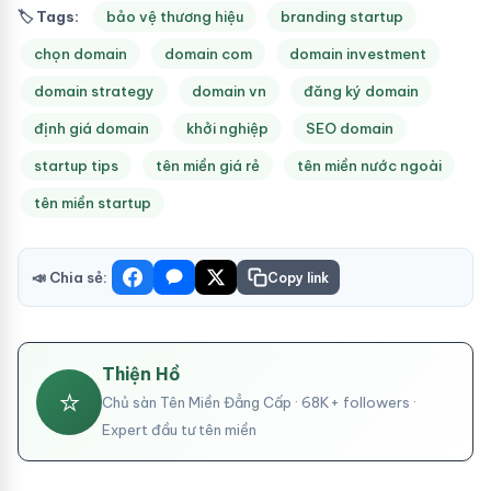
🏷 Tags:
bảo vệ thương hiệu
branding startup
chọn domain
domain com
domain investment
domain strategy
domain vn
đăng ký domain
định giá domain
khởi nghiệp
SEO domain
startup tips
tên miền giá rẻ
tên miền nước ngoài
tên miền startup
📣 Chia sẻ:
Copy link
Thiện Hồ
⭐
Chủ sàn Tên Miền Đẳng Cấp · 68K+ followers ·
Expert đầu tư tên miền