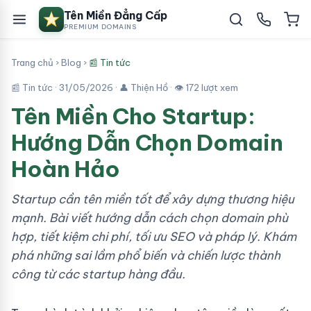
Tên Miền Đẳng Cấp
PREMIUM DOMAINS
Trang chủ
›
Blog
›
📰 Tin tức
📰 Tin tức ·
31/05/2026
· 👤 Thiện Hồ · 👁 172 lượt xem
Tên Miền Cho Startup:
Hướng Dẫn Chọn Domain
Hoàn Hảo
Startup cần tên miền tốt để xây dựng thương hiệu
mạnh. Bài viết hướng dẫn cách chọn domain phù
hợp, tiết kiệm chi phí, tối ưu SEO và pháp lý. Khám
phá những sai lầm phổ biến và chiến lược thành
công từ các startup hàng đầu.