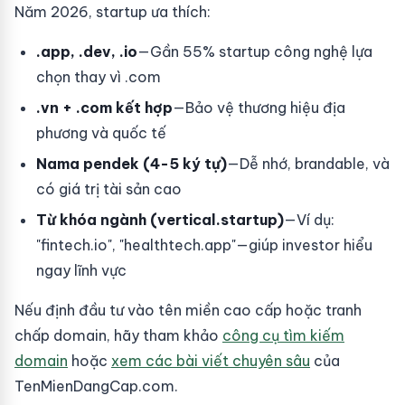
Năm 2026, startup ưa thích:
.app, .dev, .io
—Gần 55% startup công nghệ lựa
chọn thay vì .com
.vn + .com kết hợp
—Bảo vệ thương hiệu địa
phương và quốc tế
Nama pendek (4-5 ký tự)
—Dễ nhớ, brandable, và
có giá trị tài sản cao
Từ khóa ngành (vertical.startup)
—Ví dụ:
"fintech.io", "healthtech.app"—giúp investor hiểu
ngay lĩnh vực
Nếu định đầu tư vào tên miền cao cấp hoặc tranh
chấp domain, hãy tham khảo
công cụ tìm kiếm
domain
hoặc
xem các bài viết chuyên sâu
của
TenMienDangCap.com.