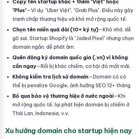
Copy tên startup khác + thêm "Việt" hoặc
"Plus"
—Ví dụ: "Uber Việt", "Grab Plus". Điều này gây
tranh chấp thương hiệu và khó mở rộng quốc tế.
Chọn tên miền quá dài (10+ ký tự)
—Khó nhớ, dễ
gõ sai. Startup Shopify là "Jaded Pixel" nhưng chọn
domain ngắn, dễ phát âm.
Quên đăng ký domain quốc gia (.vn) vì không
cần ngay
—Rồi bị khác chiếm, cơ hội đó mất mãi.
Không kiểm tra lịch sử domain
—Domain cũ có
thể bị penalize Google, ảnh hưởng SEO 12+ tháng.
Bỏ qua bảo vệ thương hiệu ở nước ngoài
—Khi
mở rộng quốc tế, lại phát hiện domain bị chiếm ở
Thái Lan, Indonesia, v.v.
Xu hướng domain cho startup hiện nay