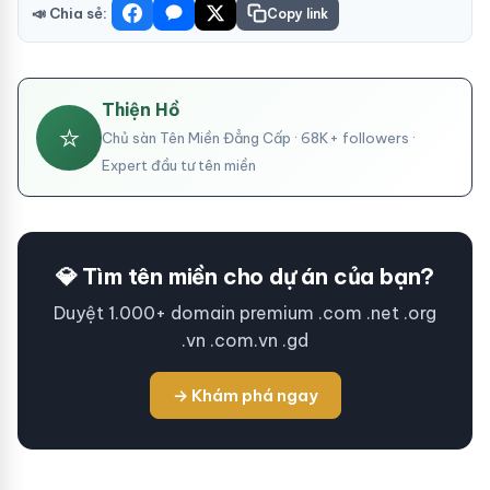
📣 Chia sẻ:
Copy link
Thiện Hồ
⭐
Chủ sàn Tên Miền Đẳng Cấp · 68K+ followers ·
Expert đầu tư tên miền
💎 Tìm tên miền cho dự án của bạn?
Duyệt 1.000+ domain premium .com .net .org
.vn .com.vn .gd
→ Khám phá ngay