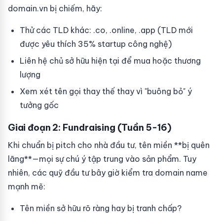
domain.vn bị chiếm, hãy:
Thử các TLD khác: .co, .online, .app (TLD mới
được yêu thích 35% startup công nghệ)
Liên hệ chủ sở hữu hiện tại để mua hoặc thương
lượng
Xem xét tên gọi thay thế thay vì "buông bỏ" ý
tưởng gốc
Giai đoạn 2: Fundraising (Tuần 5-16)
Khi chuẩn bị pitch cho nhà đầu tư, tên miền **bị quên
lãng**—mọi sự chú ý tập trung vào sản phẩm. Tuy
nhiên, các quỹ đầu tư bây giờ kiểm tra domain name
mạnh mẽ:
Tên miền sở hữu rõ ràng hay bị tranh chấp?