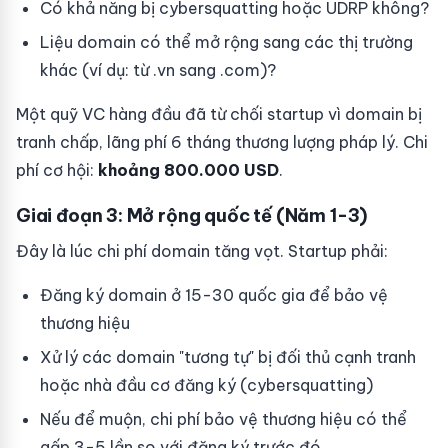
Có khả năng bị cybersquatting hoặc UDRP không?
Liệu domain có thể mở rộng sang các thị trường
khác (ví dụ: từ .vn sang .com)?
Một quỹ VC hàng đầu đã từ chối startup vì domain bị
tranh chấp, lãng phí 6 tháng thương lượng pháp lý. Chi
phí cơ hội:
khoảng 800.000 USD
.
Giai đoạn 3: Mở rộng quốc tế (Năm 1-3)
Đây là lúc chi phí domain tăng vọt. Startup phải:
Đăng ký domain ở 15-30 quốc gia để bảo vệ
thương hiệu
Xử lý các domain "tương tự" bị đối thủ cạnh tranh
hoặc nhà đầu cơ đăng ký (cybersquatting)
Nếu để muộn, chi phí bảo vệ thương hiệu có thể
gấp 3-5 lần so với đăng ký trước đó