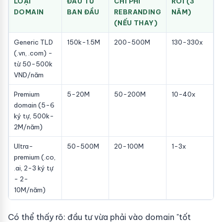
LOẠI
ĐẦU TƯ
CHI PHÍ
ROI (3
DOMAIN
BAN ĐẦU
REBRANDING
NĂM)
(NẾU THAY)
Generic TLD
150k-1.5M
200-500M
130-330x
(.vn, .com) -
từ 50-500k
VND/năm
Premium
5-20M
50-200M
10-40x
domain (5-6
ký tự, 500k-
2M/năm)
Ultra-
50-500M
20-100M
1-3x
premium (.co,
.ai, 2-3 ký tự
- 2-
10M/năm)
Có thể thấy rõ: đầu tư vừa phải vào domain "tốt