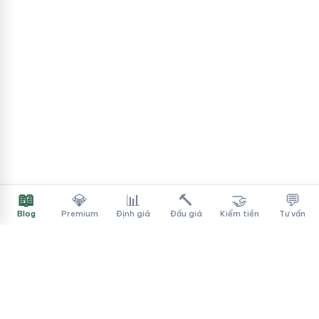
📖
💎
📊
🔨
🤝
💬
Blog
Premium
Định giá
Đấu giá
Kiếm tiền
Tư vấn
Tên Miền Đẳng Cấp
✓