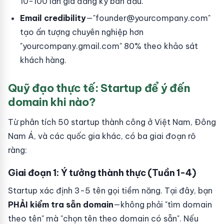
10-100 lần giá đăng ký ban đầu.
Email credibility
—"
founder@yourcompany.com
"
tạo ấn tượng chuyên nghiệp hơn
"yourcompany.gmail.com" 80% theo khảo sát
khách hàng.
Quỹ đạo thực tế: Startup để ý đến
domain khi nào?
Từ phân tích 50 startup thành công ở Việt Nam, Đông
Nam Á, và các quốc gia khác, có ba giai đoạn rõ
ràng:
Giai đoạn 1: Ý tưởng thành thực (Tuần 1-4)
Startup xác định 3-5 tên gọi tiềm năng. Tại đây, bạn
PHẢI kiểm tra sẵn domain
—không phải "tìm domain
theo tên" mà "chọn tên theo domain có sẵn". Nếu