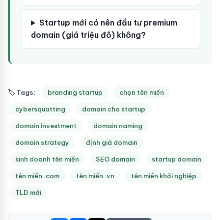
Startup mới có nên đầu tư premium
domain (giá triệu đô) không?
🏷 Tags:
branding startup
chọn tên miền
cybersquatting
domain cho startup
domain investment
domain naming
domain strategy
định giá domain
kinh doanh tên miền
SEO domain
startup domain
tên miền .com
tên miền .vn
tên miền khởi nghiệp
TLD mới