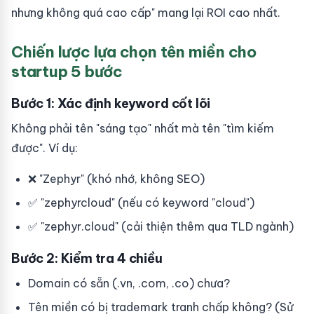
nhưng không quá cao cấp" mang lại ROI cao nhất.
Chiến lược lựa chọn tên miền cho
startup 5 bước
Bước 1: Xác định keyword cốt lõi
Không phải tên "sáng tạo" nhất mà tên "tìm kiếm
được". Ví dụ:
❌ "Zephyr" (khó nhớ, không SEO)
✅ "zephyrcloud" (nếu có keyword "cloud")
✅ "zephyr.cloud" (cải thiện thêm qua TLD ngành)
Bước 2: Kiểm tra 4 chiều
Domain có sẵn (.vn, .com, .co) chưa?
Tên miền có bị trademark tranh chấp không? (Sử