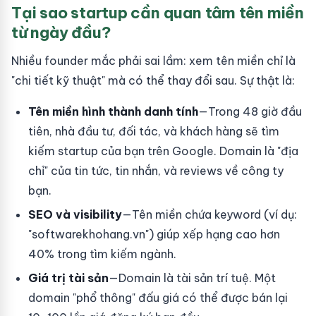
Tại sao startup cần quan tâm tên miền
từ ngày đầu?
Nhiều founder mắc phải sai lầm: xem tên miền chỉ là
"chi tiết kỹ thuật" mà có thể thay đổi sau. Sự thật là:
Tên miền hình thành danh tính
—Trong 48 giờ đầu
tiên, nhà đầu tư, đối tác, và khách hàng sẽ tìm
kiếm startup của bạn trên Google. Domain là "địa
chỉ" của tin tức, tin nhắn, và reviews về công ty
bạn.
SEO và visibility
—Tên miền chứa keyword (ví dụ:
"softwarekhohang.vn") giúp xếp hạng cao hơn
40% trong tìm kiếm ngành.
Giá trị tài sản
—Domain là tài sản trí tuệ. Một
domain "phổ thông" đấu giá có thể được bán lại