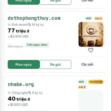
Mua ngay
Ra giá
Chi tiết
dothophongthuy.com
MỚI
SALE
📂 Kinh doanh
🔡 14 ký tự
77
triệu ₫
≈ $2,900 USD
Tiết kiệm 56tr
133 triệu ₫
🤍
Mua ngay
Ra giá
Chi tiết
MỚI
PREMIUM
nhabe.org
SALE
📂 Công nghệ
🔡 5 ký tự
40
triệu ₫
≈ $1,500 USD