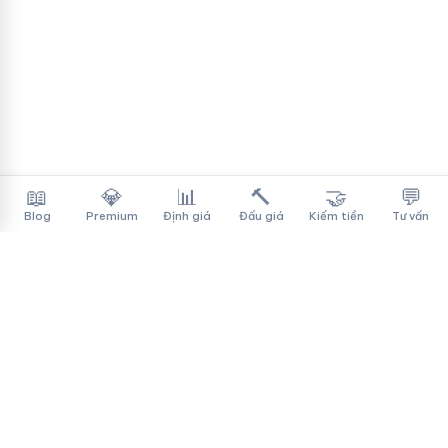
📖
💎
📊
🔨
🤝
💬
Blog
Premium
Định giá
Đấu giá
Kiếm tiền
Tư vấn
Tên Miền Đẳng Cấp
✓
Sàn mua bán tên miền cao cấp cho người Việt
f
▶
♪