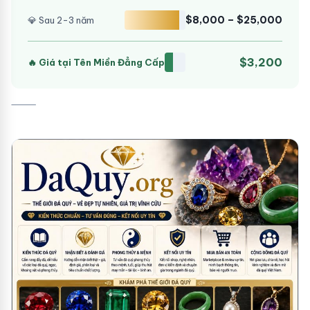
$8,000 – $25,000
💎 Sau 2-3 năm
$3,200
🔥 Giá tại Tên Miền Đẳng Cấp
⸻