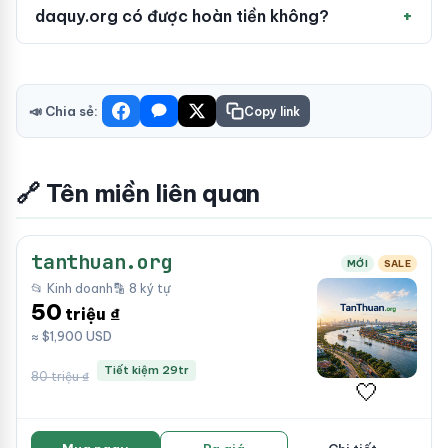
daquy.org có được hoàn tiền không?
📣 Chia sẻ:
Copy link
🔗 Tên miền liên quan
tanthuan.org
MỚI
SALE
📂 Kinh doanh
🔡 8 ký tự
50
triệu ₫
≈ $1,900 USD
Tiết kiệm 29tr
80 triệu ₫
🤍