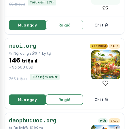
Tiết kiệm 27tr
66 triệu ₫
🤍
Mua ngay
Ra giá
Chi tiết
nuoi.org
PREMIUM
SALE
📂 Nội dung số
🔡 4 ký tự
146
triệu ₫
≈ $5,500 USD
Tiết kiệm 120tr
266 triệu ₫
🤍
Mua ngay
Ra giá
Chi tiết
daophuquoc.org
MỚI
SALE
📂 Du lịch
🔡 10 ký tự