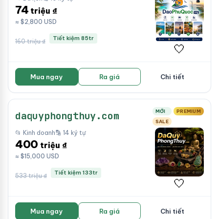
74
triệu ₫
≈ $2,800 USD
Tiết kiệm 85tr
160 triệu ₫
🤍
Mua ngay
Ra giá
Chi tiết
MỚI
PREMIUM
daquyphongthuy.com
SALE
📂 Kinh doanh
🔡 14 ký tự
400
triệu ₫
≈ $15,000 USD
Tiết kiệm 133tr
533 triệu ₫
🤍
Mua ngay
Ra giá
Chi tiết