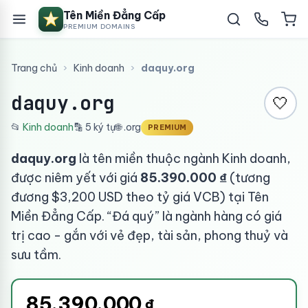
Tên Miền Đẳng Cấp
PREMIUM DOMAINS
Trang chủ
›
Kinh doanh
›
daquy.org
daquy.org
🤍
📂
Kinh doanh
🔡 5 ký tự
🌐 .org
PREMIUM
daquy.org
là tên miền thuộc ngành Kinh doanh,
được niêm yết với giá
85.390.000 ₫
(tương
đương $3,200 USD theo tỷ giá VCB) tại Tên
Miền Đẳng Cấp. “Đá quý” là ngành hàng có giá
trị cao - gắn với vẻ đẹp, tài sản, phong thuỷ và
sưu tầm.
85.390.000
₫