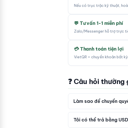
Nếu có trục trặc kỹ thuật, ho
💬 Tư vấn 1-1 miễn phí
Zalo/Messenger hỗ trợ trực tiế
💳 Thanh toán tiện lợi
VietQR + chuyển khoản bất kỳ
❓ Câu hỏi thường
Làm sao để chuyển quy
Tôi có thể trả bằng USD