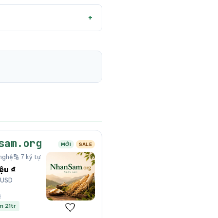
sam.org
MỚI
SALE
nghệ
🔡 7 ký tự
iệu ₫
 USD
₫
🤍
m 21tr