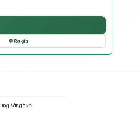
💬 Ra giá
dung sáng tạo.