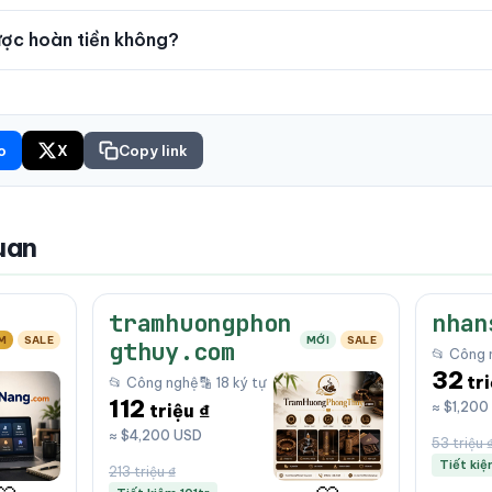
c hoàn tiền không?
o
X
Copy link
uan
tramhuongphon
nhan
M
SALE
MỚI
SALE
gthuy.com
📂 Công 
32
tr
📂 Công nghệ
🔡 18 ký tự
112
≈ $1,200
triệu ₫
≈ $4,200 USD
53 triệu 
Tiết kiệ
213 triệu ₫