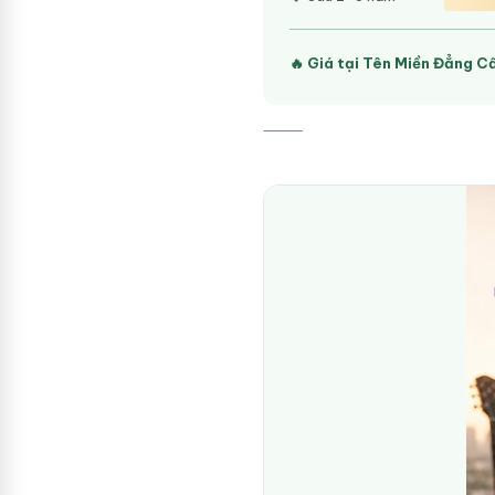
🔥 Giá tại Tên Miền Đẳng C
⸻