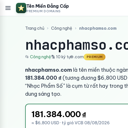
Tên Miền Đẳng Cấp
PREMIUM DOMAINS
Trang chủ
›
Công nghệ
›
nhacphamso.com
nhacphamso.c
📂
Công nghệ
🔡 10 ký tự
🌐 .com
PREMIUM
nhacphamso.com
là tên miền thuộc ngà
181.384.000 ₫
(tương đương $6,800 USD t
“Nhạc Phẩm Số” là cụm từ rất hay trong t
dung sáng tạo.
181.384.000
₫
≈ $6,800 USD · tỷ giá VCB 08/08/2026