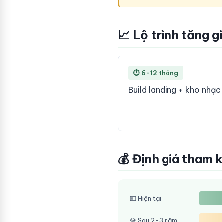
📈 Lộ trình tăng g
⏱ 6-12 tháng
Build landing + kho nhạc
💰 Định giá tham 
💵 Hiện tại
💎 Sau 2-3 năm