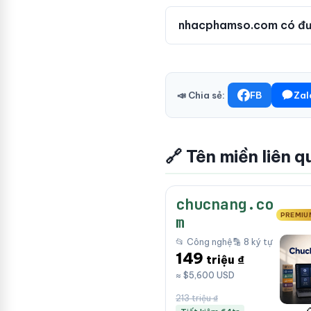
nhacphamso.com có đượ
📣 Chia sẻ:
FB
Zal
🔗 Tên miền liên q
chucnang.co
PREMIU
m
📂 Công nghệ
🔡 8 ký tự
149
triệu ₫
≈ $5,600 USD
213 triệu ₫