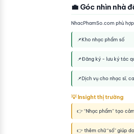
💼 Góc nhìn nhà đ
NhacPhamSo.com phù hợp p
📌
Kho nhạc phẩm số
📌
Đăng ký - lưu ký tác 
📌
Dịch vụ cho nhạc sĩ, ca
💡 Insight thị trường
👉 “Nhạc phẩm” tạo cảm 
👉 thêm chữ “số” giúp d