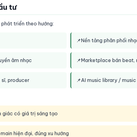
ầu tư
hát triển theo hướng:
📌
Nền tảng phân phối nhạ
quyền âm nhạc
📌
Marketplace bán beat, 
 sĩ, producer
📌
AI music library / music
giác có giá trị sáng tạo
omain hiện đại, đúng xu hướng