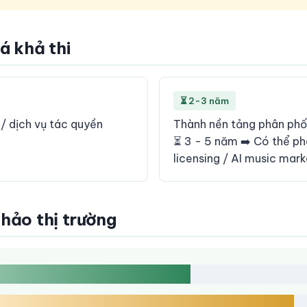
iá khả thi
⏳ 2-3 năm
 / dịch vụ tác quyền
Thành nền tảng phân phố
⏳ 3 - 5 năm ➡️ Có thể ph
licensing / AI music mar
khảo thị trường