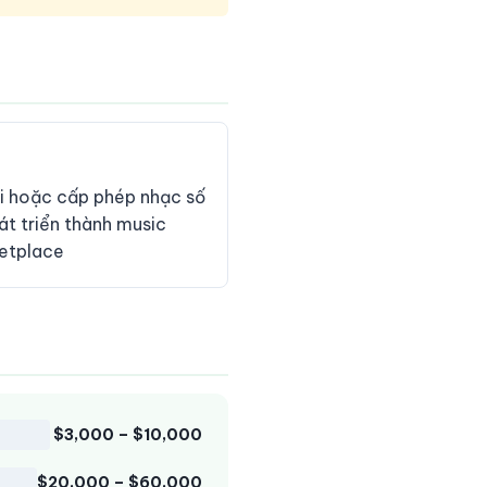
i hoặc cấp phép nhạc số
át triển thành music
ketplace
$3,000 – $10,000
$20,000 – $60,000