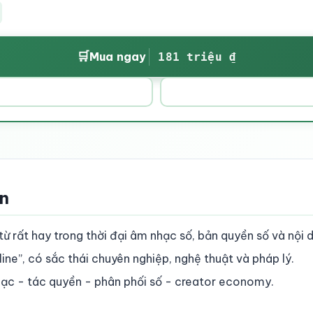
🛒
Mua ngay
181 triệu ₫
ền
ừ rất hay trong thời đại âm nhạc số, bản quyền số và nội 
ine”, có sắc thái chuyên nghiệp, nghệ thuật và pháp lý.
ạc - tác quyền - phân phối số - creator economy.