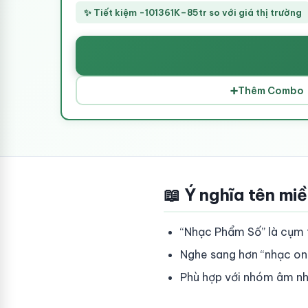
✨ Tiết kiệm -101361K–85tr so với giá thị trường
➕
Thêm Combo
📖 Ý nghĩa tên mi
“Nhạc Phẩm Số” là cụm t
Nghe sang hơn “nhạc onl
Phù hợp với nhóm âm nh