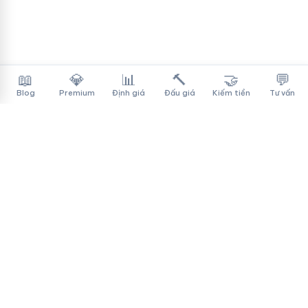
📖
💎
📊
🔨
🤝
💬
Blog
Premium
Định giá
Đấu giá
Kiếm tiền
Tư vấn
Tên Miền Đẳng Cấp
✓
Sàn mua bán tên miền cao cấp cho người Việt
f
▶
♪
Dịch vụ
Tìm tên miền