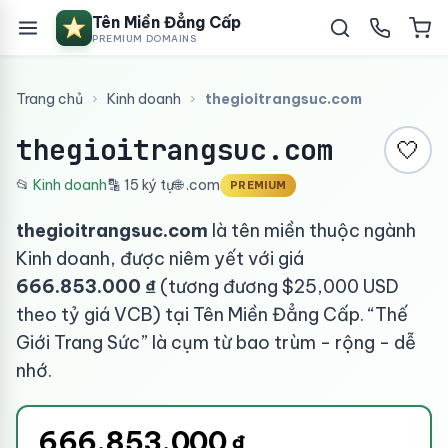
Tên Miền Đẳng Cấp
PREMIUM DOMAINS
Trang chủ
›
Kinh doanh
›
thegioitrangsuc.com
thegioitrangsuc.com
🤍
📂
Kinh doanh
🔡 15 ký tự
🌐 .com
PREMIUM
thegioitrangsuc.com
là tên miền thuộc ngành
Kinh doanh, được niêm yết với giá
666.853.000 ₫
(tương đương $25,000 USD
theo tỷ giá VCB) tại Tên Miền Đẳng Cấp. “Thế
Giới Trang Sức” là cụm từ bao trùm - rộng - dễ
nhớ.
666.853.000
₫