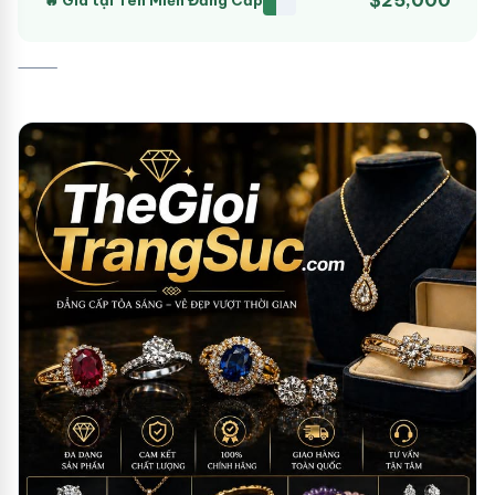
🔥 Giá tại Tên Miền Đẳng Cấp
⸻