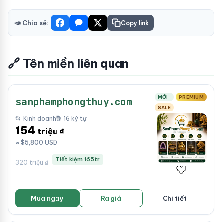
📣 Chia sẻ:
Copy link
🔗 Tên miền liên quan
MỚI
PREMIUM
sanphamphongthuy.com
SALE
📂 Kinh doanh
🔡 16 ký tự
154
triệu ₫
≈ $5,800 USD
Tiết kiệm 165tr
320 triệu ₫
🤍
Mua ngay
Ra giá
Chi tiết