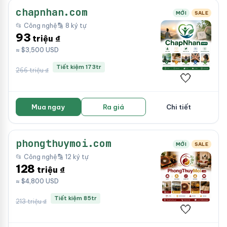
chapnhan.com
MỚI
SALE
📂 Công nghệ
🔡 8 ký tự
93
triệu ₫
≈ $3,500 USD
Tiết kiệm 173tr
266 triệu ₫
🤍
Mua ngay
Ra giá
Chi tiết
phongthuymoi.com
MỚI
SALE
📂 Công nghệ
🔡 12 ký tự
128
triệu ₫
≈ $4,800 USD
Tiết kiệm 85tr
213 triệu ₫
🤍