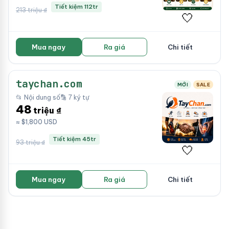
Tiết kiệm 112tr
213 triệu ₫
🤍
Mua ngay
Ra giá
Chi tiết
taychan.com
MỚI
SALE
📂 Nội dung số
🔡 7 ký tự
48
triệu ₫
≈ $1,800 USD
Tiết kiệm 45tr
93 triệu ₫
🤍
Mua ngay
Ra giá
Chi tiết