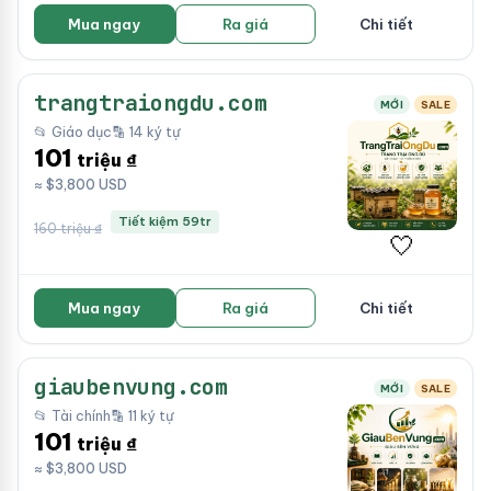
Mua ngay
Ra giá
Chi tiết
trangtraiongdu.com
MỚI
SALE
📂 Giáo dục
🔡 14 ký tự
101
triệu ₫
≈ $3,800 USD
Tiết kiệm 59tr
160 triệu ₫
🤍
Mua ngay
Ra giá
Chi tiết
giaubenvung.com
MỚI
SALE
📂 Tài chính
🔡 11 ký tự
101
triệu ₫
≈ $3,800 USD