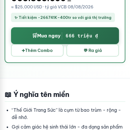
≈ $25,000 USD · tỷ giá VCB 08/08/2026
✨ Tiết kiệm -266741K–400tr so với giá thị trường
🛒
Mua ngay
666 triệu ₫
➕
Thêm Combo
💬 Ra giá
📖 Ý nghĩa tên miền
“Thế Giới Trang Sức” là cụm từ bao trùm - rộng -
dễ nhớ.
Gợi cảm giác hệ sinh thái lớn - đa dạng sản phẩm