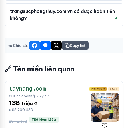
trangsucphongthuy.com.vn có được hoàn tiền
không?
📣 Chia sẻ:
Copy link
🔗 Tên miền liên quan
layhang.com
PREMIUM
SALE
📂 Kinh doanh
🔡 7 ký tự
138
triệu ₫
≈ $5,200 USD
Tiết kiệm 128tr
267 triệu ₫
🤍