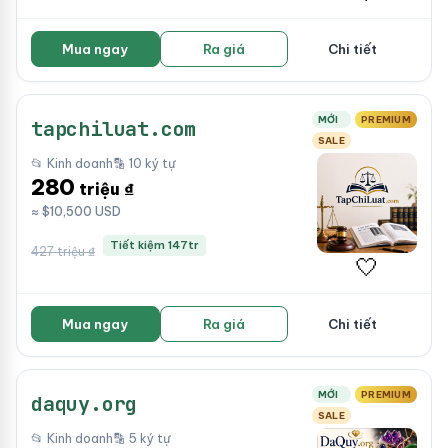
Mua ngay
Ra giá
Chi tiết
MỚI
PREMIUM
tapchiluat.com
SALE
📂 Kinh doanh
🔡 10 ký tự
280
triệu ₫
≈ $10,500 USD
Tiết kiệm 147tr
427 triệu ₫
🤍
Mua ngay
Ra giá
Chi tiết
MỚI
PREMIUM
daquy.org
SALE
📂 Kinh doanh
🔡 5 ký tự