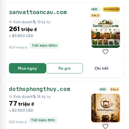
MỚI
PREMIUM
sanvattoancau.com
SALE
📂 Kinh doanh
🔡 13 ký tự
261
triệu ₫
≈ $9,800 USD
Tiết kiệm 166tr
427 triệu ₫
🤍
Mua ngay
Ra giá
Chi tiết
dothophongthuy.com
MỚI
SALE
📂 Kinh doanh
🔡 14 ký tự
77
triệu ₫
≈ $2,900 USD
Tiết kiệm 56tr
133 triệu ₫
🤍