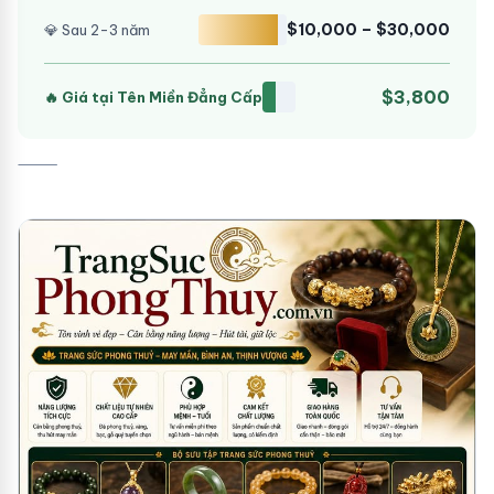
$10,000 – $30,000
💎 Sau 2-3 năm
$3,800
🔥 Giá tại Tên Miền Đẳng Cấp
⸻