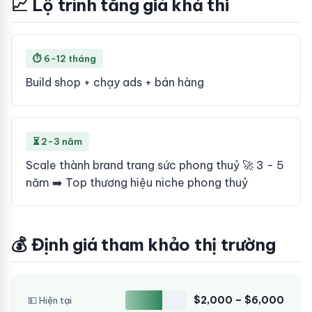
📈 Lộ trình tăng giá khả thi
⏱ 6-12 tháng
Build shop + chạy ads + bán hàng
⏳ 2-3 năm
Scale thành brand trang sức phong thuỷ 🚀 3 - 5
năm ➡️ Top thương hiệu niche phong thuỷ
💰 Định giá tham khảo thị trường
$2,000 – $6,000
💵 Hiện tại