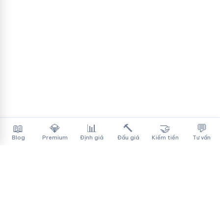
📖
💎
📊
🔨
🤝
💬
Blog
Premium
Định giá
Đấu giá
Kiếm tiền
Tư vấn
Tên Miền Đẳng Cấp
✓
Sàn mua bán tên miền cao cấp cho người Việt