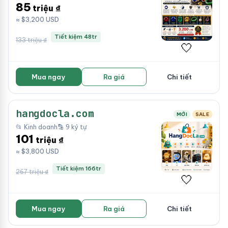
85
triệu ₫
≈ $3,200 USD
Tiết kiệm 48tr
133 triệu ₫
🤍
Mua ngay
Ra giá
Chi tiết
hangdocla.com
MỚI
SALE
📂 Kinh doanh
🔡 9 ký tự
101
triệu ₫
≈ $3,800 USD
Tiết kiệm 166tr
267 triệu ₫
🤍
Mua ngay
Ra giá
Chi tiết