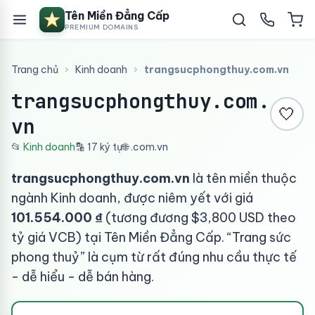
Tên Miền Đẳng Cấp
PREMIUM DOMAINS
Trang chủ
›
Kinh doanh
›
trangsucphongthuy.com.vn
trangsucphongthuy.com.
🤍
vn
📂
Kinh doanh
🔡 17 ký tự
🌐 .com.vn
trangsucphongthuy.com.vn
là tên miền thuộc
ngành Kinh doanh, được niêm yết với giá
101.554.000 ₫
(tương đương $3,800 USD theo
tỷ giá VCB) tại Tên Miền Đẳng Cấp. “Trang sức
phong thuỷ” là cụm từ rất đúng nhu cầu thực tế
- dễ hiểu - dễ bán hàng.