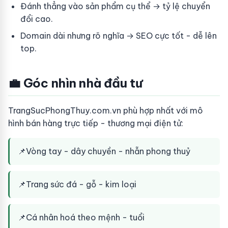
Đánh thẳng vào sản phẩm cụ thể → tỷ lệ chuyển
đổi cao.
Domain dài nhưng rõ nghĩa → SEO cực tốt - dễ lên
top.
💼 Góc nhìn nhà đầu tư
TrangSucPhongThuy.com.vn phù hợp nhất với mô
hình bán hàng trực tiếp - thương mại điện tử:
📌
Vòng tay - dây chuyền - nhẫn phong thuỷ
📌
Trang sức đá - gỗ - kim loại
📌
Cá nhân hoá theo mệnh - tuổi