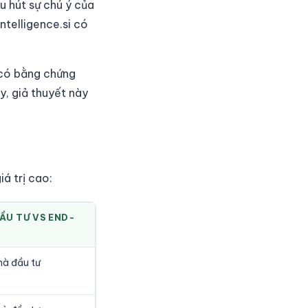
u hút sự chú ý của
ntelligence.si có
 có bằng chứng
y, giả thuyết này
iá trị cao:
ẦU TƯ VS END-
à đầu tư