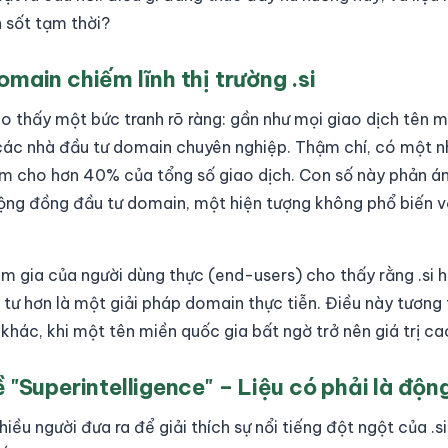
n sốt tạm thời?
main chiếm lĩnh thị trường .si
ho thấy một bức tranh rõ ràng: gần như mọi giao dịch tên m
các nhà đầu tư domain chuyên nghiệp. Thậm chí, có một n
ệm cho hơn 40% của tổng số giao dịch. Con số này phản á
ộng đồng đầu tư domain, một hiện tượng không phổ biến 
am gia của người dùng thực (end-users) cho thấy rằng .si 
 tư hơn là một giải pháp domain thực tiễn. Điều này tương 
khác, khi một tên miền quốc gia bất ngờ trở nên giá trị ca
 "Superintelligence" – Liệu có phải là độn
iều người đưa ra để giải thích sự nổi tiếng đột ngột của .si