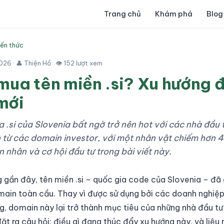
Trang chủ
Khám phá
Blog
iến thức
026
· 👤 Thiện Hồ · 👁 152 lượt xem
mua tên miền .si? Xu hướng đ
mới
a .si của Slovenia bất ngờ trở nên hot với các nhà đầu
n từ các domain investor, với một nhân vật chiếm hơn 
nhân và cơ hội đầu tư trong bài viết này.
 gần đây, tên miền .si – quốc gia code của Slovenia – đã 
omain toàn cầu. Thay vì được sử dụng bởi các doanh nghiệ
g, domain này lại trở thành mục tiêu của những nhà đầu t
ặt ra câu hỏi: điều gì đang thúc đẩy xu hướng này, và liệu