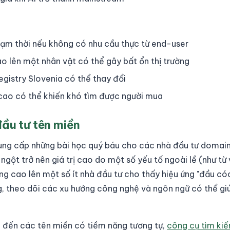
 tạm thời nếu không có nhu cầu thực từ end-user
ao lên một nhân vật có thể gây bất ổn thị trường
egistry Slovenia có thể thay đổi
cao có thể khiến khó tìm được người mua
đầu tư tên miền
 cung cấp những bài học quý báu cho các nhà đầu tư domain
gột trở nên giá trị cao do một số yếu tố ngoài lề (như từ v
ung cao lên một số ít nhà đầu tư cho thấy hiệu ứng "đầu cóc
, theo dõi các xu hướng công nghệ và ngôn ngữ có thể gi
 đến các tên miền có tiềm năng tương tự,
công cụ tìm ki