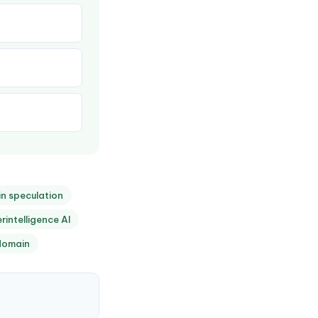
n speculation
rintelligence AI
 domain