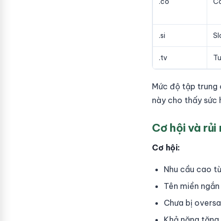
.co
C
.si
Sl
.tv
Tu
Mức độ tập trung 
này cho thấy sức 
Cơ hội và rủi
Cơ hội:
Nhu cầu cao từ
Tên miền ngắn 
Chưa bị oversa
Khả năng tăng 