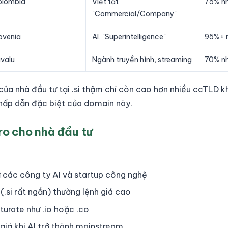
olombia
Viết tắt
75% nh
"Commercial/Company"
ovenia
AI, "Superintelligence"
95%+ n
valu
Ngành truyền hình, streaming
70% nh
của nhà đầu tư tại .si thậm chí còn cao hơn nhiều ccTLD kh
hấp dẫn đặc biệt của domain này.
 ro cho nhà đầu tư
 các công ty AI và startup công nghệ
(.si rất ngắn) thường lệnh giá cao
turate như .io hoặc .co
giá khi AI trở thành mainstream