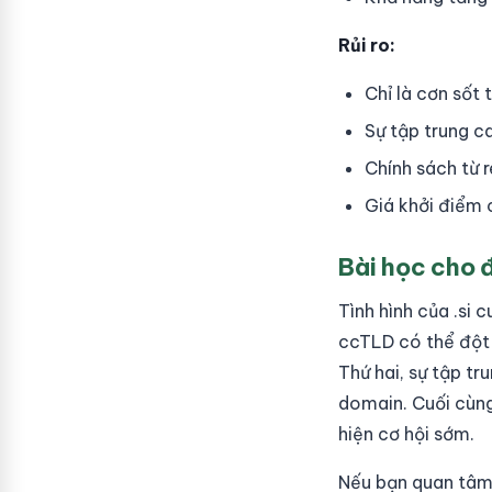
Rủi ro:
Chỉ là cơn sốt
Sự tập trung c
Chính sách từ r
Giá khởi điểm 
Bài học cho 
Tình hình của .si
ccTLD có thể đột n
Thứ hai, sự tập tr
domain. Cuối cùng
hiện cơ hội sớm.
Nếu bạn quan tâm