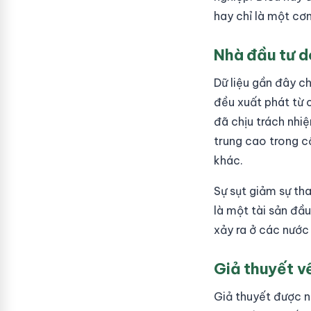
hay chỉ là một cơ
Nhà đầu tư do
Dữ liệu gần đây c
đều xuất phát từ 
đã chịu trách nhi
trung cao trong c
khác.
Sự sụt giảm sự th
là một tài sản đầu
xảy ra ở các nước 
Giả thuyết về
Giả thuyết được nh