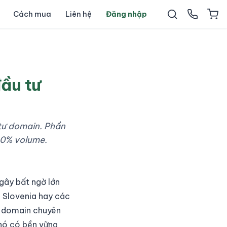
Cách mua
Liên hệ
Đăng nhập
ầu tư
 tư domain. Phần
40% volume.
gây bất ngờ lớn
p Slovenia hay các
ư domain chuyên
 nó có bền vững