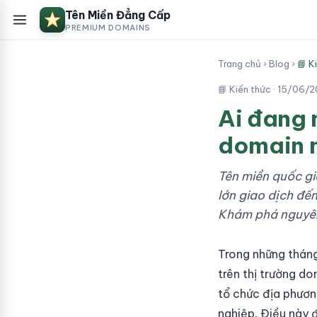
Tên Miền Đẳng Cấp
PREMIUM DOMAINS
Trang chủ
›
Blog
›
📘 K
📘 Kiến thức ·
15/06/2
Ai đang 
domain 
Tên miền quốc gi
lớn giao dịch đế
Khám phá nguyên 
Trong những tháng
trên thị trường d
tổ chức địa phươn
nghiệp. Điều này đ