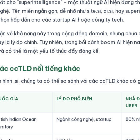
ắt cho "superintelligence" – một thuật ngữ AI hiện đang th
ệ. Tên miền ngắn gọn, dễ nhớ như site.si, ai.si, hay superi
 chọn hấp dẫn cho các startup AI hoặc công ty tech.
uận về khả năng này trong cộng đồng domain, nhưng chưa
 là lý do chính. Tuy nhiên, trong bối cảnh boom AI hiện na
và có thể là một yếu tố thúc đẩy đáng kể.
các ccTLD nổi tiếng khác
h hình .si, chúng ta có thể so sánh với các ccTLD khác có g
UỐC GIA
LÝ DO PHỔ BIẾN
NHÀ Đ
USER
itish Indian Ocean
Ngành công nghệ, startup
80% nh
rritory