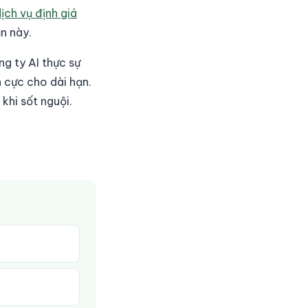
ịch vụ định giá
n này.
ng ty AI thực sự
h cực cho dài hạn.
khi sốt nguội.