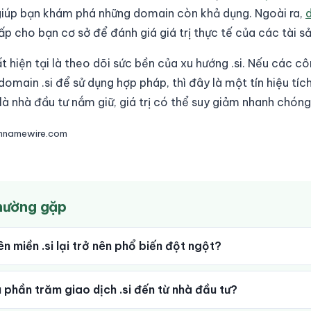
giúp bạn khám phá những domain còn khả dụng. Ngoài ra,
d
p cho bạn cơ sở để đánh giá giá trị thực tế của các tài sả
 hiện tại là theo dõi sức bền của xu hướng .si. Nếu các cô
main .si để sử dụng hợp pháp, thì đây là một tín hiệu tíc
 là nhà đầu tư nắm giữ, giá trị có thể suy giảm nhanh chóng 
innamewire.com
thường gặp
ên miền .si lại trở nên phổ biến đột ngột?
 phần trăm giao dịch .si đến từ nhà đầu tư?