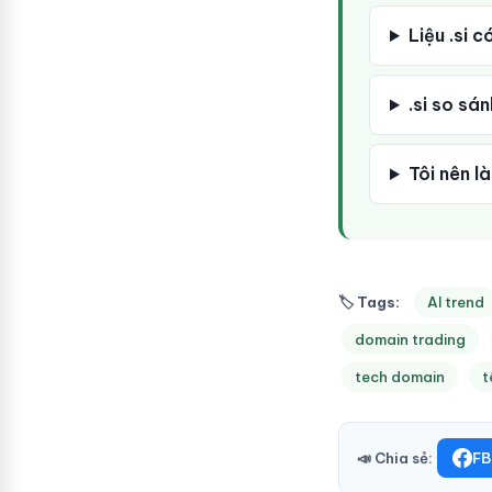
Liệu .si 
.si so sá
Tôi nên l
🏷 Tags:
AI trend
domain trading
tech domain
t
📣 Chia sẻ:
FB