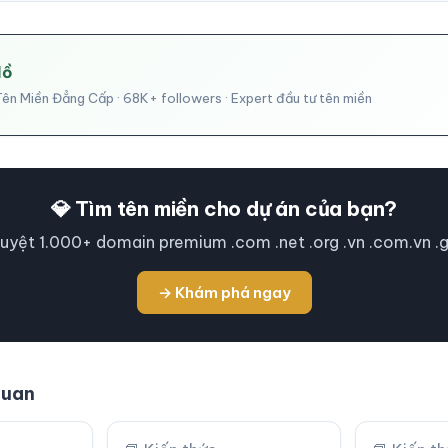
Hồ
ên Miền Đẳng Cấp · 68K+ followers · Expert đầu tư tên miền
💎 Tìm tên miền cho dự án của bạn?
uyệt 1.000+ domain premium .com .net .org .vn .com.vn .
→ Khám phá ngay
 quan