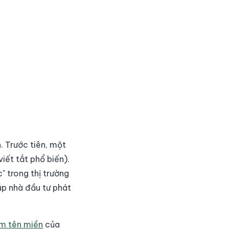
. Trước tiên, một
iết tắt phổ biến).
" trong thị trường
úp nhà đầu tư phát
ếm tên miền
của