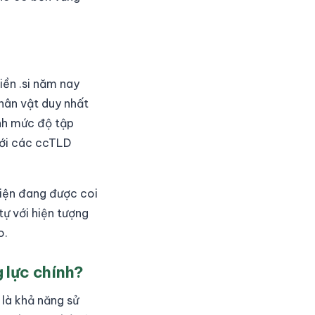
iền .si năm nay
hân vật duy nhất
nh mức độ tập
với các ccTLD
hiện đang được coi
tự với hiện tượng
o.
g lực chính?
 là khả năng sử