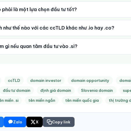
có phải là một lựa chọn đầu tư tốt?
nh như thế nào với các ccTLD khác như .io hay .co?
àm gì nếu quan tâm đầu tư vào .si?
ccTLD
domain investor
domain opportunity
domai
đầu tư domain
định giá domain
Slovenia domain
supe
ên miền .si
tên miền ngắn
tên miền quốc gia
thị trường
Zalo
X
Copy link