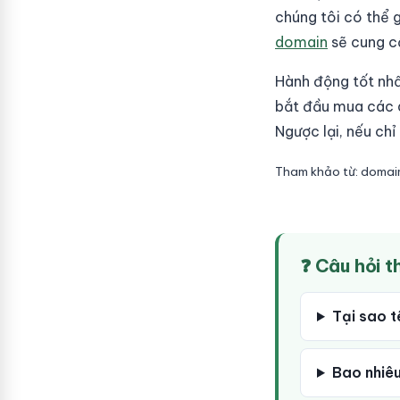
chúng tôi có thể 
domain
sẽ cung cấ
Hành động tốt nhất
bắt đầu mua các do
Ngược lại, nếu chỉ
Tham khảo từ: doma
❓ Câu hỏi 
Tại sao t
Bao nhiêu