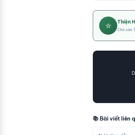
Thiện 
⭐
Chủ sàn T
D
📚 Bài viết liên