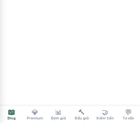
📖
💎
📊
🔨
🤝
💬
Blog
Premium
Định giá
Đấu giá
Kiếm tiền
Tư vấn