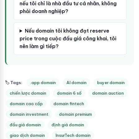
nếu tôi chỉ là nhà đầu tư cá nhân, không
phải doanh nghiệp?
Nếu domain tôi không đạt reserve
price trong cuộc đấu giá công khai, tôi
nên làm gì tiếp?
🏷 Tags:
.app domain
AI domain
buyer domain
chiến lược domain
domain 6 số
domain auction
domain cao cấp
domain fintech
domain investment
domain premium
đấu giá domain
định giá domain
giao dịch domain
InsurTech domain