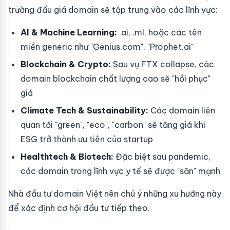
trường đấu giá domain sẽ tập trung vào các lĩnh vực:
AI & Machine Learning:
.ai, .ml, hoặc các tên
miền generic như "Genius.com", "Prophet.ai"
Blockchain & Crypto:
Sau vụ FTX collapse, các
domain blockchain chất lượng cao sẽ "hồi phục"
giá
Climate Tech & Sustainability:
Các domain liên
quan tới "green", "eco", "carbon" sẽ tăng giá khi
ESG trở thành ưu tiên của startup
Healthtech & Biotech:
Đặc biệt sau pandemic,
các domain trong lĩnh vực y tế sẽ được "săn" mạnh
Nhà đầu tư domain Việt nên chú ý những xu hướng này
để xác định cơ hội đầu tư tiếp theo.