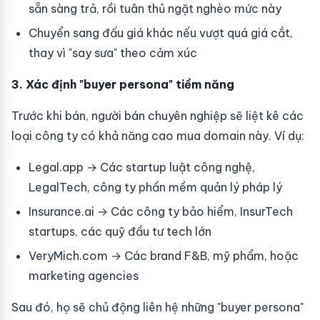
sẵn sàng trả, rồi tuân thủ ngặt nghèo mức này
Chuyển sang đấu giá khác nếu vượt quá giá cắt,
thay vì "say sưa" theo cảm xúc
3. Xác định "buyer persona" tiềm năng
Trước khi bán, người bán chuyên nghiệp sẽ liệt kê các
loại công ty có khả năng cao mua domain này. Ví dụ:
Legal.app → Các startup luật công nghệ,
LegalTech, công ty phần mềm quản lý pháp lý
Insurance.ai → Các công ty bảo hiểm, InsurTech
startups, các quỹ đầu tư tech lớn
VeryMich.com → Các brand F&B, mỹ phẩm, hoặc
marketing agencies
Sau đó, họ sẽ chủ động liên hệ những "buyer persona"