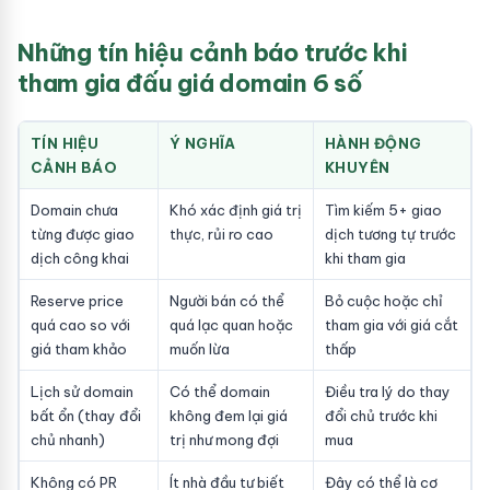
Những tín hiệu cảnh báo trước khi
tham gia đấu giá domain 6 số
TÍN HIỆU
Ý NGHĨA
HÀNH ĐỘNG
CẢNH BÁO
KHUYÊN
Domain chưa
Khó xác định giá trị
Tìm kiếm 5+ giao
từng được giao
thực, rủi ro cao
dịch tương tự trước
dịch công khai
khi tham gia
Reserve price
Người bán có thể
Bỏ cuộc hoặc chỉ
quá cao so với
quá lạc quan hoặc
tham gia với giá cắt
giá tham khảo
muốn lừa
thấp
Lịch sử domain
Có thể domain
Điều tra lý do thay
bất ổn (thay đổi
không đem lại giá
đổi chủ trước khi
chủ nhanh)
trị như mong đợi
mua
Không có PR
Ít nhà đầu tư biết
Đây có thể là cơ