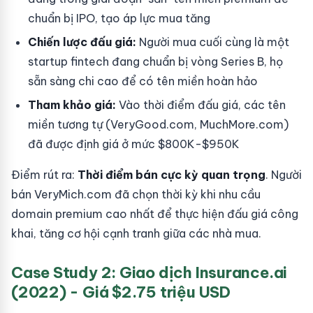
chuẩn bị IPO, tạo áp lực mua tăng
Chiến lược đấu giá:
Người mua cuối cùng là một
startup fintech đang chuẩn bị vòng Series B, họ
sẵn sàng chi cao để có tên miền hoàn hảo
Tham khảo giá:
Vào thời điểm đấu giá, các tên
miền tương tự (VeryGood.com, MuchMore.com)
đã được định giá ở mức $800K-$950K
Điểm rút ra:
Thời điểm bán cực kỳ quan trọng
. Người
bán VeryMich.com đã chọn thời kỳ khi nhu cầu
domain premium cao nhất để thực hiện đấu giá công
khai, tăng cơ hội cạnh tranh giữa các nhà mua.
Case Study 2: Giao dịch Insurance.ai
(2022) - Giá $2.75 triệu USD