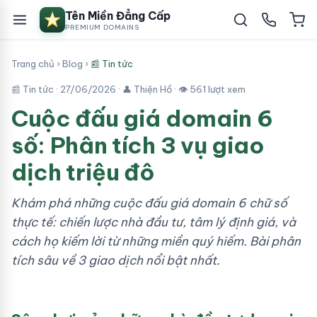
Tên Miền Đẳng Cấp
PREMIUM DOMAINS
Trang chủ
›
Blog
›
📰 Tin tức
📰 Tin tức ·
27/06/2026
· 👤 Thiện Hồ · 👁 561 lượt xem
Cuộc đấu giá domain 6
số: Phân tích 3 vụ giao
dịch triệu đô
Khám phá những cuộc đấu giá domain 6 chữ số
thực tế: chiến lược nhà đầu tư, tâm lý định giá, và
cách họ kiếm lời từ những miền quý hiếm. Bài phân
tích sâu về 3 giao dịch nổi bật nhất.