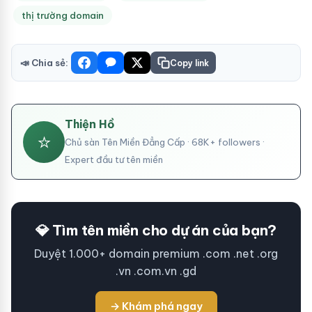
thị trường domain
📣 Chia sẻ:
Copy link
Thiện Hồ
⭐
Chủ sàn Tên Miền Đẳng Cấp · 68K+ followers ·
Expert đầu tư tên miền
💎 Tìm tên miền cho dự án của bạn?
Duyệt 1.000+ domain premium .com .net .org
.vn .com.vn .gd
→ Khám phá ngay