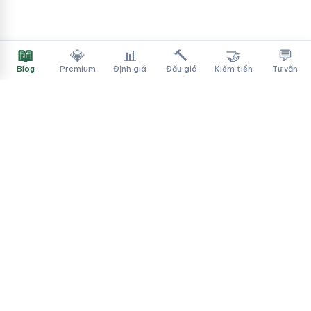
📖
💎
📊
🔨
🤝
💬
Blog
Premium
Định giá
Đấu giá
Kiếm tiền
Tư vấn
Tên Miền Đẳng Cấp
✓
Sàn mua bán tên miền cao cấp cho người Việt
f
▶
♪
Dịch vụ
Tìm tên miền
Theo ngành
Cách mua