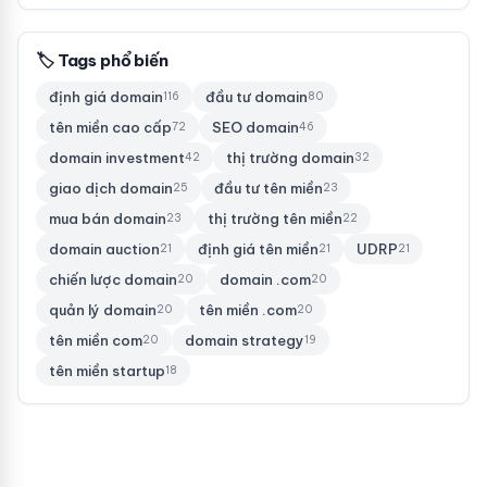
🏷 Tags phổ biến
định giá domain
đầu tư domain
116
80
tên miền cao cấp
SEO domain
72
46
domain investment
thị trường domain
42
32
giao dịch domain
đầu tư tên miền
25
23
mua bán domain
thị trường tên miền
23
22
domain auction
định giá tên miền
UDRP
21
21
21
chiến lược domain
domain .com
20
20
quản lý domain
tên miền .com
20
20
tên miền com
domain strategy
20
19
tên miền startup
18