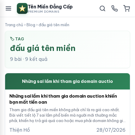
Tên Miền Đẳng Cấp
PREMIUM DOMAINS
Trang chủ
›
Blog
›
đấu giá tên miền
🏷 TAG
đấu giá tên miền
9 bài · 9 kết quả
Những sai lầm khi tham gia domain auctio
Những sai lầm khi tham gia domain auction khiến
bạn mất tiền oan
Tham gia đấu giá tên miền không phải chỉ là ra giá cao nhất.
Bài viết tiết lộ 7 sai lầm phổ biến mà người mới thường mắc
phải, khiến họ trả giá quá cao hoặc mua phải domain không giá
trị. Đọc để bảo vệ vốn đầu tư của bạn.
Thiện Hồ
28/07/2026