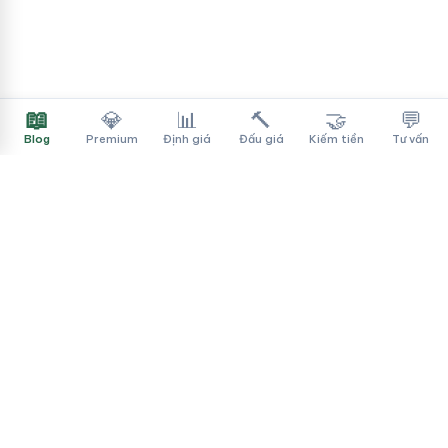
📖
💎
📊
🔨
🤝
💬
Blog
Premium
Định giá
Đấu giá
Kiếm tiền
Tư vấn
Tên Miền Đẳng Cấp
✓
Sàn mua bán tên miền cao cấp cho người Việt
f
▶
♪
Dịch vụ
Tìm tên miền