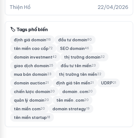
premium trên thị trường quốc tế.
Thiện Hồ
22/04/2026
🏷 Tags phổ biến
định giá domain
đầu tư domain
116
80
tên miền cao cấp
SEO domain
72
46
domain investment
thị trường domain
42
32
giao dịch domain
đầu tư tên miền
25
23
mua bán domain
thị trường tên miền
23
22
domain auction
định giá tên miền
UDRP
21
21
21
chiến lược domain
domain .com
20
20
quản lý domain
tên miền .com
20
20
tên miền com
domain strategy
20
19
tên miền startup
18