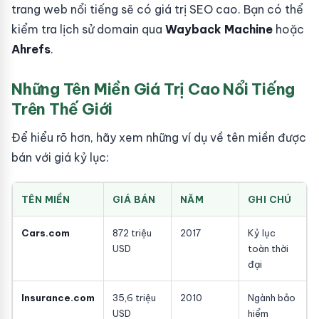
trang web nổi tiếng sẽ có giá trị SEO cao. Bạn có thể
kiểm tra lịch sử domain qua
Wayback Machine
hoặc
Ahrefs
.
Những Tên Miền Giá Trị Cao Nổi Tiếng
Trên Thế Giới
Để hiểu rõ hơn, hãy xem những ví dụ về tên miền được
bán với giá kỷ lục:
TÊN MIỀN
GIÁ BÁN
NĂM
GHI CHÚ
Cars.com
872 triệu
2017
Kỷ lục
USD
toàn thời
đại
Insurance.com
35,6 triệu
2010
Ngành bảo
USD
hiểm