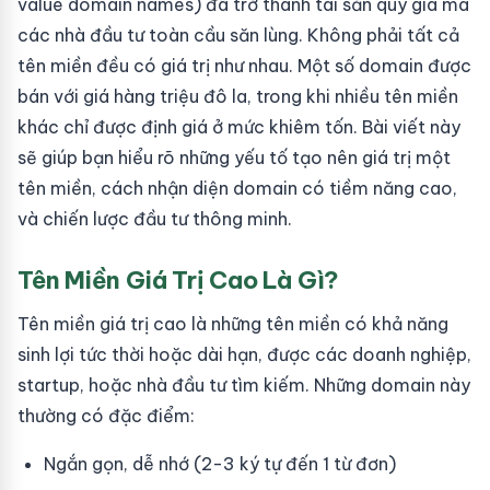
value domain names) đã trở thành tài sản quý giá mà
các nhà đầu tư toàn cầu săn lùng. Không phải tất cả
tên miền đều có giá trị như nhau. Một số domain được
bán với giá hàng triệu đô la, trong khi nhiều tên miền
khác chỉ được định giá ở mức khiêm tốn. Bài viết này
sẽ giúp bạn hiểu rõ những yếu tố tạo nên giá trị một
tên miền, cách nhận diện domain có tiềm năng cao,
và chiến lược đầu tư thông minh.
Tên Miền Giá Trị Cao Là Gì?
Tên miền giá trị cao là những tên miền có khả năng
sinh lợi tức thời hoặc dài hạn, được các doanh nghiệp,
startup, hoặc nhà đầu tư tìm kiếm. Những domain này
thường có đặc điểm:
Ngắn gọn, dễ nhớ (2-3 ký tự đến 1 từ đơn)