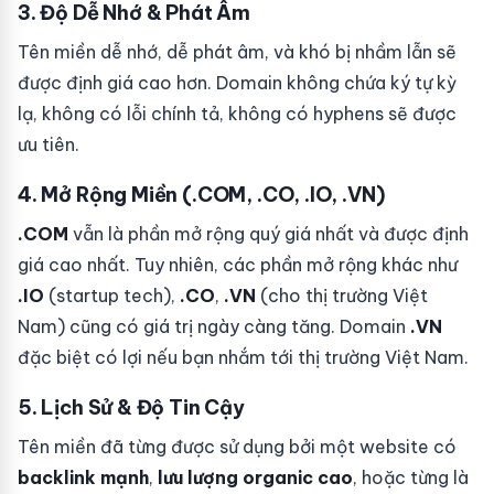
3. Độ Dễ Nhớ & Phát Âm
Tên miền dễ nhớ, dễ phát âm, và khó bị nhầm lẫn sẽ
được định giá cao hơn. Domain không chứa ký tự kỳ
lạ, không có lỗi chính tả, không có hyphens sẽ được
ưu tiên.
4. Mở Rộng Miền (.COM, .CO, .IO, .VN)
.COM
vẫn là phần mở rộng quý giá nhất và được định
giá cao nhất. Tuy nhiên, các phần mở rộng khác như
.IO
(startup tech),
.CO
,
.VN
(cho thị trường Việt
Nam) cũng có giá trị ngày càng tăng. Domain
.VN
đặc biệt có lợi nếu bạn nhắm tới thị trường Việt Nam.
5. Lịch Sử & Độ Tin Cậy
Tên miền đã từng được sử dụng bởi một website có
backlink mạnh
,
lưu lượng organic cao
, hoặc từng là