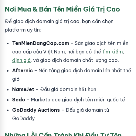
Nơi Mua & Bán Tên Miền Giá Trị Cao
Để giao dịch domain giá trị cao, bạn cần chọn
platform uy tín:
TenMienDangCap.com
– Sàn giao dịch tên miền
cao cấp của Việt Nam, nơi bạn có thể
tìm kiếm
,
định giá
, và giao dịch domain chất lượng cao.
Afternic
– Nền tảng giao dịch domain lớn nhất thế
giới
NameJet
– Đấu giá domain hết hạn
Sedo
– Marketplace giao dịch tên miền quốc tế
GoDaddy Auctions
– Đấu giá domain từ
GoDaddy
Những Lỗi Cần Tránh Khi Đầu Tư Tên