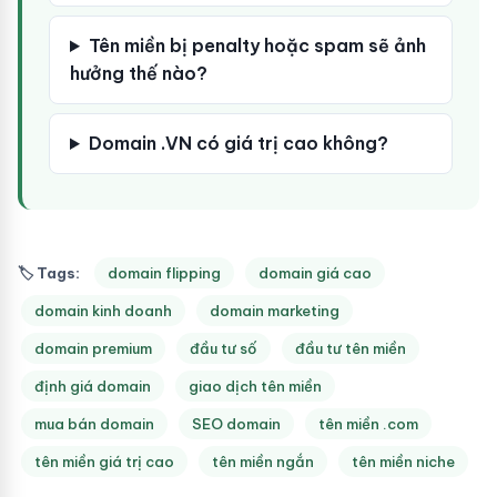
Tên miền bị penalty hoặc spam sẽ ảnh
hưởng thế nào?
Domain .VN có giá trị cao không?
🏷 Tags:
domain flipping
domain giá cao
domain kinh doanh
domain marketing
domain premium
đầu tư số
đầu tư tên miền
định giá domain
giao dịch tên miền
mua bán domain
SEO domain
tên miền .com
tên miền giá trị cao
tên miền ngắn
tên miền niche