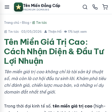
Tên Miền Đẳng Cấp
PREMIUM DOMAINS
Trang chủ
›
Blog
›
📰 Tin tức
📰 Tin tức ·
03/05/2026
· 👤 Thiện Hồ · 👁 176 lượt xem
Tên Miền Giá Trị Cao:
Cách Nhận Diện & Đầu Tư
Lợi Nhuận
Tên miền giá trị cao không chỉ là tài sản kỹ thuật
số, mà còn là cơ hội đầu tư sinh lời. Khám phá tiêu
chí đánh giá, chiến lược mua bán, và những ví dụ
domain đắt nhất thế giới.
Trong thời đại kinh tế số,
tên miền giá trị cao
(high-