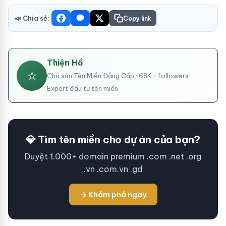
📣 Chia sẻ:
Copy link
Thiện Hồ
⭐
Chủ sàn Tên Miền Đẳng Cấp · 68K+ followers ·
Expert đầu tư tên miền
💎 Tìm tên miền cho dự án của bạn?
Duyệt 1.000+ domain premium .com .net .org
.vn .com.vn .gd
→ Khám phá ngay