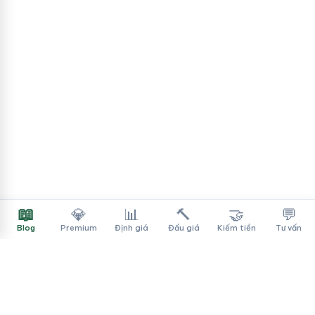
📖
💎
📊
🔨
🤝
💬
Blog
Premium
Định giá
Đấu giá
Kiếm tiền
Tư vấn
Tên Miền Đẳng Cấp
✓