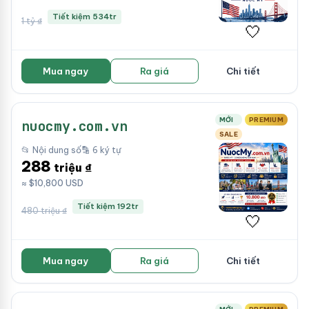
Tiết kiệm 534tr
1 tỷ ₫
🤍
Mua ngay
Ra giá
Chi tiết
MỚI
PREMIUM
nuocmy.com.vn
SALE
📂 Nội dung số
🔡 6 ký tự
288
triệu ₫
≈ $10,800 USD
Tiết kiệm 192tr
480 triệu ₫
🤍
Mua ngay
Ra giá
Chi tiết