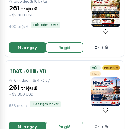
📂 Giáo dục
🔡 16 ký tự
261
triệu ₫
≈ $9,800 USD
Tiết kiệm 139tr
400 triệu ₫
🤍
Mua ngay
Ra giá
Chi tiết
MỚI
PREMIUM
nhat.com.vn
SALE
📂 Kinh doanh
🔡 4 ký tự
261
triệu ₫
≈ $9,800 USD
Tiết kiệm 272tr
533 triệu ₫
🤍
Mua ngay
Ra giá
Chi tiết