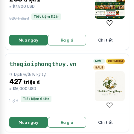
≈ $7,800 USD
Tiết kiệm 112tr
320 triệu ₫
🤍
Mua ngay
Ra giá
Chi tiết
MỚI
PREMIUM
thegioiphongthuy.vn
SALE
📂 Dịch vụ
🔡 16 ký tự
427
triệu ₫
≈ $16,000 USD
Tiết kiệm 641tr
1 tỷ ₫
🤍
Mua ngay
Ra giá
Chi tiết