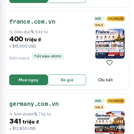
MỚI
PREMIUM
france.com.vn
SALE
📂 Giáo dục
🔡 6 ký tự
400
triệu ₫
≈ $15,000 USD
Tiết kiệm 400tr
800 triệu ₫
🤍
Mua ngay
Ra giá
Chi tiết
MỚI
PREMIUM
germany.com.vn
SALE
📂 Kinh doanh
🔡 7 ký tự
341
triệu ₫
≈ $12,800 USD