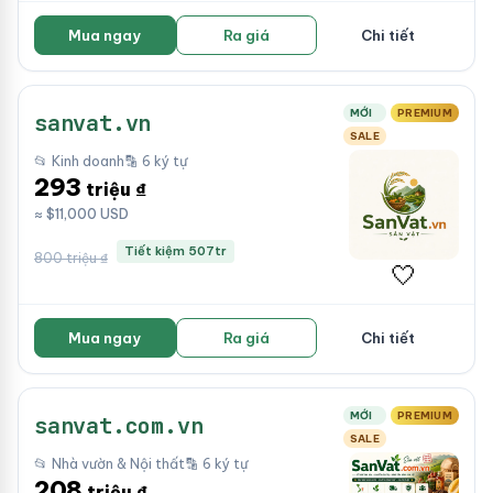
Mua ngay
Ra giá
Chi tiết
MỚI
PREMIUM
sanvat.vn
SALE
📂 Kinh doanh
🔡 6 ký tự
293
triệu ₫
≈ $11,000 USD
Tiết kiệm 507tr
800 triệu ₫
🤍
Mua ngay
Ra giá
Chi tiết
MỚI
PREMIUM
sanvat.com.vn
SALE
📂 Nhà vườn & Nội thất
🔡 6 ký tự
208
triệu ₫