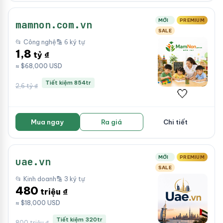
MỚI
PREMIUM
mamnon.com.vn
SALE
📂 Công nghệ
🔡 6 ký tự
1,8
tỷ ₫
≈ $68,000 USD
Tiết kiệm 854tr
2,6 tỷ ₫
🤍
Mua ngay
Ra giá
Chi tiết
MỚI
PREMIUM
uae.vn
SALE
📂 Kinh doanh
🔡 3 ký tự
480
triệu ₫
≈ $18,000 USD
Tiết kiệm 320tr
800 triệu ₫