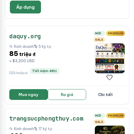
Áp dụng
MỚI
PREMIUM
daquy.org
SALE
📂 Kinh doanh
🔡 5 ký tự
85
triệu ₫
≈ $3,200 USD
Tiết kiệm 48tr
133 triệu ₫
🤍
Mua ngay
Ra giá
Chi tiết
MỚI
PREMIUM
trangsucphongthuy.com
SALE
📂 Kinh doanh
🔡 17 ký tự