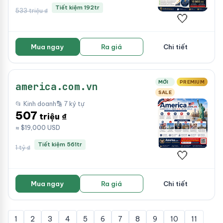
Tiết kiệm 192tr
533 triệu ₫
🤍
Mua ngay
Ra giá
Chi tiết
MỚI
PREMIUM
america.com.vn
SALE
📂 Kinh doanh
🔡 7 ký tự
507
triệu ₫
≈ $19,000 USD
Tiết kiệm 561tr
1 tỷ ₫
🤍
Mua ngay
Ra giá
Chi tiết
1
2
3
4
5
6
7
8
9
10
11