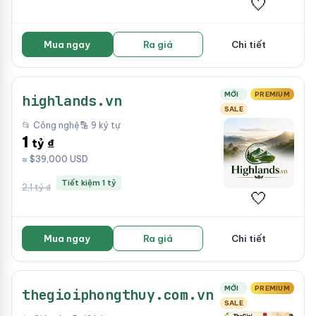
🤍
Mua ngay
Ra giá
Chi tiết
MỚI
PREMIUM
highlands.vn
SALE
📂 Công nghệ
🔡 9 ký tự
1
tỷ ₫
≈ $39,000 USD
Tiết kiệm 1 tỷ
2,1 tỷ ₫
🤍
Mua ngay
Ra giá
Chi tiết
MỚI
PREMIUM
thegioiphongthuy.com.vn
SALE