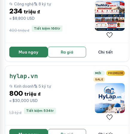
📂 Công nghệ
🔡 8 ký tự
234
triệu ₫
≈ $8,800 USD
Tiết kiệm 166tr
400 triệu ₫
🤍
Mua ngay
Ra giá
Chi tiết
MỚI
PREMIUM
hylap.vn
SALE
📂 Kinh doanh
🔡 5 ký tự
800
triệu ₫
≈ $30,000 USD
Tiết kiệm 534tr
1,3 tỷ ₫
🤍