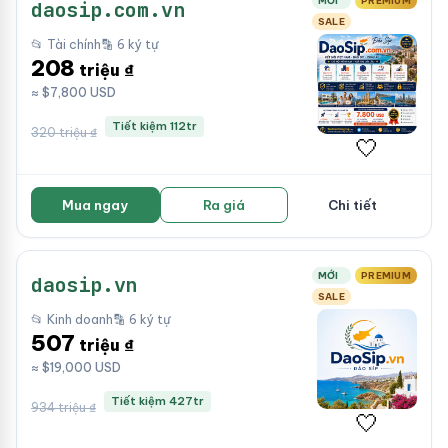
MỚI
PREMIUM
daosip.com.vn
SALE
📂 Tài chính
🔡 6 ký tự
208
triệu ₫
≈ $7,800 USD
Tiết kiệm 112tr
320 triệu ₫
🤍
Mua ngay
Ra giá
Chi tiết
MỚI
PREMIUM
daosip.vn
SALE
📂 Kinh doanh
🔡 6 ký tự
507
triệu ₫
≈ $19,000 USD
Tiết kiệm 427tr
934 triệu ₫
🤍