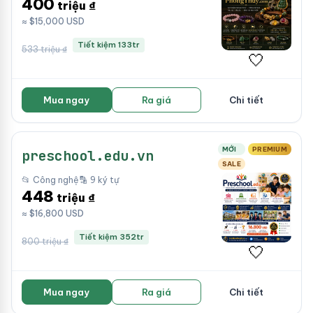
400
triệu ₫
≈ $15,000 USD
Tiết kiệm 133tr
533 triệu ₫
🤍
Mua ngay
Ra giá
Chi tiết
MỚI
PREMIUM
preschool.edu.vn
SALE
📂 Công nghệ
🔡 9 ký tự
448
triệu ₫
≈ $16,800 USD
Tiết kiệm 352tr
800 triệu ₫
🤍
Mua ngay
Ra giá
Chi tiết