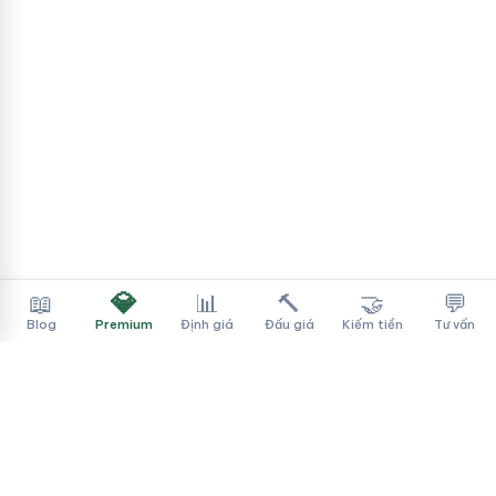
💎
📖
📊
🔨
🤝
💬
Blog
Premium
Định giá
Đấu giá
Kiếm tiền
Tư vấn
Tên Miền Đẳng Cấp
✓
Sàn mua bán tên miền cao cấp cho người Việt