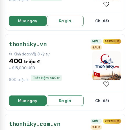
🤍
Mua ngay
Ra giá
Chi tiết
MỚI
PREMIUM
thonhiky.vn
SALE
📂 Kinh doanh
🔡 8 ký tự
400
triệu ₫
≈ $15,000 USD
Tiết kiệm 400tr
800 triệu ₫
🤍
Mua ngay
Ra giá
Chi tiết
MỚI
PREMIUM
thonhiky.com.vn
SALE