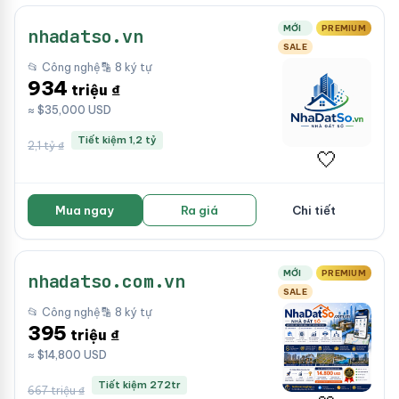
MỚI
PREMIUM
nhadatso.vn
SALE
📂 Công nghệ
🔡 8 ký tự
934
triệu ₫
≈ $35,000 USD
Tiết kiệm 1,2 tỷ
2,1 tỷ ₫
🤍
Mua ngay
Ra giá
Chi tiết
MỚI
PREMIUM
nhadatso.com.vn
SALE
📂 Công nghệ
🔡 8 ký tự
395
triệu ₫
≈ $14,800 USD
Tiết kiệm 272tr
667 triệu ₫