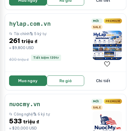
Mua ngay
Ra giá
Chi tiết
MỚI
PREMIUM
hylap.com.vn
SALE
📂 Tài chính
🔡 5 ký tự
261
triệu ₫
≈ $9,800 USD
Tiết kiệm 139tr
400 triệu ₫
🤍
Mua ngay
Ra giá
Chi tiết
MỚI
PREMIUM
nuocmy.vn
SALE
📂 Công nghệ
🔡 6 ký tự
533
triệu ₫
≈ $20,000 USD