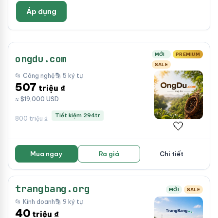
Áp dụng
MỚI
PREMIUM
ongdu.com
SALE
📂 Công nghệ
🔡 5 ký tự
507
triệu ₫
≈ $19,000 USD
Tiết kiệm 294tr
800 triệu ₫
🤍
Mua ngay
Ra giá
Chi tiết
trangbang.org
MỚI
SALE
📂 Kinh doanh
🔡 9 ký tự
40
triệu ₫