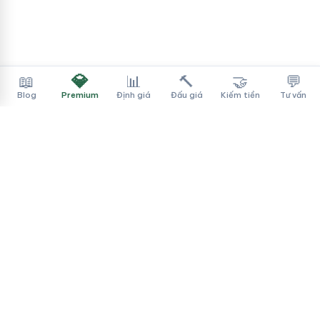
💎
📖
📊
🔨
🤝
💬
Blog
Premium
Định giá
Đấu giá
Kiếm tiền
Tư vấn
Tên Miền Đẳng Cấp
✓
Sàn mua bán tên miền cao cấp cho người Việt
f
▶
♪
Dịch vụ
Tìm tên miền