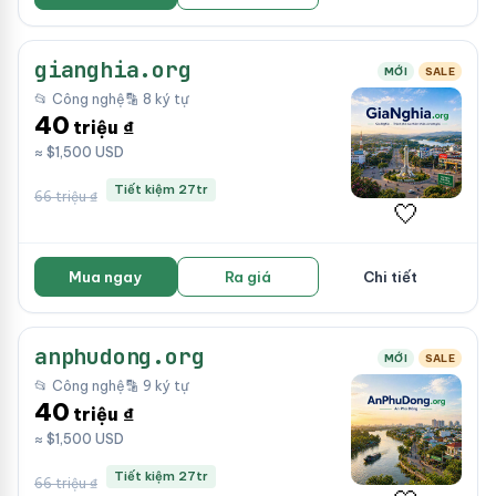
gianghia.org
MỚI
SALE
📂 Công nghệ
🔡 8 ký tự
40
triệu ₫
≈ $1,500 USD
Tiết kiệm 27tr
66 triệu ₫
🤍
Mua ngay
Ra giá
Chi tiết
anphudong.org
MỚI
SALE
📂 Công nghệ
🔡 9 ký tự
40
triệu ₫
≈ $1,500 USD
Tiết kiệm 27tr
66 triệu ₫