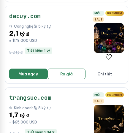
MỚI
PREMIUM
daquy.com
SALE
📂 Công nghệ
🔡 5 ký tự
2,1
tỷ ₫
≈ $79,000 USD
Tiết kiệm 1 tỷ
3,2 tỷ ₫
🤍
Mua ngay
Ra giá
Chi tiết
MỚI
PREMIUM
trangsuc.com
SALE
📂 Kinh doanh
🔡 8 ký tự
1,7
tỷ ₫
≈ $65,000 USD
Tiết kiệm 934tr