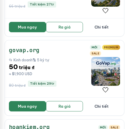
Tiết kiệm 27tr
66 triệu ₫
🤍
Mua ngay
Ra giá
Chi tiết
MỚI
PREMIUM
govap.org
SALE
📂 Kinh doanh
🔡 5 ký tự
50
triệu ₫
≈ $1,900 USD
Tiết kiệm 29tr
80 triệu ₫
🤍
Mua ngay
Ra giá
Chi tiết
hoankiem.org
MỚI
SALE