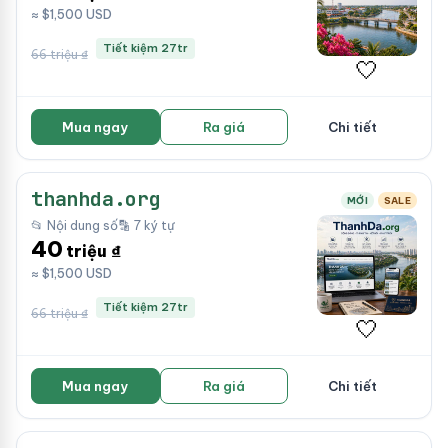
≈ $1,500 USD
Tiết kiệm 27tr
66 triệu ₫
🤍
Mua ngay
Ra giá
Chi tiết
thanhda.org
MỚI
SALE
📂 Nội dung số
🔡 7 ký tự
40
triệu ₫
≈ $1,500 USD
Tiết kiệm 27tr
66 triệu ₫
🤍
Mua ngay
Ra giá
Chi tiết