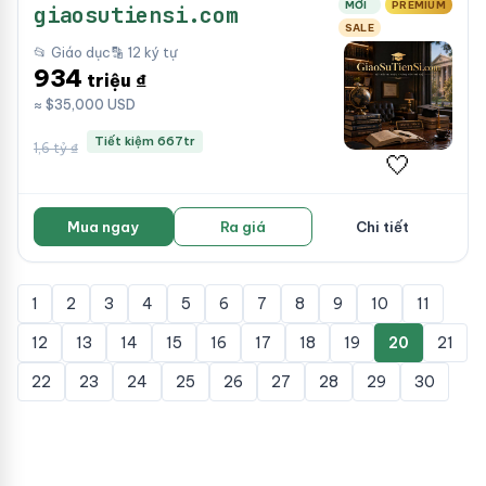
MỚI
PREMIUM
giaosutiensi.com
SALE
📂 Giáo dục
🔡 12 ký tự
934
triệu ₫
≈ $35,000 USD
Tiết kiệm 667tr
1,6 tỷ ₫
🤍
Mua ngay
Ra giá
Chi tiết
1
2
3
4
5
6
7
8
9
10
11
12
13
14
15
16
17
18
19
20
21
22
23
24
25
26
27
28
29
30