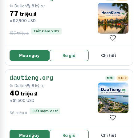
📂 Du lịch
🔡 8 ký tự
77
triệu ₫
≈ $2,900 USD
Tiết kiệm 29tr
106 triệu ₫
🤍
Mua ngay
Ra giá
Chi tiết
dautieng.org
MỚI
SALE
📂 Du lịch
🔡 8 ký tự
40
triệu ₫
≈ $1,500 USD
Tiết kiệm 27tr
66 triệu ₫
🤍
Mua ngay
Ra giá
Chi tiết