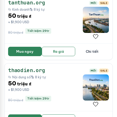
tanthuan.org
MỚI
SALE
📂 Kinh doanh
🔡 8 ký tự
50
triệu ₫
≈ $1,900 USD
Tiết kiệm 29tr
80 triệu ₫
🤍
Mua ngay
Ra giá
Chi tiết
thaodien.org
MỚI
SALE
📂 Nội dung số
🔡 8 ký tự
50
triệu ₫
≈ $1,900 USD
Tiết kiệm 29tr
80 triệu ₫
🤍