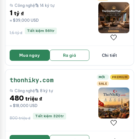
📂 Công nghệ
🔡 14 ký tự
1
tỷ ₫
≈ $39,000 USD
Tiết kiệm 561tr
1,6 tỷ ₫
🤍
Mua ngay
Ra giá
Chi tiết
MỚI
PREMIUM
thonhiky.com
SALE
📂 Công nghệ
🔡 8 ký tự
480
triệu ₫
≈ $18,000 USD
Tiết kiệm 320tr
800 triệu ₫
🤍