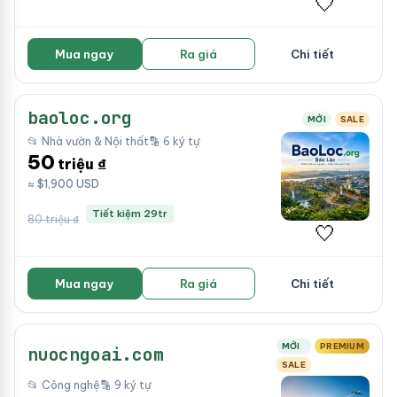
🤍
Mua ngay
Ra giá
Chi tiết
baoloc.org
MỚI
SALE
📂 Nhà vườn & Nội thất
🔡 6 ký tự
50
triệu ₫
≈ $1,900 USD
Tiết kiệm 29tr
80 triệu ₫
🤍
Mua ngay
Ra giá
Chi tiết
MỚI
PREMIUM
nuocngoai.com
SALE
📂 Công nghệ
🔡 9 ký tự