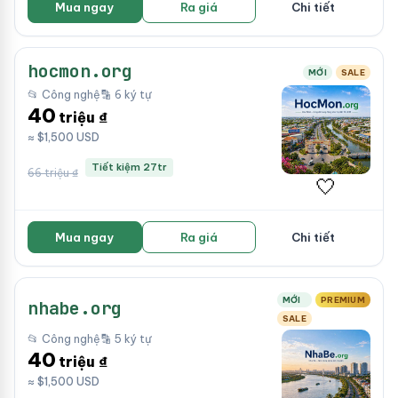
Mua ngay
Ra giá
Chi tiết
hocmon.org
MỚI
SALE
📂 Công nghệ
🔡 6 ký tự
40
triệu ₫
≈ $1,500 USD
Tiết kiệm 27tr
66 triệu ₫
🤍
Mua ngay
Ra giá
Chi tiết
MỚI
PREMIUM
nhabe.org
SALE
📂 Công nghệ
🔡 5 ký tự
40
triệu ₫
≈ $1,500 USD