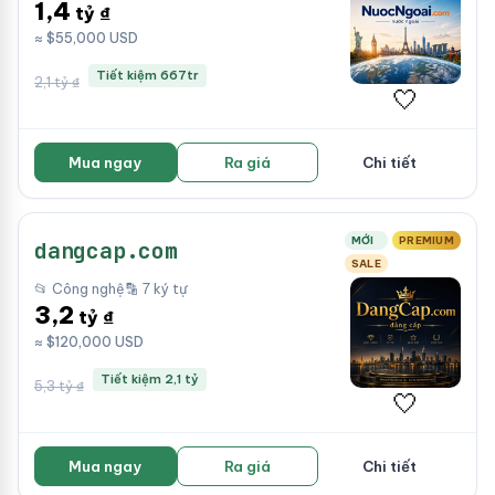
1,4
tỷ ₫
≈ $55,000 USD
Tiết kiệm 667tr
2,1 tỷ ₫
🤍
Mua ngay
Ra giá
Chi tiết
MỚI
PREMIUM
dangcap.com
SALE
📂 Công nghệ
🔡 7 ký tự
3,2
tỷ ₫
≈ $120,000 USD
Tiết kiệm 2,1 tỷ
5,3 tỷ ₫
🤍
Mua ngay
Ra giá
Chi tiết