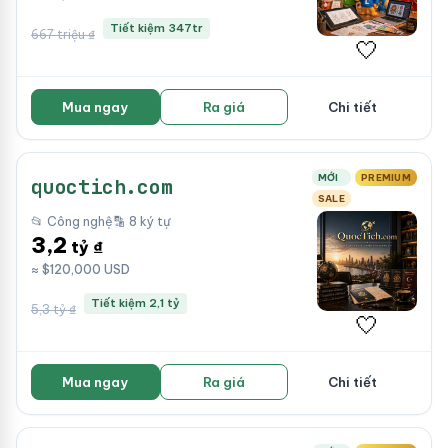
Tiết kiệm 347tr
667 triệu ₫
🤍
Mua ngay
Ra giá
Chi tiết
MỚI
PREMIUM
quoctich.com
SALE
📂 Công nghệ
🔡 8 ký tự
3,2
tỷ ₫
≈ $120,000 USD
Tiết kiệm 2,1 tỷ
5,3 tỷ ₫
🤍
Mua ngay
Ra giá
Chi tiết