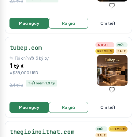
2,6 tỷ ₫
🤍
Mua ngay
Ra giá
Chi tiết
🔥 HOT
MỚI
tubep.com
PREMIUM
SALE
📂 Tài chính
🔡 5 ký tự
1
tỷ ₫
≈ $39,000 USD
Tiết kiệm 1,3 tỷ
2,4 tỷ ₫
🤍
Mua ngay
Ra giá
Chi tiết
MỚI
PREMIUM
thegioinoithat.com
SALE