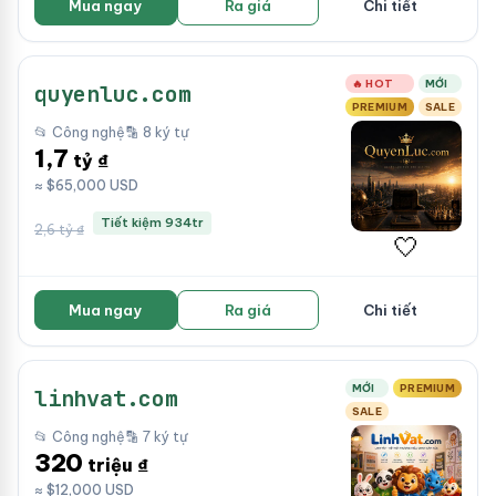
Mua ngay
Ra giá
Chi tiết
🔥 HOT
MỚI
quyenluc.com
PREMIUM
SALE
📂 Công nghệ
🔡 8 ký tự
1,7
tỷ ₫
≈ $65,000 USD
Tiết kiệm 934tr
2,6 tỷ ₫
🤍
Mua ngay
Ra giá
Chi tiết
MỚI
PREMIUM
linhvat.com
SALE
📂 Công nghệ
🔡 7 ký tự
320
triệu ₫
≈ $12,000 USD