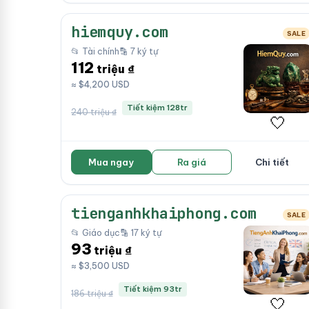
hiemquy.com
SALE
📂 Tài chính
🔡 7 ký tự
112
triệu ₫
≈ $4,200 USD
Tiết kiệm 128tr
240 triệu ₫
🤍
Mua ngay
Ra giá
Chi tiết
tienganhkhaiphong.com
SALE
📂 Giáo dục
🔡 17 ký tự
93
triệu ₫
≈ $3,500 USD
Tiết kiệm 93tr
186 triệu ₫
🤍