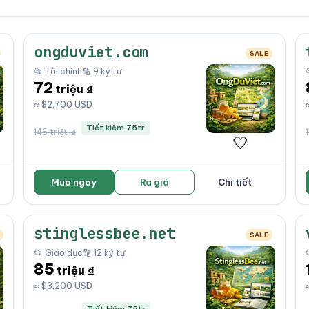
ongduviet.com
SALE
📂 Tài chính
🔡 9 ký tự
72
triệu ₫
≈ $2,700 USD
Tiết kiệm 75tr
146 triệu ₫
🤍
Mua ngay
Ra giá
Chi tiết
stinglessbee.net
SALE
📂 Giáo dục
🔡 12 ký tự
85
triệu ₫
≈ $3,200 USD