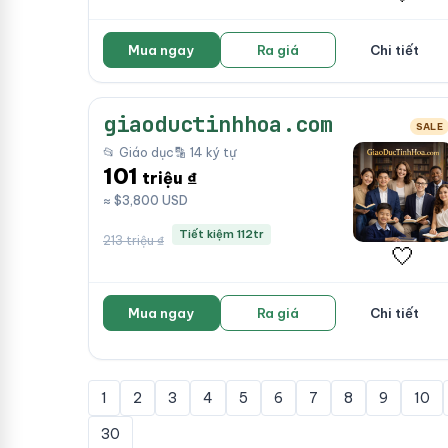
Mua ngay
Ra giá
Chi tiết
giaoductinhhoa.com
SALE
📂 Giáo dục
🔡 14 ký tự
101
triệu ₫
≈ $3,800 USD
Tiết kiệm 112tr
213 triệu ₫
🤍
Mua ngay
Ra giá
Chi tiết
1
2
3
4
5
6
7
8
9
10
30