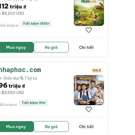
112
triệu ₫
≈ $4,200 USD
Tiết kiệm 155tr
266 triệu ₫
🤍
Mua ngay
Ra giá
Chi tiết
nhaphoc.com
SALE
📂 Giáo dục
🔡 7 ký tự
96
triệu ₫
≈ $3,600 USD
Tiết kiệm 91tr
186 triệu ₫
🤍
Mua ngay
Ra giá
Chi tiết