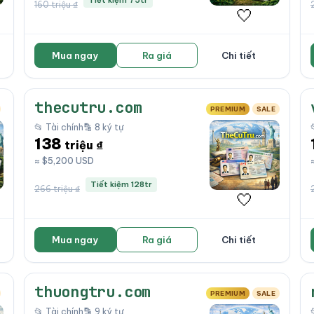
Tiết kiệm 75tr
160 triệu ₫
🤍
Mua ngay
Ra giá
Chi tiết
thecutru.com
PREMIUM
SALE
📂 Tài chính
🔡 8 ký tự
138
triệu ₫
≈ $5,200 USD
Tiết kiệm 128tr
266 triệu ₫
🤍
Mua ngay
Ra giá
Chi tiết
thuongtru.com
PREMIUM
SALE
📂 Tài chính
🔡 9 ký tự