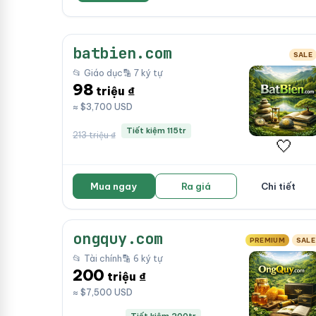
batbien.com
SALE
📂 Giáo dục
🔡 7 ký tự
98
triệu ₫
≈ $3,700 USD
Tiết kiệm 115tr
213 triệu ₫
🤍
Mua ngay
Ra giá
Chi tiết
ongquy.com
PREMIUM
SALE
📂 Tài chính
🔡 6 ký tự
200
triệu ₫
≈ $7,500 USD