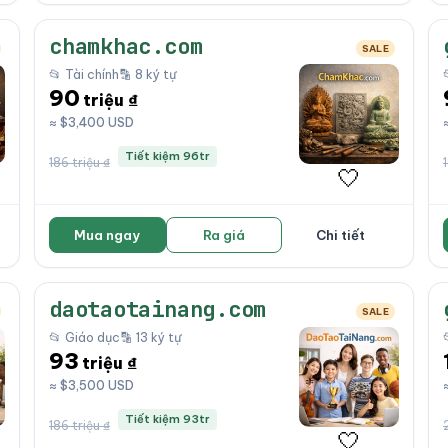
chamkhac.com
SALE
📂 Tài chính
🔡 8 ký tự
90
triệu ₫
≈ $3,400 USD
Tiết kiệm 96tr
186 triệu ₫
🤍
Mua ngay
Ra giá
Chi tiết
daotaotainang.com
SALE
📂 Giáo dục
🔡 13 ký tự
93
triệu ₫
≈ $3,500 USD
Tiết kiệm 93tr
186 triệu ₫
🤍