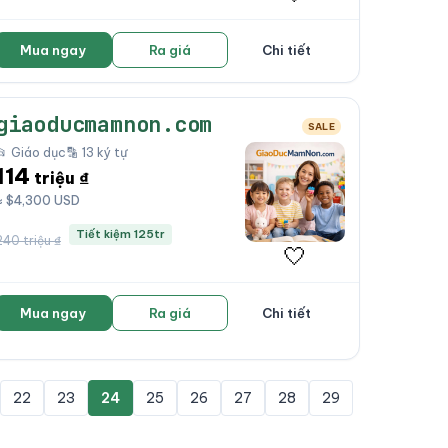
Mua ngay
Ra giá
Chi tiết
giaoducmamnon.com
SALE
📂 Giáo dục
🔡 13 ký tự
114
triệu ₫
≈ $4,300 USD
Tiết kiệm 125tr
240 triệu ₫
🤍
Mua ngay
Ra giá
Chi tiết
22
23
24
25
26
27
28
29