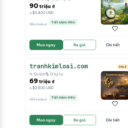
90
triệu ₫
≈ $3,400 USD
Tiết kiệm 96tr
186 triệu ₫
🤍
Mua ngay
Ra giá
Chi tiết
tranhkimloai.com
SALE
📂 Du lịch
🔡 12 ký tự
69
triệu ₫
≈ $2,600 USD
Tiết kiệm 64tr
133 triệu ₫
🤍
Mua ngay
Ra giá
Chi tiết