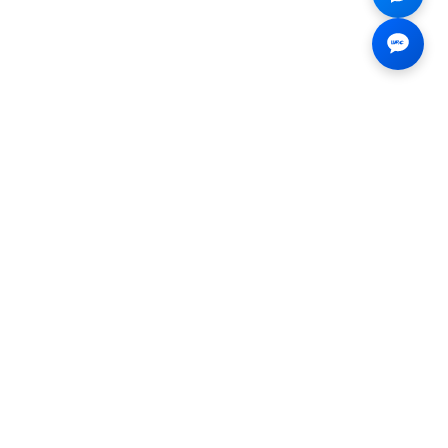
Liên hệ
☎
0926.138.138
✉
tenmiendangcap@gmail.com
💬
Messenger
📍 2B Trần Hưng Đạo, Bến
Thành, Hồ Chí Minh
a Ngân hàng Vietcombank tại thời điểm xuất hoá đơn. Tỷ