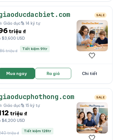
giaoducdacbiet.com
SALE
📂 Giáo dục
🔡 14 ký tự
96
triệu ₫
≈ $3,600 USD
Tiết kiệm 91tr
186 triệu ₫
🤍
Mua ngay
Ra giá
Chi tiết
giaoducphothong.com
SALE
📂 Giáo dục
🔡 15 ký tự
112
triệu ₫
≈ $4,200 USD
Tiết kiệm 128tr
240 triệu ₫
🤍