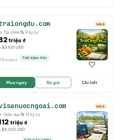
traiongdu.com
SALE
📂 Tài chính
🔡 9 ký tự
82
triệu ₫
≈ $3,100 USD
Tiết kiệm 91tr
173 triệu ₫
🤍
Mua ngay
Ra giá
Chi tiết
visanuocngoai.com
SALE
📂 Giáo dục
🔡 13 ký tự
112
triệu ₫
≈ $4,200 USD