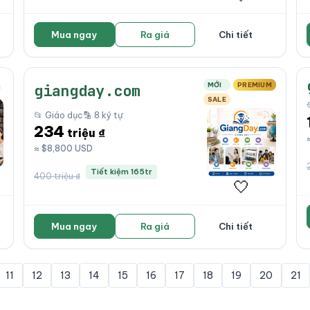
Mua ngay
Ra giá
Chi tiết
MỚI
PREMIUM
giangday.com
SALE
📂 Giáo dục
🔡 8 ký tự
234
triệu ₫
≈ $8,800 USD
Tiết kiệm 165tr
400 triệu ₫
🤍
Mua ngay
Ra giá
Chi tiết
11
12
13
14
15
16
17
18
19
20
21