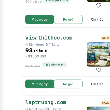
Tiết kiệm 200tr
400 triệu ₫
🤍
Mua ngay
Ra giá
Chi tiết
visathithuc.com
SALE
📂 Kinh doanh
🔡 11 ký tự
93
triệu ₫
≈ $3,500 USD
Tiết kiệm 93tr
186 triệu ₫
🤍
Mua ngay
Ra giá
Chi tiết
laptruong.com
SALE
📂 Nội dung số
🔡 9 ký tự