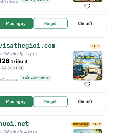
Tiết kiệm 128tr
240 triệu ₫
🤍
Mua ngay
Ra giá
Chi tiết
visathegioi.com
SALE
📂 Giáo dục
🔡 11 ký tự
128
triệu ₫
≈ $4,800 USD
Tiết kiệm 139tr
266 triệu ₫
🤍
Mua ngay
Ra giá
Chi tiết
nuoi.net
PREMIUM
SALE
📂 Giáo dục
🔡 4 ký tự