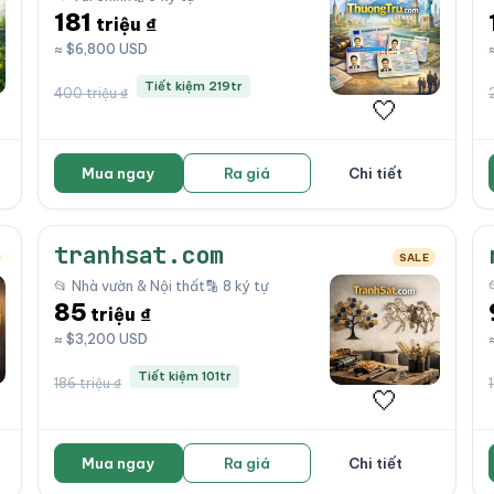
181
triệu ₫
≈ $6,800 USD
Tiết kiệm 219tr
400 triệu ₫
🤍
Mua ngay
Ra giá
Chi tiết
tranhsat.com
SALE
📂 Nhà vườn & Nội thất
🔡 8 ký tự
85
triệu ₫
≈ $3,200 USD
Tiết kiệm 101tr
186 triệu ₫
🤍
Mua ngay
Ra giá
Chi tiết