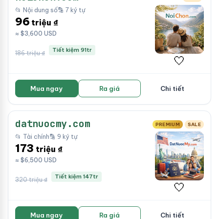
📂 Nội dung số
🔡 7 ký tự
96
triệu ₫
≈ $3,600 USD
Tiết kiệm 91tr
186 triệu ₫
🤍
Mua ngay
Ra giá
Chi tiết
datnuocmy.com
PREMIUM
SALE
📂 Tài chính
🔡 9 ký tự
173
triệu ₫
≈ $6,500 USD
Tiết kiệm 147tr
320 triệu ₫
🤍
Mua ngay
Ra giá
Chi tiết