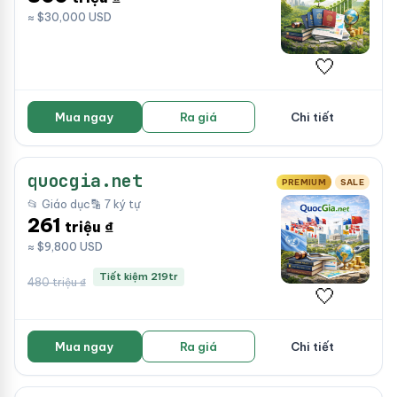
≈ $30,000 USD
🤍
Mua ngay
Ra giá
Chi tiết
quocgia.net
PREMIUM
SALE
📂 Giáo dục
🔡 7 ký tự
261
triệu ₫
≈ $9,800 USD
Tiết kiệm 219tr
480 triệu ₫
🤍
Mua ngay
Ra giá
Chi tiết