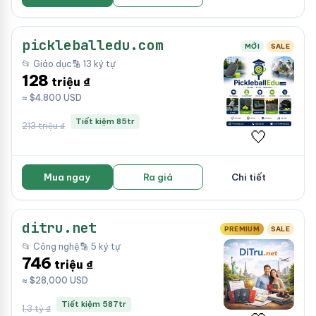
pickleballedu.com
MỚI
SALE
📂 Giáo dục
🔡 13 ký tự
128
triệu ₫
≈ $4,800 USD
Tiết kiệm 85tr
213 triệu ₫
🤍
Mua ngay
Ra giá
Chi tiết
ditru.net
PREMIUM
SALE
📂 Công nghệ
🔡 5 ký tự
746
triệu ₫
≈ $28,000 USD
Tiết kiệm 587tr
1,3 tỷ ₫