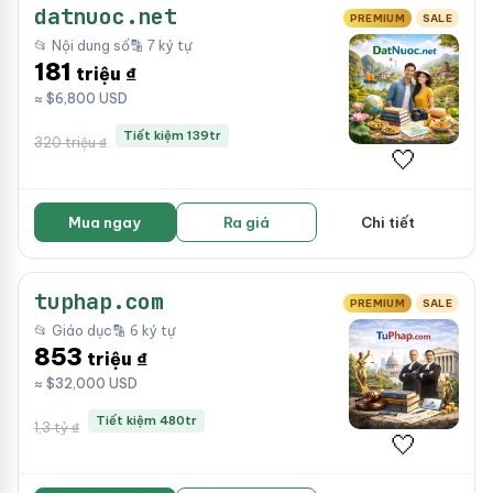
datnuoc.net
PREMIUM
SALE
📂 Nội dung số
🔡 7 ký tự
181
triệu ₫
≈ $6,800 USD
Tiết kiệm 139tr
320 triệu ₫
🤍
Mua ngay
Ra giá
Chi tiết
tuphap.com
PREMIUM
SALE
📂 Giáo dục
🔡 6 ký tự
853
triệu ₫
≈ $32,000 USD
Tiết kiệm 480tr
1,3 tỷ ₫
🤍