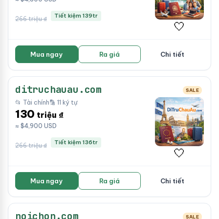
Tiết kiệm 139tr
266 triệu ₫
🤍
Mua ngay
Ra giá
Chi tiết
ditruchauau.com
SALE
📂 Tài chính
🔡 11 ký tự
130
triệu ₫
≈ $4,900 USD
Tiết kiệm 136tr
266 triệu ₫
🤍
Mua ngay
Ra giá
Chi tiết
noichon.com
SALE