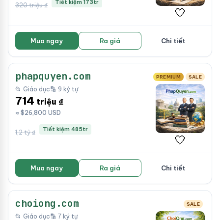
Tiết kiệm 173tr
320 triệu ₫
🤍
Mua ngay
Ra giá
Chi tiết
phapquyen.com
PREMIUM
SALE
📂 Giáo dục
🔡 9 ký tự
714
triệu ₫
≈ $26,800 USD
Tiết kiệm 485tr
1,2 tỷ ₫
🤍
Mua ngay
Ra giá
Chi tiết
choiong.com
SALE
📂 Giáo dục
🔡 7 ký tự