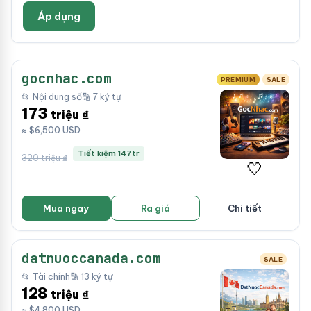
Áp dụng
gocnhac.com
PREMIUM
SALE
📂 Nội dung số
🔡 7 ký tự
173
triệu ₫
≈ $6,500 USD
Tiết kiệm 147tr
320 triệu ₫
🤍
Mua ngay
Ra giá
Chi tiết
datnuoccanada.com
SALE
📂 Tài chính
🔡 13 ký tự
128
triệu ₫
≈ $4,800 USD