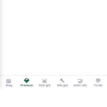
💎
📖
📊
🔨
🤝
💬
Blog
Premium
Định giá
Đấu giá
Kiếm tiền
Tư vấn