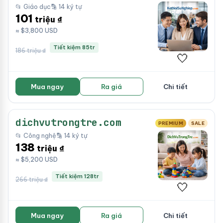
📂 Giáo dục
🔡 14 ký tự
101
triệu ₫
≈ $3,800 USD
Tiết kiệm 85tr
186 triệu ₫
🤍
Mua ngay
Ra giá
Chi tiết
dichvutrongtre.com
PREMIUM
SALE
📂 Công nghệ
🔡 14 ký tự
138
triệu ₫
≈ $5,200 USD
Tiết kiệm 128tr
266 triệu ₫
🤍
Mua ngay
Ra giá
Chi tiết