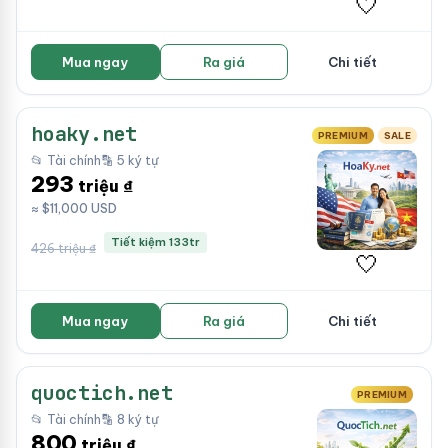
🤍
Mua ngay
Ra giá
Chi tiết
hoaky.net
PREMIUM
SALE
📂 Tài chính
🔡 5 ký tự
293
triệu ₫
≈ $11,000 USD
Tiết kiệm 133tr
426 triệu ₫
🤍
Mua ngay
Ra giá
Chi tiết
quoctich.net
PREMIUM
📂 Tài chính
🔡 8 ký tự
800
triệu ₫