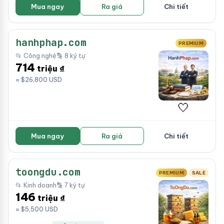
Mua ngay
Ra giá
Chi tiết
hanhphap.com
PREMIUM
📂 Công nghệ
🔡 8 ký tự
714
triệu ₫
≈ $26,800 USD
🤍
Mua ngay
Ra giá
Chi tiết
toongdu.com
PREMIUM
SALE
📂 Kinh doanh
🔡 7 ký tự
146
triệu ₫
≈ $5,500 USD