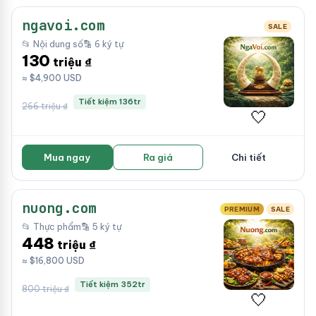
ngavoi.com
SALE
📂 Nội dung số
🔡 6 ký tự
130
triệu ₫
≈ $4,900 USD
Tiết kiệm 136tr
266 triệu ₫
🤍
Mua ngay
Ra giá
Chi tiết
nuong.com
PREMIUM
SALE
📂 Thực phẩm
🔡 5 ký tự
448
triệu ₫
≈ $16,800 USD
Tiết kiệm 352tr
800 triệu ₫
🤍