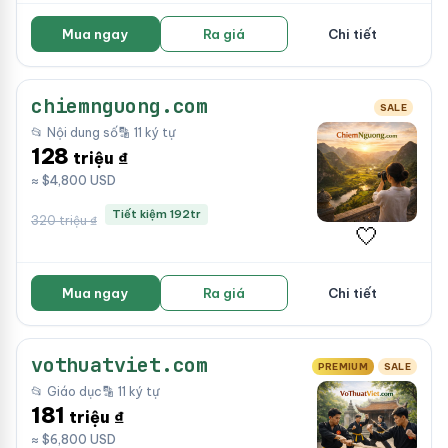
Mua ngay
Ra giá
Chi tiết
chiemnguong.com
SALE
📂 Nội dung số
🔡 11 ký tự
128
triệu ₫
≈ $4,800 USD
Tiết kiệm 192tr
320 triệu ₫
🤍
Mua ngay
Ra giá
Chi tiết
vothuatviet.com
PREMIUM
SALE
📂 Giáo dục
🔡 11 ký tự
181
triệu ₫
≈ $6,800 USD