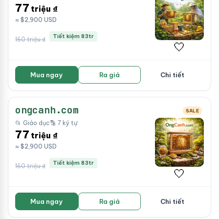
77
triệu ₫
≈ $2,900 USD
Tiết kiệm 83tr
160 triệu ₫
🤍
Mua ngay
Ra giá
Chi tiết
ongcanh.com
SALE
📂 Giáo dục
🔡 7 ký tự
77
triệu ₫
≈ $2,900 USD
Tiết kiệm 83tr
160 triệu ₫
🤍
Mua ngay
Ra giá
Chi tiết