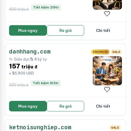
Tiết kiệm 219tr
400 triệu ₫
🤍
Mua ngay
Ra giá
Chi tiết
danhhang.com
PREMIUM
SALE
📂 Giáo dục
🔡 8 ký tự
157
triệu ₫
≈ $5,900 USD
Tiết kiệm 163tr
320 triệu ₫
🤍
Mua ngay
Ra giá
Chi tiết
ketnoisunghiep.com
SALE