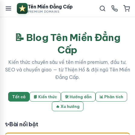
Tên Miền Đẳng Cấp
PREMIUM DOMAINS
📝 Blog Tên Miền Đẳng
Cấp
Kiến thức chuyên sâu về tên miền premium, đầu tư,
SEO và chuyển giao — từ Thiện Hồ & đội ngũ Tên Miền
Đẳng Cấp.
Tất cả
📘 Kiến thức
🛠 Hướng dẫn
📊 Phân tích
🔥 Xu hướng
✨
Bài nổi bật