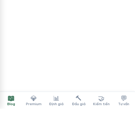
📖
💎
📊
🔨
🤝
💬
Blog
Premium
Định giá
Đấu giá
Kiếm tiền
Tư vấn