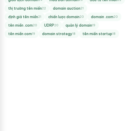
thị trường tên miền
domain auction
22
21
định giá tên miền
chiến lược domain
domain .com
21
20
20
tên miền .com
UDRP
quản lý domain
20
20
19
tên miền com
domain strategy
tên miền startup
19
18
18