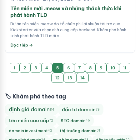
Tên miền mới .meow và những thách thức khi
phát hành TLD
Dự án tên miền .meow do tổ chức phi lợi nhuận tài trợ qua
Kickstarter vừa chọn nhà cung cấp backend. Khám phá hành
trình phát hành TLD mới v…
Đọc tiếp →
1
2
3
4
5
6
7
8
9
10
11
12
13
14
🏷 Khám phá theo tag
định giá domain
đầu tư domain
114
79
tên miền cao cấp
SEO domain
72
46
domain investment
thị trường domain
42
31
giao dịch domain
mua bán domain
đầu tư tên miền
24
23
22