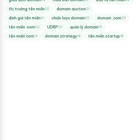
thị trường tên miền
domain auction
22
21
định giá tên miền
chiến lược domain
domain .com
21
20
20
tên miền .com
UDRP
quản lý domain
20
20
19
tên miền com
domain strategy
tên miền startup
19
18
18