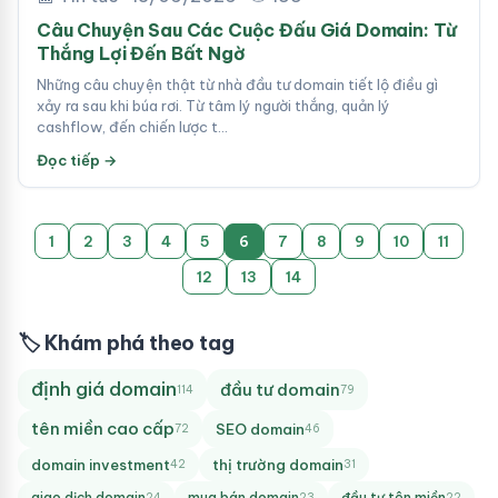
Câu Chuyện Sau Các Cuộc Đấu Giá Domain: Từ
Thắng Lợi Đến Bất Ngờ
Những câu chuyện thật từ nhà đầu tư domain tiết lộ điều gì
xảy ra sau khi búa rơi. Từ tâm lý người thắng, quản lý
cashflow, đến chiến lược t…
Đọc tiếp →
1
2
3
4
5
6
7
8
9
10
11
12
13
14
🏷 Khám phá theo tag
định giá domain
đầu tư domain
114
79
tên miền cao cấp
SEO domain
72
46
domain investment
thị trường domain
42
31
giao dịch domain
mua bán domain
đầu tư tên miền
24
23
22