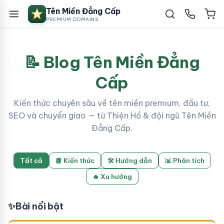
Tên Miền Đẳng Cấp
PREMIUM DOMAINS
📝 Blog Tên Miền Đẳng
Cấp
Kiến thức chuyên sâu về tên miền premium, đầu tư,
SEO và chuyển giao — từ Thiện Hồ & đội ngũ Tên Miền
Đẳng Cấp.
Tất cả
📘 Kiến thức
🛠 Hướng dẫn
📊 Phân tích
🔥 Xu hướng
✨
Bài nổi bật