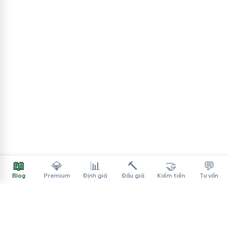
📖
💎
📊
🔨
🤝
💬
Blog
Premium
Định giá
Đấu giá
Kiếm tiền
Tư vấn