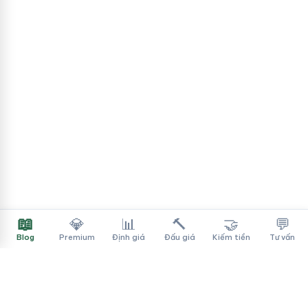
📖
💎
📊
🔨
🤝
💬
Blog
Premium
Định giá
Đấu giá
Kiếm tiền
Tư vấn