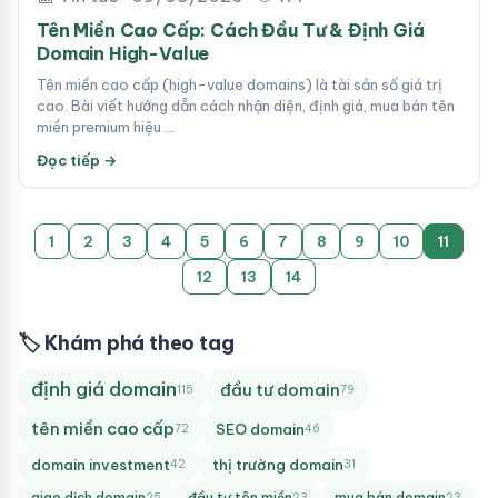
Tên Miền Cao Cấp: Cách Đầu Tư & Định Giá
Domain High-Value
Tên miền cao cấp (high-value domains) là tài sản số giá trị
cao. Bài viết hướng dẫn cách nhận diện, định giá, mua bán tên
miền premium hiệu …
Đọc tiếp →
1
2
3
4
5
6
7
8
9
10
11
12
13
14
🏷 Khám phá theo tag
định giá domain
đầu tư domain
115
79
tên miền cao cấp
SEO domain
72
46
domain investment
thị trường domain
42
31
giao dịch domain
đầu tư tên miền
mua bán domain
25
23
23