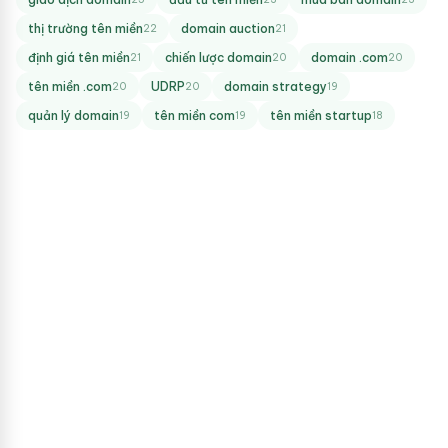
thị trường tên miền
domain auction
22
21
định giá tên miền
chiến lược domain
domain .com
21
20
20
tên miền .com
UDRP
domain strategy
20
20
19
quản lý domain
tên miền com
tên miền startup
19
19
18