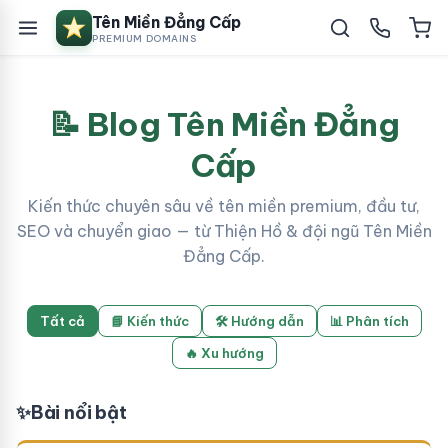
Tên Miền Đẳng Cấp
PREMIUM DOMAINS
📝 Blog Tên Miền Đẳng
Cấp
Kiến thức chuyên sâu về tên miền premium, đầu tư,
SEO và chuyển giao — từ Thiện Hồ & đội ngũ Tên Miền
Đẳng Cấp.
Tất cả
📘 Kiến thức
🛠 Hướng dẫn
📊 Phân tích
🔥 Xu hướng
✨
Bài nổi bật