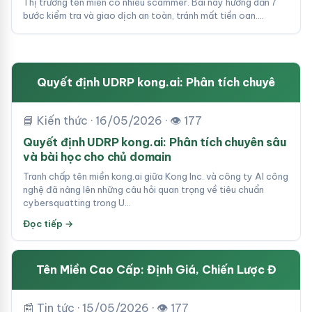
Thị trường tên miền có nhiều scammer. Bài này hướng dẫn 7
bước kiểm tra và giao dịch an toàn, tránh mất tiền oan.…
Quyết định UDRP kong.ai: Phân tích chuyê
📘 Kiến thức · 16/05/2026 · 👁 177
Quyết định UDRP kong.ai: Phân tích chuyên sâu
và bài học cho chủ domain
Tranh chấp tên miền kong.ai giữa Kong Inc. và công ty AI công
nghệ đã nâng lên những câu hỏi quan trọng về tiêu chuẩn
cybersquatting trong U…
Đọc tiếp →
Tên Miền Cao Cấp: Định Giá, Chiến Lược Đ
📰 Tin tức · 15/05/2026 · 👁 177