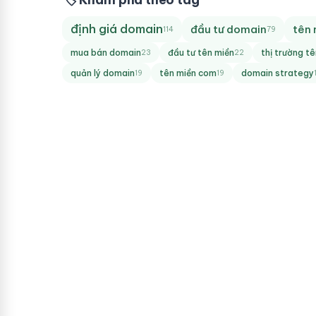
định giá domain
đầu tư domain
tên 
114
79
mua bán domain
đầu tư tên miền
thị trường t
23
22
quản lý domain
tên miền com
domain strategy
19
19