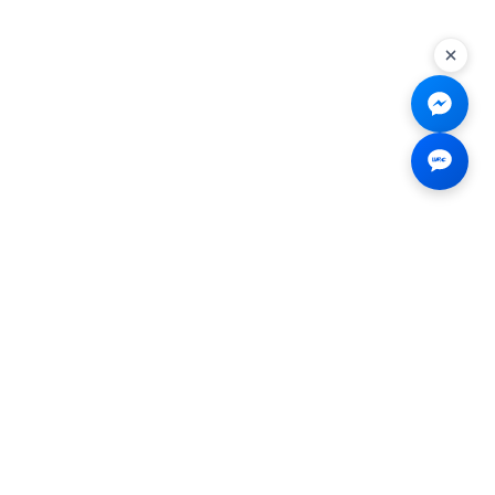
Liên hệ
☎
0926.138.138
✉
tenmiendangcap@gmail.com
💬
Messenger
📍 2B Trần Hưng Đạo, Bến