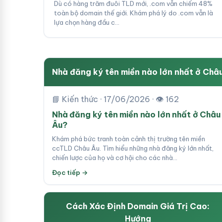
Dù có hàng trăm đuôi TLD mới, .com vẫn chiếm 48%
toàn bộ domain thế giới. Khám phá lý do .com vẫn là
lựa chọn hàng đầu c…
Nhà đăng ký tên miền nào lớn nhất ở Châ
📘 Kiến thức · 17/06/2026 · 👁 162
Nhà đăng ký tên miền nào lớn nhất ở Châu
Âu?
Khám phá bức tranh toàn cảnh thị trường tên miền
ccTLD Châu Âu. Tìm hiểu những nhà đăng ký lớn nhất,
chiến lược của họ và cơ hội cho các nhà…
Đọc tiếp →
Cách Xác Định Domain Giá Trị Cao:
Hướng