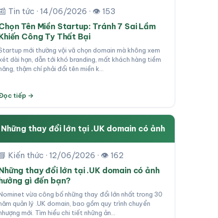
📰 Tin tức · 14/06/2026 · 👁 153
Chọn Tên Miền Startup: Tránh 7 Sai Lầm
Khiến Công Ty Thất Bại
Startup mới thường vội vã chọn domain mà không xem
xét dài hạn, dẫn tới khó branding, mất khách hàng tiềm
năng, thậm chí phải đổi tên miền k…
Đọc tiếp →
Những thay đổi lớn tại .UK domain có ảnh
📘 Kiến thức · 12/06/2026 · 👁 162
Những thay đổi lớn tại .UK domain có ảnh
hưởng gì đến bạn?
Nominet vừa công bố những thay đổi lớn nhất trong 30
năm quản lý .UK domain, bao gồm quy trình chuyển
nhượng mới. Tìm hiểu chi tiết những ản…