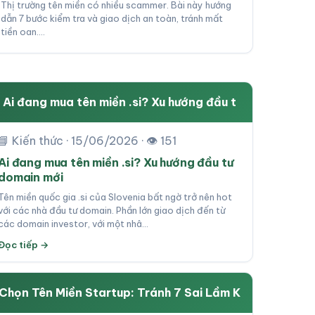
Thị trường tên miền có nhiều scammer. Bài này hướng
dẫn 7 bước kiểm tra và giao dịch an toàn, tránh mất
tiền oan.…
Ai đang mua tên miền .si? Xu hướng đầu t
📘 Kiến thức · 15/06/2026 · 👁 151
Ai đang mua tên miền .si? Xu hướng đầu tư
domain mới
Tên miền quốc gia .si của Slovenia bất ngờ trở nên hot
với các nhà đầu tư domain. Phần lớn giao dịch đến từ
các domain investor, với một nhâ…
Đọc tiếp →
Chọn Tên Miền Startup: Tránh 7 Sai Lầm K