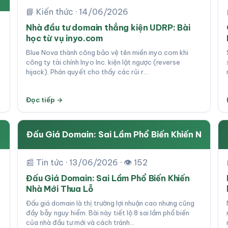
📘 Kiến thức · 14/06/2026
Nhà đầu tư domain thắng kiện UDRP: Bài
học từ vụ inyo.com
Blue Nova thành công bảo vệ tên miền inyo.com khi
công ty tài chính Inyo Inc. kiện lật ngược (reverse
hijack). Phán quyết cho thấy các rủi r…
Đọc tiếp →
Đấu Giá Domain: Sai Lầm Phổ Biến Khiến N
📰 Tin tức · 13/06/2026 · 👁 152
Đấu Giá Domain: Sai Lầm Phổ Biến Khiến
Nhà Mới Thua Lỗ
Đấu giá domain là thị trường lợi nhuận cao nhưng cũng
á
đầy bẫy nguy hiểm. Bài này tiết lộ 8 sai lầm phổ biến
của nhà đầu tư mới và cách tránh…