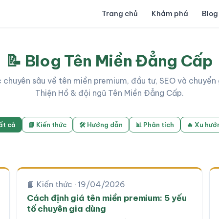
Trang chủ
Khám phá
Blog
📝 Blog Tên Miền Đẳng Cấp
c chuyên sâu về tên miền premium, đầu tư, SEO và chuyển 
Thiện Hồ & đội ngũ Tên Miền Đẳng Cấp.
ất cả
📘 Kiến thức
🛠 Hướng dẫn
📊 Phân tích
🔥 Xu hướ
📘 Kiến thức · 19/04/2026
Cách định giá tên miền premium: 5 yếu
tố chuyên gia dùng