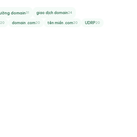
trường domain
giao dịch domain
31
24
domain .com
tên miền .com
UDRP
20
20
20
20