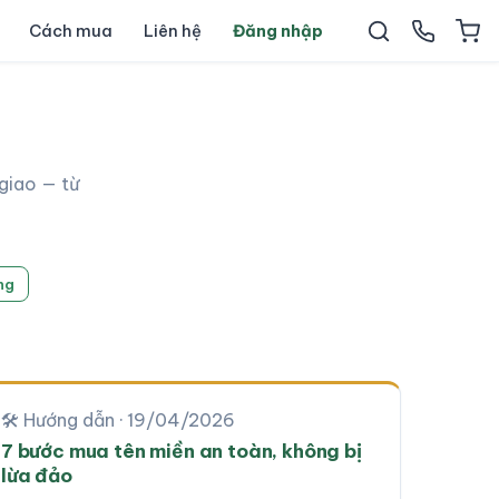
Cách mua
Liên hệ
Đăng nhập
giao — từ
ng
🛠 Hướng dẫn · 19/04/2026
7 bước mua tên miền an toàn, không bị
lừa đảo