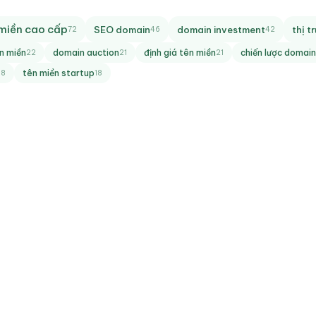
miền cao cấp
SEO domain
domain investment
thị 
72
46
42
ên miền
domain auction
định giá tên miền
chiến lược domain
22
21
21
tên miền startup
18
18