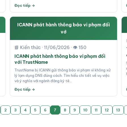
Đọc tiếp →
ICANN phát hành thông báo vi phạm đối
vớ
📘 Kiến thức · 11/06/2026 · 👁 150
ICANN phát hành thông báo vi phạm đối
với TrustName
TrustName bị ICANN gửi thông báo vi phạm vì không xử
lý lạm dụng DNS đúng cách. Tìm hiểu chi tiết về vụ việc
và ý nghĩa với ngành đăng ký tê…
Đọc tiếp →
2
3
4
5
6
7
8
9
10
11
12
13