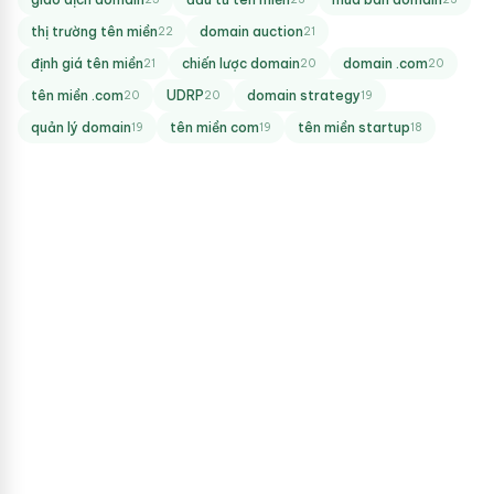
thị trường tên miền
domain auction
22
21
định giá tên miền
chiến lược domain
domain .com
21
20
20
tên miền .com
UDRP
domain strategy
20
20
19
quản lý domain
tên miền com
tên miền startup
19
19
18