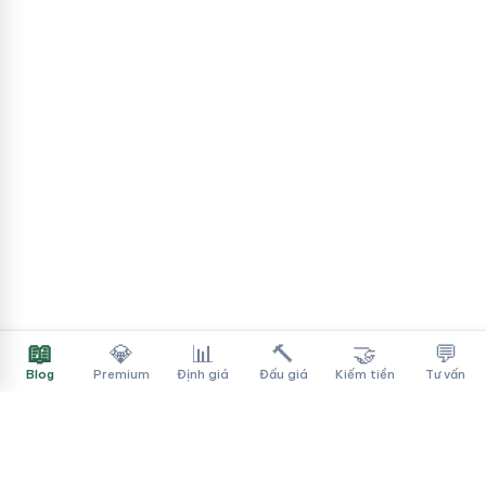
📖
💎
📊
🔨
🤝
💬
Blog
Premium
Định giá
Đấu giá
Kiếm tiền
Tư vấn