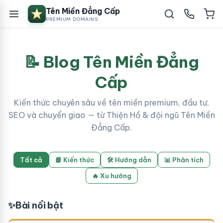
Tên Miền Đẳng Cấp
PREMIUM DOMAINS
📝 Blog Tên Miền Đẳng
Cấp
Kiến thức chuyên sâu về tên miền premium, đầu tư,
SEO và chuyển giao — từ Thiện Hồ & đội ngũ Tên Miền
Đẳng Cấp.
Tất cả
📘 Kiến thức
🛠 Hướng dẫn
📊 Phân tích
🔥 Xu hướng
✨
Bài nổi bật