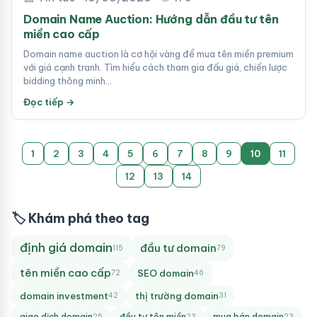
Domain Name Auction: Hướng dẫn đầu tư tên
miền cao cấp
Domain name auction là cơ hội vàng để mua tên miền premium
với giá cạnh tranh. Tìm hiểu cách tham gia đấu giá, chiến lược
bidding thông minh…
Đọc tiếp →
1
2
3
4
5
6
7
8
9
10
11
12
13
14
🏷 Khám phá theo tag
định giá domain
đầu tư domain
115
79
tên miền cao cấp
SEO domain
72
46
domain investment
thị trường domain
42
31
giao dịch domain
đầu tư tên miền
mua bán domain
25
23
23