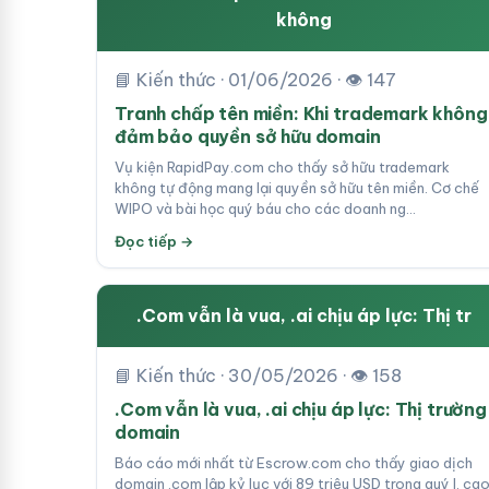
không
📘 Kiến thức · 01/06/2026 · 👁 147
Tranh chấp tên miền: Khi trademark không
đảm bảo quyền sở hữu domain
Vụ kiện RapidPay.com cho thấy sở hữu trademark
không tự động mang lại quyền sở hữu tên miền. Cơ chế
WIPO và bài học quý báu cho các doanh ng…
Đọc tiếp →
.Com vẫn là vua, .ai chịu áp lực: Thị tr
📘 Kiến thức · 30/05/2026 · 👁 158
.Com vẫn là vua, .ai chịu áp lực: Thị trường
domain
Báo cáo mới nhất từ Escrow.com cho thấy giao dịch
domain .com lập kỷ lục với 89 triệu USD trong quý I, ca