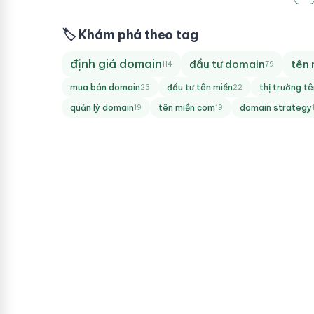
🏷 Khám phá theo tag
định giá domain
đầu tư domain
tên 
114
79
mua bán domain
đầu tư tên miền
thị trường t
23
22
quản lý domain
tên miền com
domain strategy
19
19