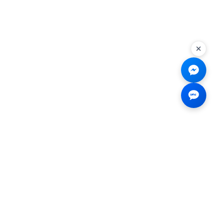
Liên hệ
☎
0926.138.138
✉
tenmiendangcap@gmail.com