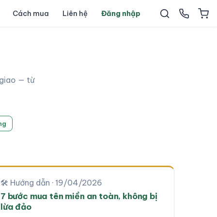
Cách mua
Liên hệ
Đăng nhập
giao — từ
ng
🛠 Hướng dẫn · 19/04/2026
7 bước mua tên miền an toàn, không bị
lừa đảo