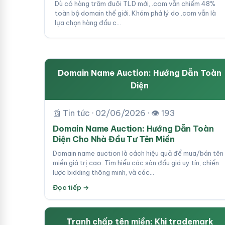
Dù có hàng trăm đuôi TLD mới, .com vẫn chiếm 48%
toàn bộ domain thế giới. Khám phá lý do .com vẫn là
lựa chọn hàng đầu c…
Domain Name Auction: Hướng Dẫn Toàn
Diện
📰 Tin tức · 02/06/2026 · 👁 193
Domain Name Auction: Hướng Dẫn Toàn
Diện Cho Nhà Đầu Tư Tên Miền
Domain name auction là cách hiệu quả để mua/bán tên
miền giá trị cao. Tìm hiểu các sàn đấu giá uy tín, chiến
lược bidding thông minh, và các…
Đọc tiếp →
Tranh chấp tên miền: Khi trademark