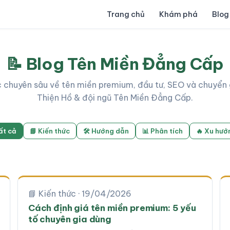
Trang chủ
Khám phá
Blog
📝 Blog Tên Miền Đẳng Cấp
c chuyên sâu về tên miền premium, đầu tư, SEO và chuyển 
Thiện Hồ & đội ngũ Tên Miền Đẳng Cấp.
ất cả
📘 Kiến thức
🛠 Hướng dẫn
📊 Phân tích
🔥 Xu hướ
📘 Kiến thức · 19/04/2026
Cách định giá tên miền premium: 5 yếu
tố chuyên gia dùng