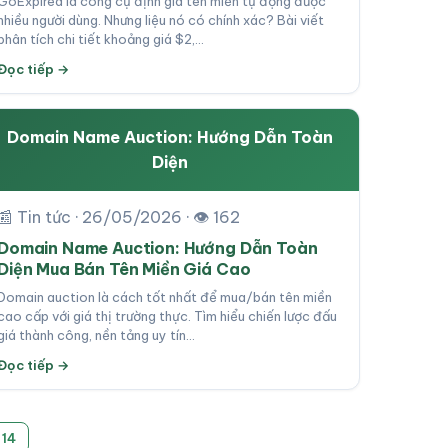
GoExpired là công cụ định giá tên miền tự động được
nhiều người dùng. Nhưng liệu nó có chính xác? Bài viết
phân tích chi tiết khoảng giá $2,…
Đọc tiếp →
Domain Name Auction: Hướng Dẫn Toàn
Diện
📰 Tin tức · 26/05/2026 · 👁 162
Domain Name Auction: Hướng Dẫn Toàn
Diện Mua Bán Tên Miền Giá Cao
Domain auction là cách tốt nhất để mua/bán tên miền
cao cấp với giá thị trường thực. Tìm hiểu chiến lược đấu
giá thành công, nền tảng uy tín…
Đọc tiếp →
14