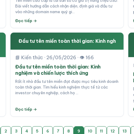
Tên miền cao cấp là tài sản số có giá trị hàng triệu USD.
Bài viết hướng dẫn cách nhận diện, định giá và đầu tư
vào những domain name quý gi…
Đọc tiếp →
Đầu tư tên miền toàn thời gian: Kinh ngh
📘 Kiến thức · 26/05/2026 · 👁 166
Đầu tư tên miền toàn thời gian: Kinh
nghiệm và chiến lược thích ứng
Rất ít nhà đầu tư tên miền đạt được mục tiêu kinh doanh
toàn thời gian. Tìm hiểu kinh nghiệm thực tế từ các
investor chuyên nghiệp, cách họ …
Đọc tiếp →
2
3
4
5
6
7
8
9
10
11
12
13