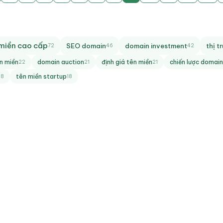
miền cao cấp
SEO domain
domain investment
thị 
72
46
42
ên miền
domain auction
định giá tên miền
chiến lược domain
22
21
21
tên miền startup
18
18