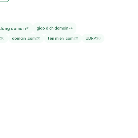
trường domain
giao dịch domain
31
24
domain .com
tên miền .com
UDRP
20
20
20
20