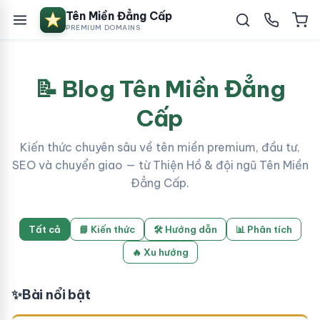
Tên Miền Đẳng Cấp
PREMIUM DOMAINS
📝 Blog Tên Miền Đẳng
Cấp
Kiến thức chuyên sâu về tên miền premium, đầu tư,
SEO và chuyển giao — từ Thiện Hồ & đội ngũ Tên Miền
Đẳng Cấp.
Tất cả
📘 Kiến thức
🛠 Hướng dẫn
📊 Phân tích
🔥 Xu hướng
✨
Bài nổi bật