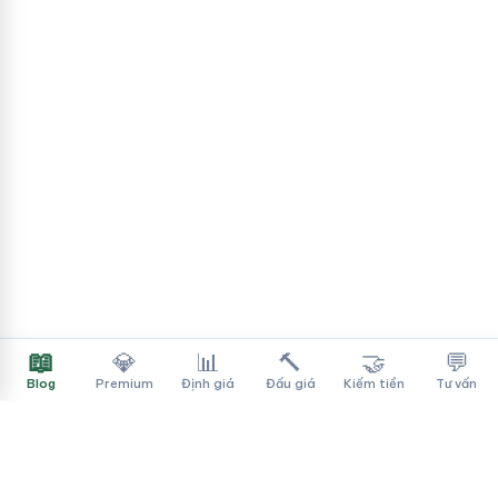
📖
💎
📊
🔨
🤝
💬
Blog
Premium
Định giá
Đấu giá
Kiếm tiền
Tư vấn