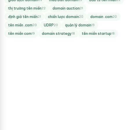
thị trường tên miền
domain auction
22
21
định giá tên miền
chiến lược domain
domain .com
21
20
20
tên miền .com
UDRP
quản lý domain
20
20
19
tên miền com
domain strategy
tên miền startup
19
18
18