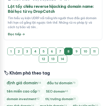
Lật tẩy chiêu reverse hijacking domain name:
Bài học từ vụ DropCatch
Tìm hiểu vụ kiện UDRP nổi tiếng khi người thua đấu giá domain
hết hạn cố gắng lật ngược tình thế. Những rủi ro pháp lý và
cách tự bảo vệ tên…
Đọc tiếp →
1
2
3
4
5
6
7
8
9
10
11
12
13
14
🏷 Khám phá theo tag
định giá domain
đầu tư domain
114
79
tên miền cao cấp
SEO domain
72
46
domain investment
thị trường domain
42
31
giao dịch domain
mua bán domain
đầu tư tên miền
24
23
22